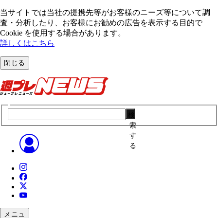
当サイトでは当社の提携先等がお客様のニーズ等について調
査・分析したり、お客様にお勧めの広告を表⽰する⽬的で
Cookie を使⽤する場合があります。
詳しくはこちら
閉じる
検
索
す
る
メニュ