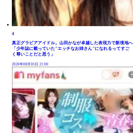
4
真正グラビアアイドル。山田かなが卓越した表現力で新境地へ
「少年誌に載っていた"エッチなお姉さん"になれるってすご
く尊いことだと思う」
2026年08月03日 21:00