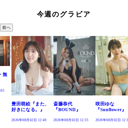
今週のグラビア
前へ
た、
斎藤恭代
咲田ゆな
藤水咲桜『花
』
『BOUND』
『Sunflower』
だまり』
:40
2026年08月02日 12:35
2026年08月02日 12:30
2026年08月02日 12: