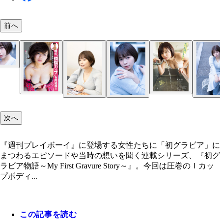
前へ
和地つかさ
次へ
『週刊プレイボーイ』に登場する女性たちに「初グラビア」に
まつわるエピソードや当時の想いを聞く連載シリーズ、『初グ
ラビア物語～My First Gravure Story～』。今回は圧巻のＩカッ
プボディ...
この記事を読む