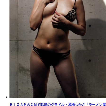
ＲＩＺＡＰのＣＭで話題のグラドル・和地つかさ「ラーメン屋