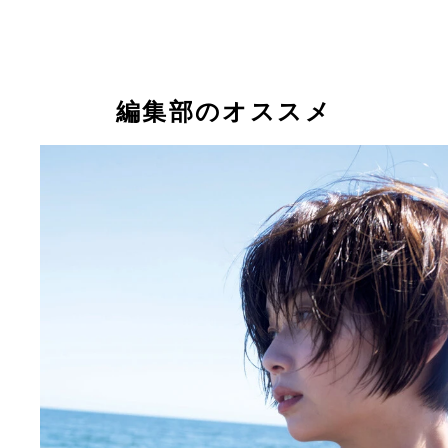
『週刊プレイボーイ』2016年8号（撮影／田中亘）
『週刊プレイボーイ』2015年17号（撮影／佐藤佑
り
和地つかさ
和地つかさ
和地つかさ
編集部のオススメ
『新乳生いらっしゃ～い』 中井優希、芹沢潤、長
『噂の煩悩カップを肉迫撮!!』 和地つかさ 撮影／
奈、和地つかさ、橋本梨菜 撮影／佐藤佑一 価格／13
価格／1320円（税込） 2016年、初めて週プレで撮
（税込） 2015年6月刊行。大きなバストが魅力的な
した和地つかさの本格グラビアを収録。どちらをみ
グラビアアイドルたちを収めた一冊。フレッシュで
破壊力満点のバストショットばかり。煩悩で頭がい
満点な姿が画面いっぱいにあふれる。
いに。