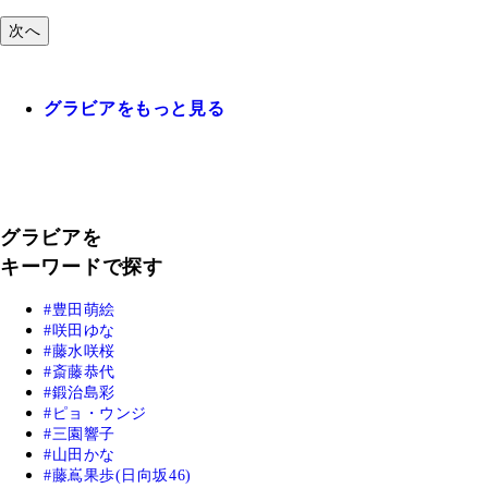
次へ
グラビアをもっと見る
グラビアを
キーワードで探す
豊田萌絵
咲田ゆな
藤水咲桜
斎藤恭代
鍛治島彩
ピョ・ウンジ
三園響子
山田かな
藤嶌果歩(日向坂46)