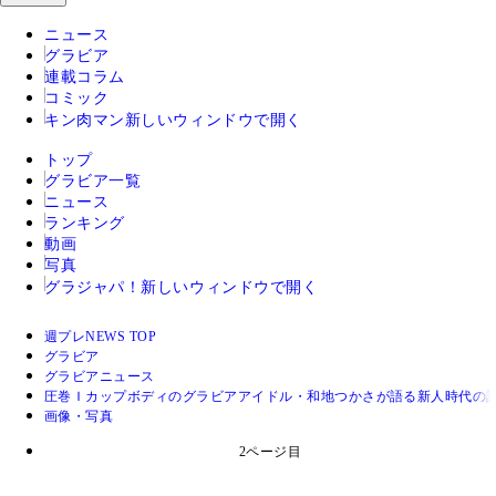
ニュース
グラビア
連載コラム
コミック
キン肉マン
新しいウィンドウで開く
トップ
グラビア一覧
ニュース
ランキング
動画
写真
グラジャパ！
新しいウィンドウで開く
週プレNEWS TOP
グラビア
グラビアニュース
圧巻Ｉカップボディのグラビアアイドル・和地つかさが語る新人時代の
画像・写真
2ページ目