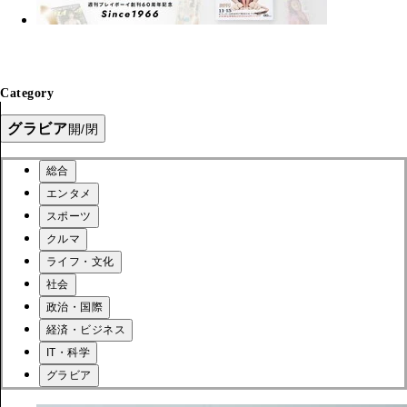
Category
グラビア
開/閉
総合
エンタメ
スポーツ
クルマ
ライフ・文化
社会
政治・国際
経済・ビジネス
IT・科学
グラビア