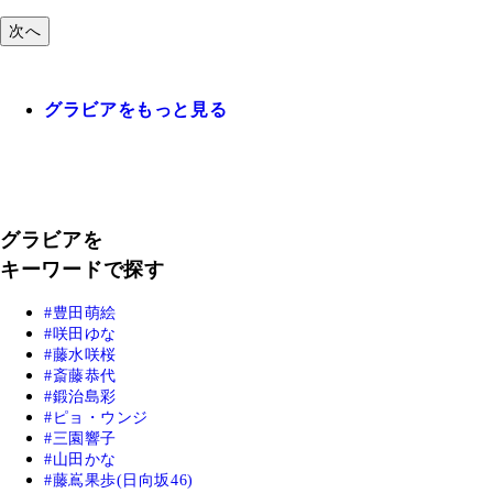
次へ
グラビアをもっと見る
グラビアを
キーワードで探す
豊田萌絵
咲田ゆな
藤水咲桜
斎藤恭代
鍛治島彩
ピョ・ウンジ
三園響子
山田かな
藤嶌果歩(日向坂46)