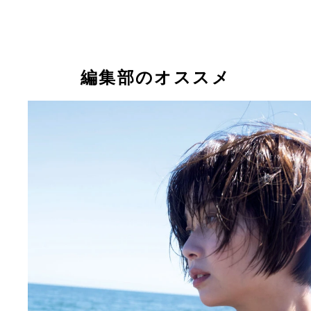
『週刊プレイボーイ』2016年8号（撮影／田中亘）
『週刊プレイボーイ』2015年17号（撮影／佐藤佑
り
和地つかさ
和地つかさ
和地つかさ
編集部のオススメ
『新乳生いらっしゃ～い』 中井優希、芹沢潤、長
『噂の煩悩カップを肉迫撮!!』 和地つかさ 撮影／
奈、和地つかさ、橋本梨菜 撮影／佐藤佑一 価格／13
価格／1320円（税込） 2016年、初めて週プレで撮
（税込） 2015年6月刊行。大きなバストが魅力的な
した和地つかさの本格グラビアを収録。どちらをみ
グラビアアイドルたちを収めた一冊。フレッシュで
破壊力満点のバストショットばかり。煩悩で頭がい
満点な姿が画面いっぱいにあふれる。
いに。