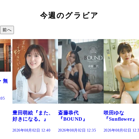
今週のグラビア
前へ
た、
斎藤恭代
咲田ゆな
藤水咲桜『花
』
『BOUND』
『Sunflower』
だまり』
:40
2026年08月02日 12:35
2026年08月02日 12:30
2026年08月02日 12: