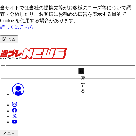
当サイトでは当社の提携先等がお客様のニーズ等について調
査・分析したり、お客様にお勧めの広告を表⽰する⽬的で
Cookie を使⽤する場合があります。
詳しくはこちら
閉じる
検
索
す
る
メニュ