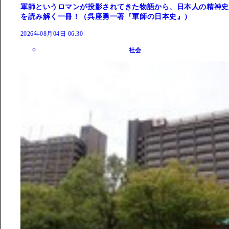
軍師というロマンが投影されてきた物語から、日本人の精神史
を読み解く一冊！（呉座勇一著『軍師の日本史』）
2026年08月04日 06:30
社会