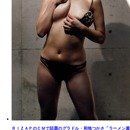
ＲＩＺＡＰのＣＭで話題のグラドル・和地つかさ「ラーメン屋