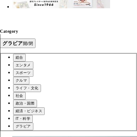
Category
グラビア
開/閉
総合
エンタメ
スポーツ
クルマ
ライフ・文化
社会
政治・国際
経済・ビジネス
IT・科学
グラビア