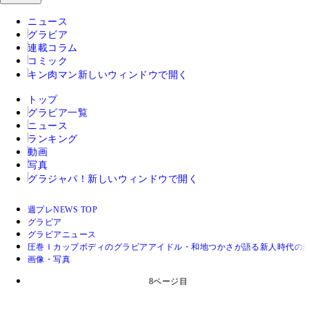
ニュース
グラビア
連載コラム
コミック
キン肉マン
新しいウィンドウで開く
トップ
グラビア一覧
ニュース
ランキング
動画
写真
グラジャパ！
新しいウィンドウで開く
週プレNEWS TOP
グラビア
グラビアニュース
圧巻Ｉカップボディのグラビアアイドル・和地つかさが語る新人時代の
画像・写真
8ページ目