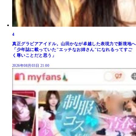
4
真正グラビアアイドル。山田かなが卓越した表現力で新境地へ
「少年誌に載っていた"エッチなお姉さん"になれるってすご
く尊いことだと思う」
2026年08月03日 21:00