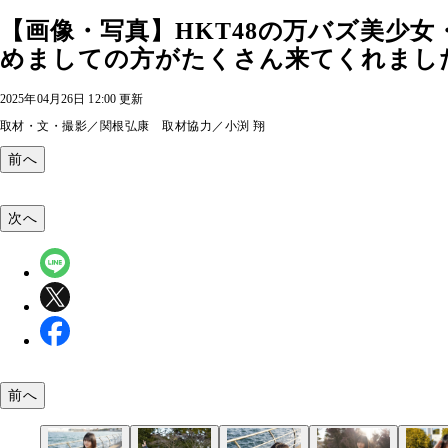
【画像・写真】HKT48の万バズ美少
めましての方がたくさん来てくれました」
2025年04月26日 12:00 更新
取材・文・撮影／関根弘康 取材協力／小渕 翔
前へ
次へ
前へ