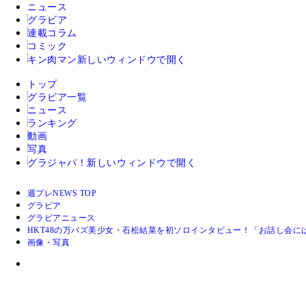
ニュース
グラビア
連載コラム
コミック
キン肉マン
新しいウィンドウで開く
トップ
グラビア一覧
ニュース
ランキング
動画
写真
グラジャパ！
新しいウィンドウで開く
週プレNEWS TOP
グラビア
グラビアニュース
HKT48の万バズ美少女・石松結菜を初ソロインタビュー！「お話し会
画像・写真