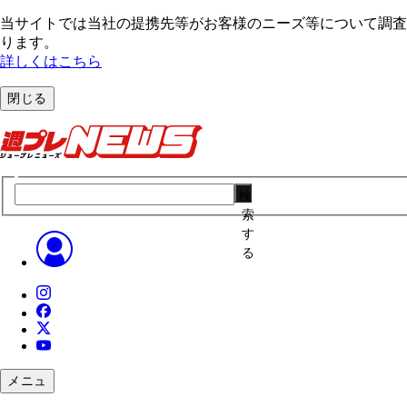
当サイトでは当社の提携先等がお客様のニーズ等について調査・
ります。
詳しくはこちら
閉じる
検
索
す
る
メニュ