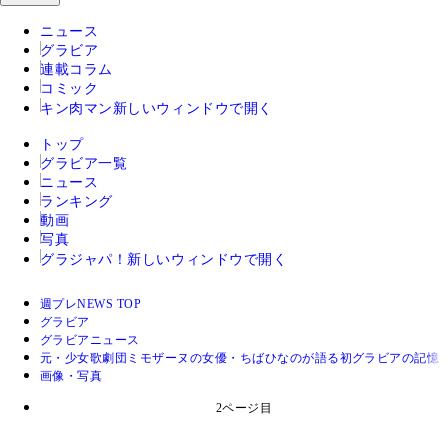
ニュース
グラビア
連載コラム
コミック
キン肉マン
新しいウィンドウで開く
トップ
グラビア一覧
ニュース
ランキング
動画
写真
グラジャパ！
新しいウィンドウで開く
週プレNEWS TOP
グラビア
グラビアニュース
元・少女歌劇団ミモザーヌの女優・ちばひなのが語る初グラビアの記憶
画像・写真
2ページ目