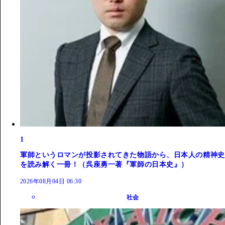
1
軍師というロマンが投影されてきた物語から、日本人の精神史
を読み解く一冊！（呉座勇一著『軍師の日本史』）
2026年08月04日 06:30
社会