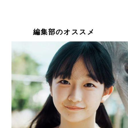
『週刊プレイボーイ』2023年5号（撮影／HIROKA
『週刊プレイボーイ』2023年5号（撮影／HIROKA
より
より
ちばひなの
ちばひなの
ちばひなの
編集部のオススメ
『幕が開けたら』 ちばひなの 撮影／HIROKAZU 
1100円（税込） 女優・ちばひなのの初グラビアを
記念すべき一冊。真っ白なビキニに体操着、レオタ
などのシンプルな衣装で、純真無垢なかわいさをそ
まに。飾らない笑顔、ひとつひとつの仕草に愛おし
感じてしまう。