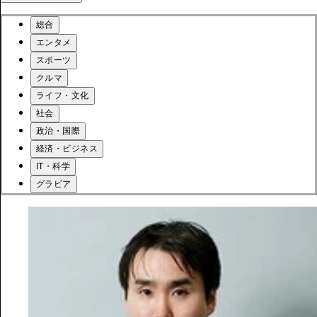
総合
エンタメ
スポーツ
クルマ
ライフ・文化
社会
政治・国際
経済・ビジネス
IT・科学
グラビア