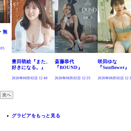
た、
斎藤恭代
咲田ゆな
藤水咲桜『花
』
『BOUND』
『Sunflower』
だまり』
:40
2026年08月02日 12:35
2026年08月02日 12:30
2026年08月02日 12:
次へ
グラビアをもっと見る