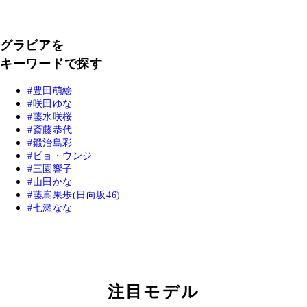
グラビアを
キーワードで探す
豊田萌絵
咲田ゆな
藤水咲桜
斎藤恭代
鍛治島彩
ピョ・ウンジ
三園響子
山田かな
藤嶌果歩(日向坂46)
七瀬なな
注目モデル