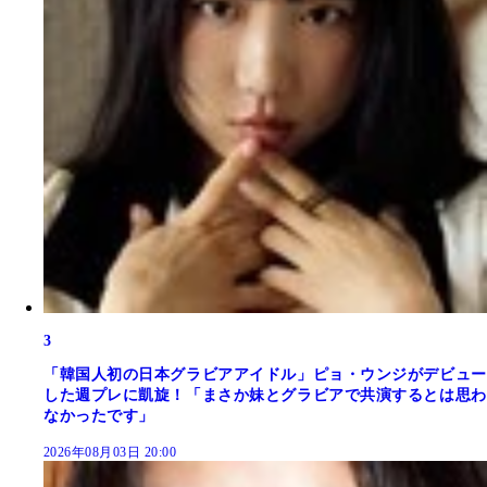
3
「韓国人初の日本グラビアアイドル」ピョ・ウンジがデビュー
した週プレに凱旋！「まさか妹とグラビアで共演するとは思わ
なかったです」
2026年08月03日 20:00