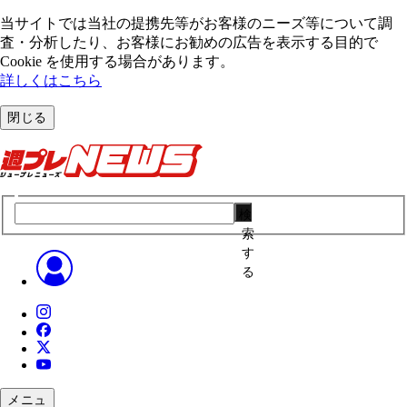
当サイトでは当社の提携先等がお客様のニーズ等について調
査・分析したり、お客様にお勧めの広告を表⽰する⽬的で
Cookie を使⽤する場合があります。
詳しくはこちら
閉じる
検
索
す
る
メニュ