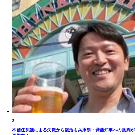
2
不信任決議による失職から復活も兵庫県・斉藤知事への批判が