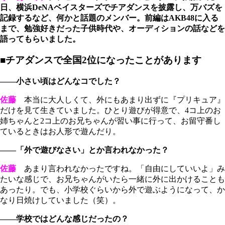
日、横浜DeNAベイスターズでチアダンスを披露し、万バズを
記録するなど、何かと話題のメンバー。前編はAKB48に入る
まで、勉強好きだった子供時代や、オーディションの話などを
語ってもらいました。
■チアダンスで全国2位になったことがあります
――小さい頃はどんなコでした？
佐藤
本当に大人しくて、外にもあまり出ずに『プリキュア』
だけを見て生きていました。ひとり遊びが得意で、4コ上のお
姉ちゃんと2コ上のお兄ちゃんが習い事に行って、お留守番し
ているときはお人形で遊んだり。
――「外で遊びなさい」とか言われなかった？
佐藤
あまり言われなかったですね。「自由にしていいよ」み
たいな感じで、お兄ちゃんがいたら一緒に外に出かけることも
あったり。でも、小学校ぐらいから外で遊ぶようになって、か
なり日焼けしていました（笑）。
――学校ではどんな感じだったの？