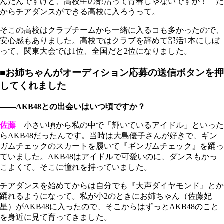
んだんですけど、高校生の部活って青春じゃないですか！ だ
からチアダンスができる高校に入ろうって。
そこの高校はクラブチームから一緒に入るコも多かったので、
安心感もありました。高校ではクラブを辞めて部活1本にしぼ
って、関東大会では1位、全国だと2位になりました。
■お姉ちゃんがオーディション応募の送信ボタンを押
してくれました
――AKB48との出会いはいつ頃ですか？
佐藤
小さい頃から私の中で「輝いているアイドル」といった
らAKB48だったんです。当時は大島優子さんが好きで、ギン
ガムチェックのスカートを履いて『ギンガムチェック』を踊っ
ていました。AKB48はアイドルで可愛いのに、ダンスもかっ
こよくて。そこに憧れを持っていました。
チアダンスを始めてからは自分でも『大声ダイヤモンド』とか
踊れるようになって。私が小2のときにお姉ちゃん（佐藤妃
星）がAKB48に入ったので、そこからはずっとAKB48のこと
を身近に見て育ってきました。