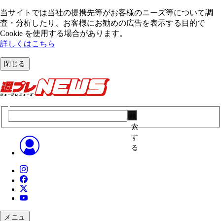
当サイトでは当社の提携先等がお客様のニーズ等について調
査・分析したり、お客様にお勧めの広告を表⽰する⽬的で
Cookie を使⽤する場合があります。
詳しくはこちら
閉じる
検
索
す
る
メニュ