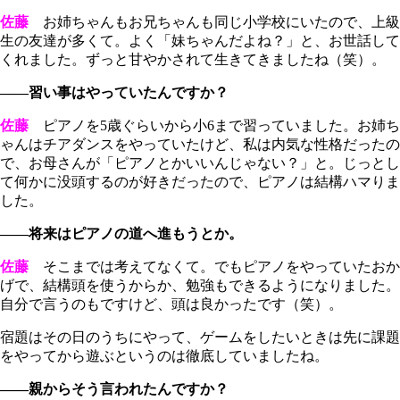
佐藤
お姉ちゃんもお兄ちゃんも同じ小学校にいたので、上級
生の友達が多くて。よく「妹ちゃんだよね？」と、お世話して
くれました。ずっと甘やかされて生きてきましたね（笑）。
――習い事はやっていたんですか？
佐藤
ピアノを5歳ぐらいから小6まで習っていました。お姉ち
ゃんはチアダンスをやっていたけど、私は内気な性格だったの
で、お母さんが「ピアノとかいいんじゃない？」と。じっとし
て何かに没頭するのが好きだったので、ピアノは結構ハマりま
した。
――将来はピアノの道へ進もうとか。
佐藤
そこまでは考えてなくて。でもピアノをやっていたおか
げで、結構頭を使うからか、勉強もできるようになりました。
自分で言うのもですけど、頭は良かったです（笑）。
宿題はその日のうちにやって、ゲームをしたいときは先に課題
をやってから遊ぶというのは徹底していましたね。
――親からそう言われたんですか？