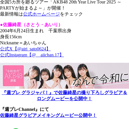
全国5カ所を廻るツアー「AKB48 20th Year Live Tour 2025 ～
PARTYが始まるよ～」が開催！
最新情報は
公式ホームページ
をチェック
●佐藤綺星（さとう・あいり）
2004年6月24日生まれ 千葉県出身
身長156cm
Nickname＝あいちゃん
公式X【@airi_sato0624】
公式Instagram【@__aiichan.17】
『週プレ グラジャパ！』で佐藤綺星の撮り下ろしグラビア＆
ロングムービーを公開中！
『週プレChannel』にて
佐藤綺星グラビアメイキングムービー公開中！