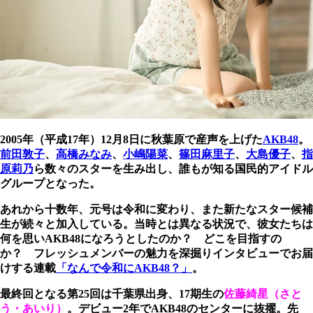
2005年（平成17年）12月8日に秋葉原で産声を上げた
AKB48
。
前田敦子
、
高橋みなみ
、
小嶋陽菜
、
篠田麻里子
、
大島優子
、
指
原莉乃
ら数々のスターを生み出し、誰もが知る国民的アイドル
グループとなった。
あれから十数年、元号は令和に変わり、また新たなスター候補
生が続々と加入している。当時とは異なる状況で、彼女たちは
何を思いAKB48になろうとしたのか？ どこを目指すの
か？ フレッシュメンバーの魅力を深掘りインタビューでお届
けする連載
「なんで令和にAKB48？」
。
最終回となる第25回は千葉県出身、17期生の
佐藤綺星（さと
う・あいり）
。デビュー2年でAKB48のセンターに抜擢。先