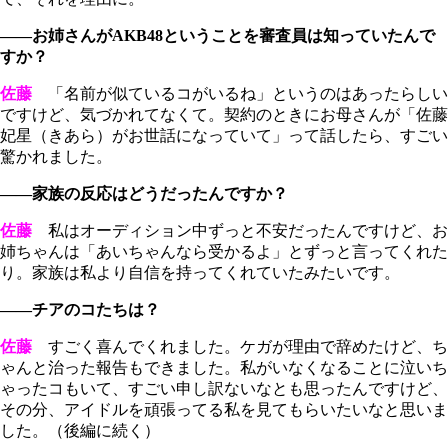
――お姉さんがAKB48ということを審査員は知っていたんで
すか？
佐藤
「名前が似ているコがいるね」というのはあったらしい
ですけど、気づかれてなくて。契約のときにお母さんが「佐藤
妃星（きあら）がお世話になっていて」って話したら、すごい
驚かれました。
――家族の反応はどうだったんですか？
佐藤
私はオーディション中ずっと不安だったんですけど、お
姉ちゃんは「あいちゃんなら受かるよ」とずっと言ってくれた
り。家族は私より自信を持ってくれていたみたいです。
――チアのコたちは？
佐藤
すごく喜んでくれました。ケガが理由で辞めたけど、ち
ゃんと治った報告もできました。私がいなくなることに泣いち
ゃったコもいて、すごい申し訳ないなとも思ったんですけど、
その分、アイドルを頑張ってる私を見てもらいたいなと思いま
した。（後編に続く）