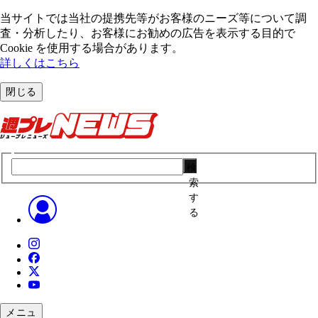
当サイトでは当社の提携先等がお客様のニーズ等について調
査・分析したり、お客様にお勧めの広告を表⽰する⽬的で
Cookie を使⽤する場合があります。
詳しくはこちら
閉じる
検
索
す
る
メニュ