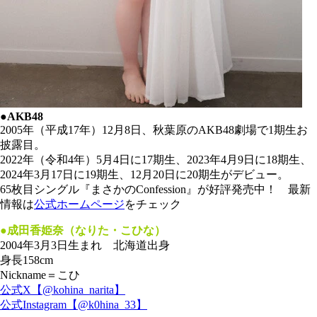
●AKB48
2005年（平成17年）12月8日、秋葉原のAKB48劇場で1期生お
披露目。
2022年（令和4年）5月4日に17期生、2023年4月9日に18期生、
2024年3月17日に19期生、12月20日に20期生がデビュー。
65枚目シングル『まさかのConfession』が好評発売中！ 最新
情報は
公式ホームページ
をチェック
●成田香姫奈（なりた・こひな）
2004年3月3日生まれ 北海道出身
身長158cm
Nickname＝こひ
公式X【@kohina_narita】
公式Instagram【@k0hina_33】