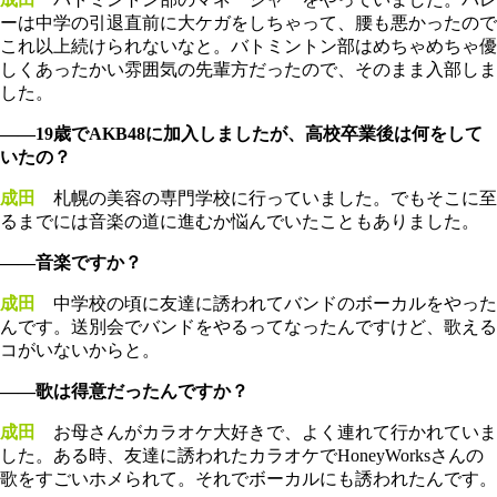
ーは中学の引退直前に大ケガをしちゃって、腰も悪かったので
これ以上続けられないなと。バトミントン部はめちゃめちゃ優
しくあったかい雰囲気の先輩方だったので、そのまま入部しま
した。
――19歳でAKB48に加入しましたが、高校卒業後は何をして
いたの？
成田
札幌の美容の専門学校に行っていました。でもそこに至
るまでには音楽の道に進むか悩んでいたこともありました。
――音楽ですか？
成田
中学校の頃に友達に誘われてバンドのボーカルをやった
んです。送別会でバンドをやるってなったんですけど、歌える
コがいないからと。
――歌は得意だったんですか？
成田
お母さんがカラオケ大好きで、よく連れて行かれていま
した。ある時、友達に誘われたカラオケでHoneyWorksさんの
歌をすごいホメられて。それでボーカルにも誘われたんです。