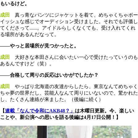
もいるけど。
成田
真っ青なパンツにジャケットを着て、めちゃくちゃボー
イッシュな感じでオーディション受けました。それでも評価し
てくださって......。アイドルらしくなくても、受け入れてくれ
る場所があるんだなって。
――やっと居場所が見つかったと。
成田
大好きな本田さんに会いたい一心で受けたっていうのも
あるんですけど（笑）。
――合格して周りの反応はいかがでしたか？
成田
やっぱり北海道の友達からしたら、東京なんてめちゃく
ちゃ夢の世界だし、芸能人なんて周りにいないので、驚かれた
し、たくさん連絡が来ました。（後編に続く）
【
連載「なんで令和にAKB48？」
は木曜日更新。今、楽しい
ことや、新公演への思いを語る後編は4月17日公開！】