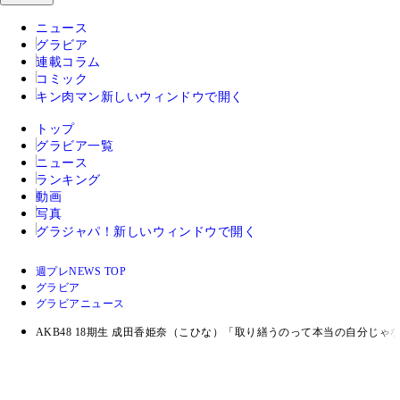
ニュース
グラビア
連載コラム
コミック
キン肉マン
新しいウィンドウで開く
トップ
グラビア一覧
ニュース
ランキング
動画
写真
グラジャパ！
新しいウィンドウで開く
週プレNEWS TOP
グラビア
グラビアニュース
AKB48 18期生 成田香姫奈（こひな）「取り繕うのって本当の自分じ