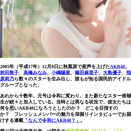
2005年（平成17年）12月8日に秋葉原で産声を上げた
AKB48
。
前田敦子
、
高橋みなみ
、
小嶋陽菜
、
篠田麻里子
、
大島優子
、
指
原莉乃
ら数々のスターを生み出し、誰もが知る国民的アイドル
グループとなった。
あれから十数年、元号は令和に変わり、また新たなスター候補
生が続々と加入している。当時とは異なる状況で、彼女たちは
何を思いAKB48になろうとしたのか？ どこを目指すの
か？ フレッシュメンバーの魅力を深掘りインタビューでお届
けする連載
「なんで令和にAKB48？」
。