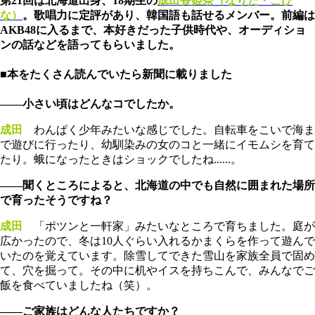
第21回は北海道出身、18期生の
成田香姫奈（なりた・こひ
な）
。歌唱力に定評があり、韓国語も話せるメンバー。前編は
AKB48に入るまで、本好きだった子供時代や、オーディショ
ンの話などを語ってもらいました。
■本をたくさん読んでいたら新聞に載りました
――小さい頃はどんなコでしたか。
成田
わんぱく少年みたいな感じでした。自転車をこいで海ま
で遊びに行ったり、幼馴染みの女のコと一緒にイモムシを育て
たり。蛾になったときはショックでしたね......。
――聞くところによると、北海道の中でも自然に囲まれた場所
で育ったそうですね？
成田
「ポツンと一軒家」みたいなところで育ちました。庭が
広かったので、冬は10人ぐらい入れるかまくらを作って遊んで
いたのを覚えています。除雪してできた雪山を家族全員で固め
て、穴を掘って。その中に机やイスを持ちこんで、みんなでご
飯を食べていましたね（笑）。
――ご家族はどんな人たちですか？