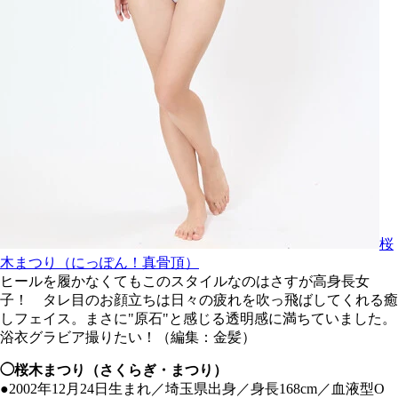
桜
木まつり（にっぽん！真骨頂）
ヒールを履かなくてもこのスタイルなのはさすが高身長女
子！ タレ目のお顔立ちは日々の疲れを吹っ飛ばしてくれる癒
しフェイス。まさに"原石"と感じる透明感に満ちていました。
浴衣グラビア撮りたい！（編集：金髪）
◯桜木まつり（さくらぎ・まつり）
●2002年12月24日生まれ／埼玉県出身／身長168cm／血液型O