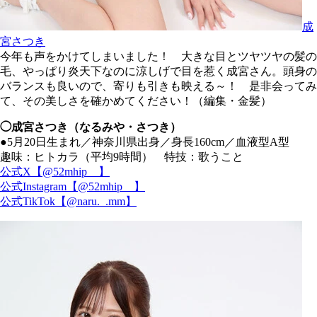
成
宮さつき
今年も声をかけてしまいました！ 大きな目とツヤツヤの髪の
毛、やっぱり炎天下なのに涼しげで目を惹く成宮さん。頭身の
バランスも良いので、寄りも引きも映える～！ 是非会ってみ
て、その美しさを確かめてください！（編集・金髪）
◯成宮さつき（なるみや・さつき）
●5月20日生まれ／神奈川県出身／身長160cm／血液型A型
趣味：ヒトカラ（平均9時間） 特技：歌うこと
公式X【@52mhip__】
公式Instagram【@52mhip__】
公式TikTok【@naru._.mm】