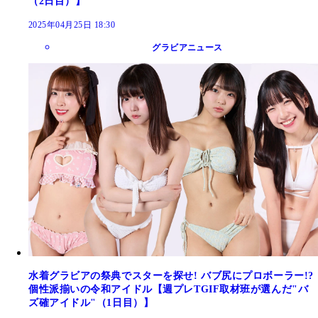
（2日目）】
2025年04月25日 18:30
グラビアニュース
水着グラビアの祭典でスターを探せ! バブ尻にプロボーラー!?
個性派揃いの令和アイドル【週プレTGIF取材班が選んだ"バ
ズ確アイドル"（1日目）】