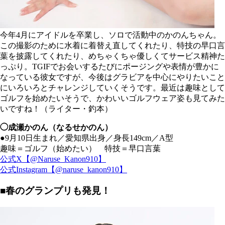
今年4月にアイドルを卒業し、ソロで活動中のかのんちゃん。
この撮影のために水着に着替え直してくれたり、特技の早口言
葉を披露してくれたり、めちゃくちゃ優しくてサービス精神た
っぷり。TGIFでお会いするたびにポージングや表情が豊かに
なっている彼女ですが、今後はグラビアを中心にやりたいこと
にいろいろとチャレンジしていくそうです。最近は趣味として
ゴルフを始めたいそうで、かわいいゴルフウェア姿も見てみた
いですね！（ライター・釣本）
◯成瀬かのん（なるせかのん）
●9月10日生まれ／愛知県出身／身長149cm／A型
趣味＝ゴルフ（始めたい） 特技＝早口言葉
公式X【@Naruse_Kanon910】
公式Instagram【@naruse_kanon910】
■春のグランプリも発見！