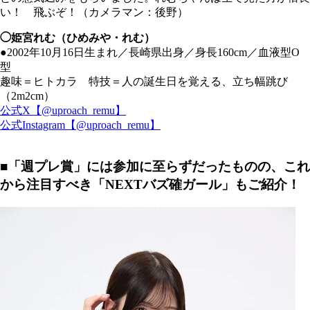
い！ 飛ぶぞ！（カメラマン：後野）
◯姫宮れむ（ひめみや・れむ）
●2002年10月16日生まれ／長崎県出身／身長160cm／血液型O
型
趣味＝ヒトカラ 特技＝人の誕生日を覚える、立ち幅跳び
（2m2cm）
公式X【@uproach_remu】
公式Instagram【@uproach_remu】
■「週プレ賞」には参加に至らずだったものの、これ
から注目すべき「NEXTバズ確ガール」もご紹介！