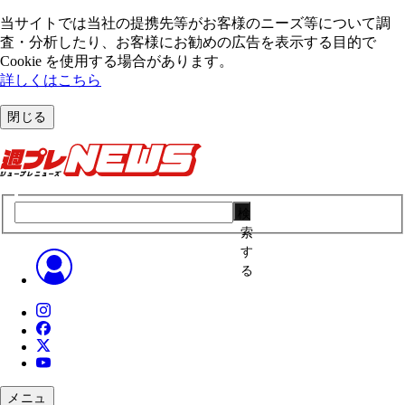
当サイトでは当社の提携先等がお客様のニーズ等について調
査・分析したり、お客様にお勧めの広告を表⽰する⽬的で
Cookie を使⽤する場合があります。
詳しくはこちら
閉じる
検
索
す
る
メニュ