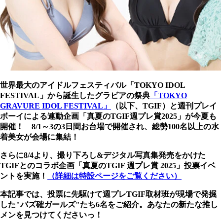
世界最大のアイドルフェスティバル「TOKYO IDOL
FESTIVAL」から誕生したグラビアの祭典
「TOKYO
GRAVURE IDOL FESTIVAL」
（以下、TGIF）と週刊プレイ
ボーイによる連動企画「真夏のTGIF週プレ賞2025」が今夏も
開催！ 8/1～3の3日間お台場で開催され、総勢100名以上の水
着美女が会場に集結！
さらに8/4より、撮り下ろし&デジタル写真集発売をかけた
TGIFとのコラボ企画「真夏のTGIF 週プレ賞 2025」投票イベ
ントを実施！
（詳細は特設ページをご覧ください）
本記事では、投票に先駆けて週プレTGIF取材班が現場で発掘
した"バズ確ガールズ"たち6名をご紹介。あなたの新たな推し
メンを見つけてくださいっ！