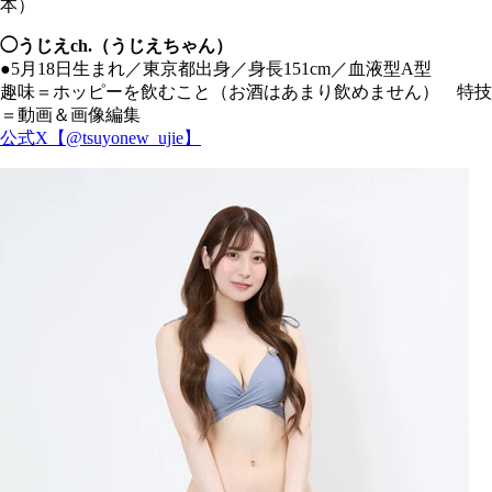
本）
◯うじえch.（うじえちゃん）
●5月18日生まれ／東京都出身／身長151cm／血液型A型
趣味＝ホッピーを飲むこと（お酒はあまり飲めません） 特技
＝動画＆画像編集
公式X【@tsuyonew_ujie】