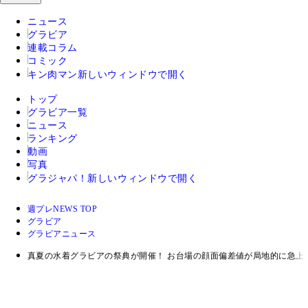
ニュース
グラビア
連載コラム
コミック
キン肉マン
新しいウィンドウで開く
トップ
グラビア一覧
ニュース
ランキング
動画
写真
グラジャパ！
新しいウィンドウで開く
週プレNEWS TOP
グラビア
グラビアニュース
真夏の水着グラビアの祭典が開催！ お台場の顔面偏差値が局地的に急上昇