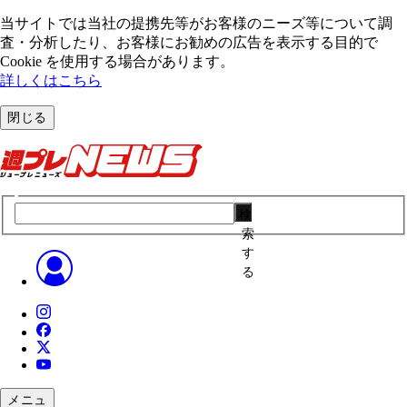
当サイトでは当社の提携先等がお客様のニーズ等について調
査・分析したり、お客様にお勧めの広告を表⽰する⽬的で
Cookie を使⽤する場合があります。
詳しくはこちら
閉じる
検
索
す
る
メニュ