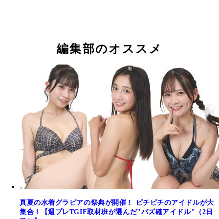
桜木まつり（にっぽん！真骨頂）
うじえch.（強くてニューゲーム。）
姫宮れむ（UPローチ）
成宮さつき
成瀬かのん
もものすけ
編集部のオススメ
真夏の水着グラビアの祭典が開催！ ピチピチのアイドルが大
集合！【週プレTGIF取材班が選んだ"バズ確アイドル"（2日