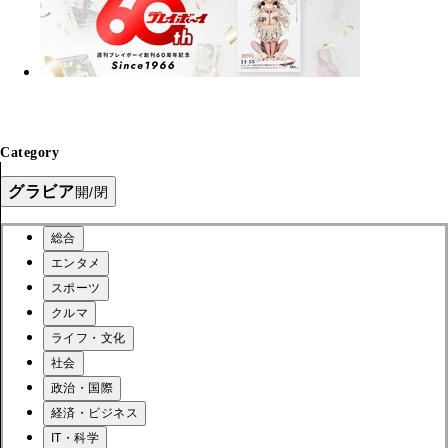
Category
グラビア
開/閉
総合
エンタメ
スポーツ
クルマ
ライフ・文化
社会
政治・国際
経済・ビジネス
IT・科学