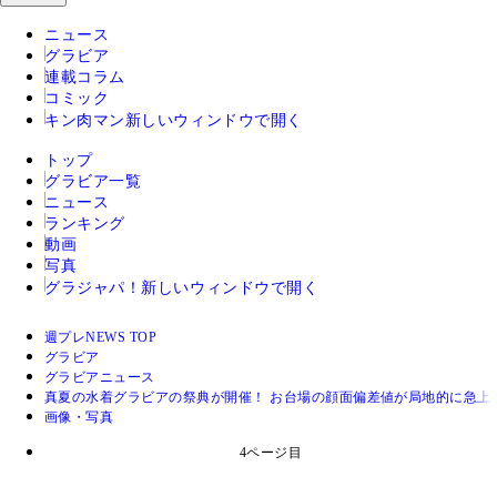
ニュース
グラビア
連載コラム
コミック
キン肉マン
新しいウィンドウで開く
トップ
グラビア一覧
ニュース
ランキング
動画
写真
グラジャパ！
新しいウィンドウで開く
週プレNEWS TOP
グラビア
グラビアニュース
真夏の水着グラビアの祭典が開催！ お台場の顔面偏差値が局地的に急上昇
画像・写真
4ページ目