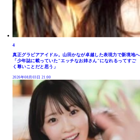
4
真正グラビアアイドル。山田かなが卓越した表現力で新境地へ
「少年誌に載っていた"エッチなお姉さん"になれるってすご
く尊いことだと思う」
2026年08月03日 21:00