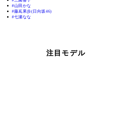
三園響子
山田かな
藤嶌果歩(日向坂46)
七瀬なな
注目モデル