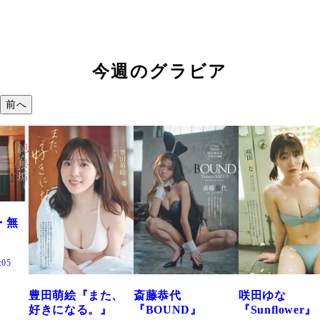
今週のグラビア
前へ
た、
斎藤恭代
咲田ゆな
藤水咲桜『花
』
『BOUND』
『Sunflower』
だまり』