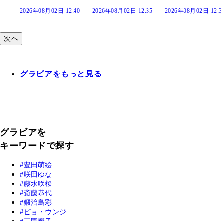
:40
2026年08月02日 12:35
2026年08月02日 12:30
2026年08月02日 12:
次へ
グラビアをもっと見る
グラビアを
キーワードで探す
豊田萌絵
咲田ゆな
藤水咲桜
斎藤恭代
鍛治島彩
ピョ・ウンジ