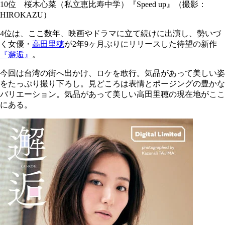
10位 桜木心菜（私立恵比寿中学）『Speed up』（撮影：
HIROKAZU）
4位は、ここ数年、映画やドラマに立て続けに出演し、勢いづ
く女優・
高田里穂
が2年9ヶ月ぶりにリリースした待望の新作
『邂逅』
。
今回は台湾の街へ出かけ、ロケを敢行。気品があって美しい姿
をたっぷり撮り下ろし。見どころは表情とポージングの豊かな
バリエーション。気品があって美しい高田里穂の現在地がここ
にある。