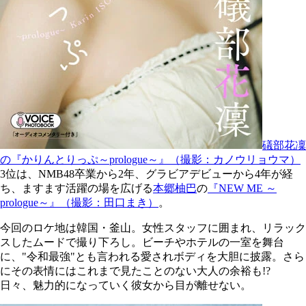
礒部花凜
の『かりんとりっぷ～prologue～』（撮影：カノウリョウマ）
3位は、NMB48卒業から2年、グラビアデビューから4年が経
ち、ますます活躍の場を広げる
本郷柚巴
の
『NEW ME ～
prologue～』（撮影：田口まき）
。
今回のロケ地は韓国・釜山。女性スタッフに囲まれ、リラック
スしたムードで撮り下ろし。ビーチやホテルの一室を舞台
に、"令和最強"とも言われる愛されボディを大胆に披露。さら
にその表情にはこれまで見たことのない大人の余裕も!?
日々、魅力的になっていく彼女から目が離せない。