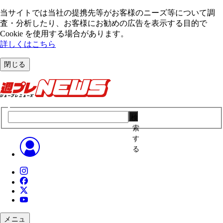
当サイトでは当社の提携先等がお客様のニーズ等について調
査・分析したり、お客様にお勧めの広告を表⽰する⽬的で
Cookie を使⽤する場合があります。
詳しくはこちら
閉じる
検
索
す
る
メニュ