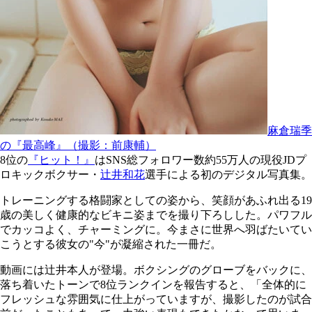
麻倉瑞季
の『最高峰』（撮影：前康輔）
8位の
『ヒット！』
はSNS総フォロワー数約55万人の現役JDプ
ロキックボクサー・
辻井和花
選手による初のデジタル写真集。
トレーニングする格闘家としての姿から、笑顔があふれ出る19
歳の美しく健康的なビキニ姿までを撮り下ろしした。パワフル
でカッコよく、チャーミングに。今まさに世界へ羽ばたいてい
こうとする彼女の"今"が凝縮された一冊だ。
動画には辻井本人が登場。ボクシングのグローブをバックに、
落ち着いたトーンで8位ランクインを報告すると、「全体的に
フレッシュな雰囲気に仕上がっていますが、撮影したのが試合