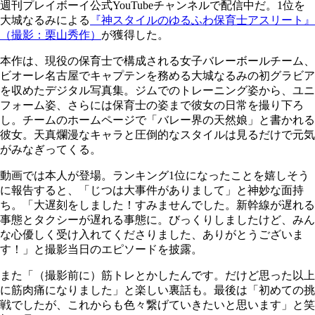
週刊プレイボーイ公式YouTubeチャンネルで配信中だ。1位を
大城なるみによる
『神スタイルのゆるふわ保育士アスリート』
（撮影：栗山秀作）
が獲得した。
本作は、現役の保育士で構成される女子バレーボールチーム、
ビオーレ名古屋でキャプテンを務める大城なるみの初グラビア
を収めたデジタル写真集。ジムでのトレーニング姿から、ユニ
フォーム姿、さらには保育士の姿まで彼女の日常を撮り下ろ
し。チームのホームページで「バレー界の天然娘」と書かれる
彼女。天真爛漫なキャラと圧倒的なスタイルは見るだけで元気
がみなぎってくる。
動画では本人が登場。ランキング1位になったことを嬉しそう
に報告すると、「じつは大事件がありまして」と神妙な面持
ち。「大遅刻をしました！すみませんでした。新幹線が遅れる
事態とタクシーが遅れる事態に。びっくりしましたけど、みん
な心優しく受け入れてくださりました、ありがとうございま
す！」と撮影当日のエピソードを披露。
また「（撮影前に）筋トレとかしたんです。だけど思った以上
に筋肉痛になりました」と楽しい裏話も。最後は「初めての挑
戦でしたが、これからも色々繋げていきたいと思います」と笑