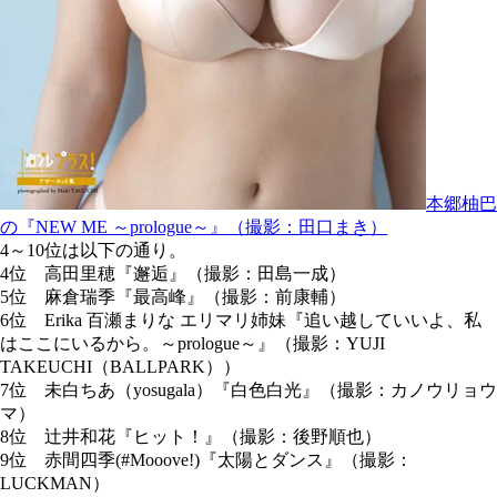
本郷柚巴
の『NEW ME ～prologue～』（撮影：田口まき）
4～10位は以下の通り。
4位 高田里穂『邂逅』（撮影：田島一成）
5位 麻倉瑞季『最高峰』（撮影：前康輔）
6位 Erika 百瀬まりな エリマリ姉妹『追い越していいよ、私
はここにいるから。～prologue～』（撮影：YUJI
TAKEUCHI（BALLPARK））
7位 未白ちあ（yosugala）『白色白光』（撮影：カノウリョウ
マ）
8位 辻井和花『ヒット！』（撮影：後野順也）
9位 赤間四季(#Mooove!)『太陽とダンス』（撮影：
LUCKMAN）