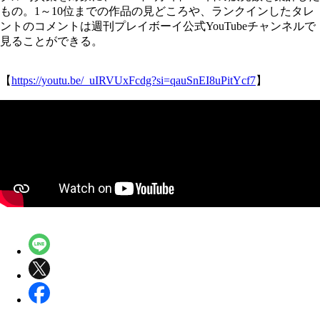
もの。1～10位までの作品の見どころや、ランクインしたタレ
ントのコメントは週刊プレイボーイ公式YouTubeチャンネルで
見ることができる。
【
https://youtu.be/_uIRVUxFcdg?si=qauSnEI8uPitYcf7
】