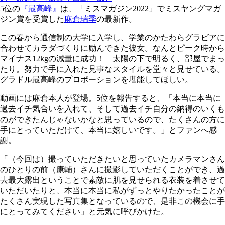
5位の
『最高峰』
は、「ミスマガジン2022」でミスヤングマガ
ジン賞を受賞した
麻倉瑞季
の最新作。
この春から通信制の大学に入学し、学業のかたわらグラビアに
合わせてカラダづくりに励んできた彼女。なんとピーク時から
マイナス12kgの減量に成功！ 太陽の下で明るく、部屋でまっ
たり。努力で手に入れた見事なスタイルを堂々と見せている。
グラドル最高峰のプロポーションを堪能してほしい。
動画には麻倉本人が登場。5位を報告すると、「本当に本当に
過去イチ気合いを入れて、そして過去イチ自分の納得のいくも
のができたんじゃないかなと思っているので、たくさんの方に
手にとっていただけて、本当に嬉しいです。」とファンへ感
謝。
「（今回は）撮っていただきたいと思っていたカメラマンさん
のひとりの前（康輔）さんに撮影していただくことができ、過
去最大露出ということで素敵に肌を見せられる衣装を着させて
いただいたりと、本当に本当に私がずっとやりたかったことが
たくさん実現した写真集となっているので、是非この機会に手
にとってみてください」と元気に呼びかけた。