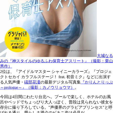
大城なる
みの『神スタイルのゆるふわ保育士アスリート』（撮影：栗山
秀作）
2位は、『アイドルマスター シャイニーカラーズ』『プロジェ
クトセカイ カラフルステージ！ feat. 初音ミク』などに出演す
る人気声優・
礒部花凜
の最新デジタル写真集
『かりんとりっぷ
～prologue～』（撮影：カノウリョウマ）
。
今回は4日間にわたり台北へ。プールで楽しく、ホテルのお風
呂やベッドでちょっぴり大人っぽく、普段は見られない彼女を
存分に撮り下ろしている。"声優界のグラビアプリンセス"と呼
ばれる通り、愛らしさ満点のビキニ姿は必見だ。