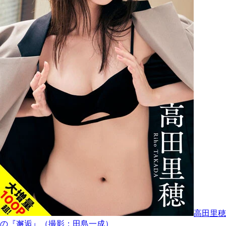
高田里穂
の『邂逅』（撮影：田島一成）