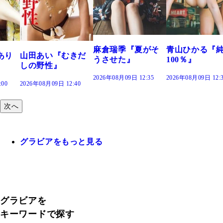
つの、あおい
で。』
2026年08月09日 12:
麻倉瑞季『夏がそ
青山ひかる『純度
きだ
うさせた』
100％』
2026年08月09日 12:35
2026年08月09日 12:30
:40
次へ
グラビアをもっと見る
グラビアを
キーワードで探す