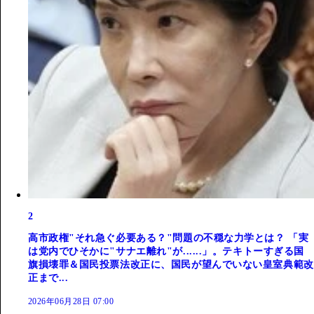
2
高市政権"それ急ぐ必要ある？"問題の不穏な力学とは？ 「実
は党内でひそかに"サナエ離れ"が......」。テキトーすぎる国
旗損壊罪＆国民投票法改正に、国民が望んでいない皇室典範改
正まで...
2026年06月28日 07:00