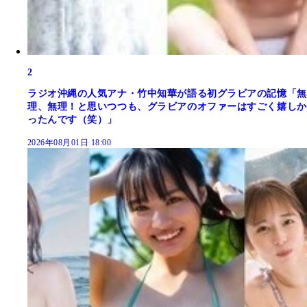
2
ラジオ沖縄の人気アナ・竹中知華が語る初グラビアの記憶「無
理、無理！と思いつつも、グラビアのオファーはすごく嬉しか
ったんです（笑）」
2026年08月01日 18:00