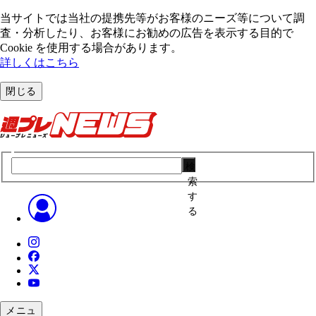
当サイトでは当社の提携先等がお客様のニーズ等について調
査・分析したり、お客様にお勧めの広告を表⽰する⽬的で
Cookie を使⽤する場合があります。
詳しくはこちら
閉じる
検
索
す
る
メニュ