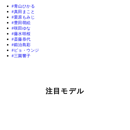
青山ひかる
真田まこと
栗原もみじ
豊田萌絵
咲田ゆな
藤水咲桜
斎藤恭代
鍛治島彩
ピョ・ウンジ
三園響子
注目モデル