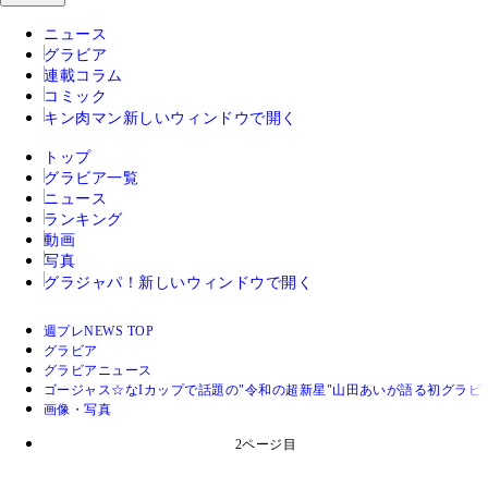
ニュース
グラビア
連載コラム
コミック
キン肉マン
新しいウィンドウで開く
トップ
グラビア一覧
ニュース
ランキング
動画
写真
グラジャパ！
新しいウィンドウで開く
週プレNEWS TOP
グラビア
グラビアニュース
ゴージャス☆なIカップで話題の"令和の超新星"山田あいが語る初グラ
画像・写真
2ページ目