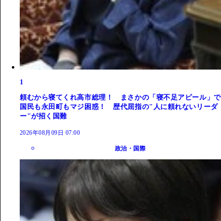
1
頼むから寝てくれ高市総理！ まさかの「寝不足アピール」で
国民も永田町もマジ困惑！ 歴代屈指の"人に頼れないリーダ
ー"が招く国難
2026年08月09日 07:00
政治・国際