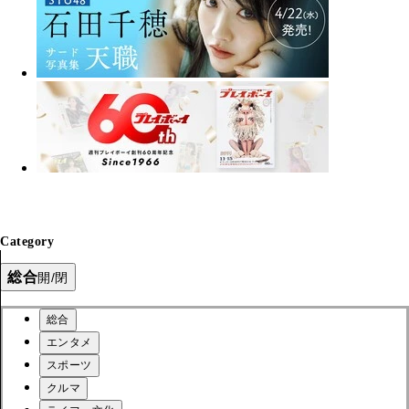
Category
総合
開/閉
総合
エンタメ
スポーツ
クルマ