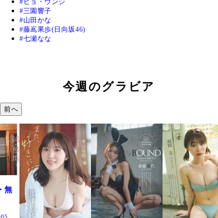
ピョ・ウンジ
三園響子
山田かな
藤嶌果歩(日向坂46)
七瀬なな
今週のグラビア
前へ