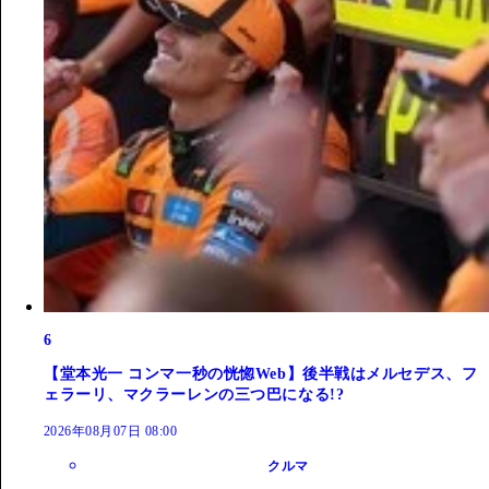
6
【堂本光一 コンマ一秒の恍惚Web】後半戦はメルセデス、フ
ェラーリ、マクラーレンの三つ巴になる!?
2026年08月07日 08:00
クルマ