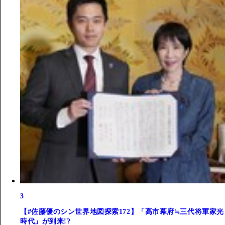
3
【#佐藤優のシン世界地図探索172】「高市幕府≒三代将軍家光
時代」が到来!?