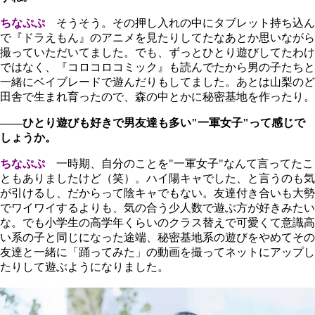
ちなぷぷ
そうそう。その押し入れの中にタブレット持ち込ん
で『ドラえもん』のアニメを見たりしてたなあとか思いながら
撮っていただいてました。でも、ずっとひとり遊びしてたわけ
ではなく、『コロコロコミック』も読んでたから男の子たちと
一緒にベイブレードで遊んだりもしてました。あとは山梨のど
田舎で生まれ育ったので、森の中とかに秘密基地を作ったり。
――ひとり遊びも好きで男友達も多い"一軍女子"って感じで
しょうか。
ちなぷぷ
一時期、自分のことを"一軍女子"なんて言ってたこ
ともありましたけど（笑）。ハイ陽キャでした、と言うのも気
が引けるし、だからって陰キャでもない。友達付き合いも大勢
でワイワイするよりも、気の合う少人数で遊ぶ方が好きみたい
な。でも小学生の高学年くらいのクラス替えで可愛くて意識高
い系の子と同じになった途端、秘密基地系の遊びをやめてその
友達と一緒に「踊ってみた」の動画を撮ってネットにアップし
たりして遊ぶようになりました。