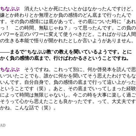
ちなぷぷ
消えたいとか死にたいとかはなかったんですけど、
嫌とか終わりとか無理とか負の感情のどん底まで行ったんで
す。その負の感情には底があって、その底についた時に「あれ
っ！ この時間、無駄じゃね？」って思ったんです。この負の
パワーを正のパワーに変えて使うべきだと。こればかりは人間
の生きる本能で悟りが開かれたとしか言いようがありません。
――まるで"ちなぷぷ教"の教えを聞いているようです。とに
かく負の感情の底まで、行けばわかるさということですね。
ちなぷぷ
そうですね。これって別に、何か啓発本を読んで思
いついたことでも、誰かに何かを聞いてそう思えたわけでもな
いんです。自分自身で、負の感情の底まで行って這い上がった
ということです（笑）。あと、その底までいってしまった経験
によって時間は無限じゃないし、今この時を大事に楽しく過ご
そうって心から思えたことも良かったです。って、大丈夫です
かね、こんな話で（笑）。