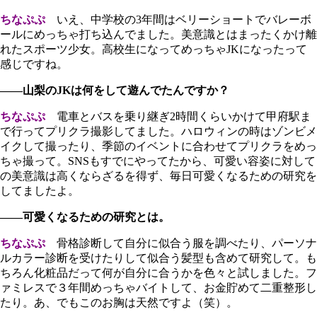
ちなぷぷ
いえ、中学校の3年間はベリーショートでバレーボ
ールにめっちゃ打ち込んでました。美意識とはまったくかけ離
れたスポーツ少女。高校生になってめっちゃJKになったって
感じですね。
――山梨のJKは何をして遊んでたんですか？
ちなぷぷ
電車とバスを乗り継ぎ2時間くらいかけて甲府駅ま
で行ってプリクラ撮影してました。ハロウィンの時はゾンビメ
イクして撮ったり、季節のイベントに合わせてプリクラをめっ
ちゃ撮って。SNSもすでにやってたから、可愛い容姿に対して
の美意識は高くならざるを得ず、毎日可愛くなるための研究を
してましたよ。
――可愛くなるための研究とは。
ちなぷぷ
骨格診断して自分に似合う服を調べたり、パーソナ
ルカラー診断を受けたりして似合う髪型も含めて研究して。も
ちろん化粧品だって何が自分に合うかを色々と試しました。フ
ァミレスで３年間めっちゃバイトして、お金貯めて二重整形し
たり。あ、でもこのお胸は天然ですよ（笑）。