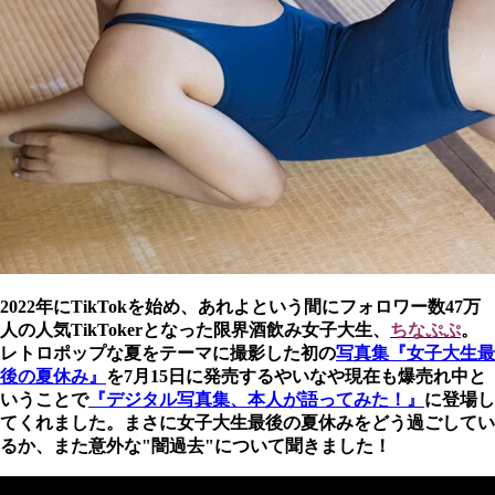
2022年にTikTokを始め、あれよという間にフォロワー数47万
人の人気TikTokerとなった限界酒飲み女子大生、
ちなぷぷ
。
レトロポップな夏をテーマに撮影した初の
写真集『女子大生最
後の夏休み』
を7月15日に発売するやいなや現在も爆売れ中と
いうことで
『デジタル写真集、本人が語ってみた！』
に登場し
てくれました。まさに女子大生最後の夏休みをどう過ごしてい
るか、また意外な"闇過去"について聞きました！