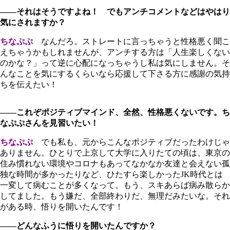
――それはそうですよね！ でもアンチコメントなどはやはり
気にされますか？
ちなぷぷ
なんだろ。ストレートに言っちゃうと性格悪く聞こ
えちゃうかもしれませんが、アンチする方は「人生楽しくない
のかな？」って逆に心配になっちゃうし私は気にしません。そ
んなことを気にするくらいなら応援して下さる方に感謝の気持
ちを伝えたい！
――これぞポジティブマインド、全然、性格悪くないです。ち
なぷぷさんを見習いたい！
ちなぷぷ
でも私も、元からこんなポジティブだったわけじゃ
ありません。ひとりで上京して大学に入りたての頃は、東京の
住み慣れない環境やコロナもあってなかなか友達と会えない孤
独な時間が多かったりなど、ひたすら楽しかったJK時代とは
一変して病むことが多くなって。もう、スキあらば病み散らか
してました。もう嫌だ、全部終わりだ、無理だみたいな。それ
がある時、悟りを開いたんです！
――どんなふうに悟りを開いたんですか？