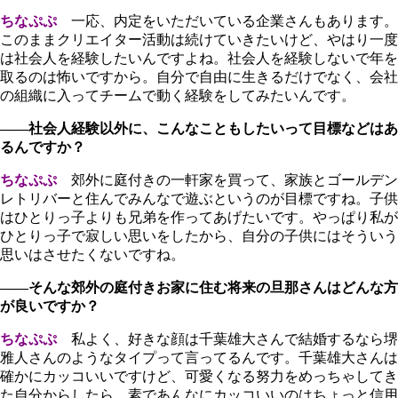
ちなぷぷ
一応、内定をいただいている企業さんもあります。
このままクリエイター活動は続けていきたいけど、やはり一度
は社会人を経験したいんですよね。社会人を経験しないで年を
取るのは怖いですから。自分で自由に生きるだけでなく、会社
の組織に入ってチームで動く経験をしてみたいんです。
――社会人経験以外に、こんなこともしたいって目標などはあ
るんですか？
ちなぷぷ
郊外に庭付きの一軒家を買って、家族とゴールデン
レトリバーと住んでみんなで遊ぶというのが目標ですね。子供
はひとりっ子よりも兄弟を作ってあげたいです。やっぱり私が
ひとりっ子で寂しい思いをしたから、自分の子供にはそういう
思いはさせたくないですね。
――そんな郊外の庭付きお家に住む将来の旦那さんはどんな方
が良いですか？
ちなぷぷ
私よく、好きな顔は千葉雄大さんで結婚するなら堺
雅人さんのようなタイプって言ってるんです。千葉雄大さんは
確かにカッコいいですけど、可愛くなる努力をめっちゃしてき
た自分からしたら、素であんなにカッコいいのはちょっと信用