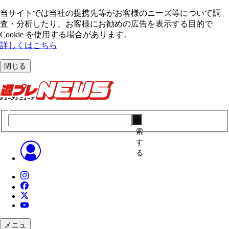
当サイトでは当社の提携先等がお客様のニーズ等について調
査・分析したり、お客様にお勧めの広告を表⽰する⽬的で
Cookie を使⽤する場合があります。
詳しくはこちら
閉じる
検
索
す
る
メニュ