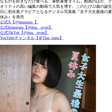
なものを好きなだけ食べる「暴飲暴食タイム」動画のほか、ク
オリティの高い編集の動画で人気を博す。このたび22歳の誕生
日に初水着グラビアとなるデジタル写真集『女子大生最後の夏
休み』を発売
公式X【@tinapupu_】
公式Instagram【@tina._.nyan】
公式TikTok【@tina._.nyan】
YouTubeチャンネル【＠Tina_pupu】