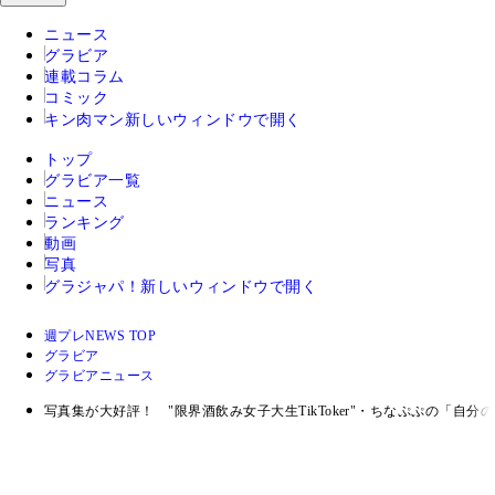
ニュース
グラビア
連載コラム
コミック
キン肉マン
新しいウィンドウで開く
トップ
グラビア一覧
ニュース
ランキング
動画
写真
グラジャパ！
新しいウィンドウで開く
週プレNEWS TOP
グラビア
グラビアニュース
写真集が大好評！ "限界酒飲み女子大生TikToker"・ちなぷぷの「自