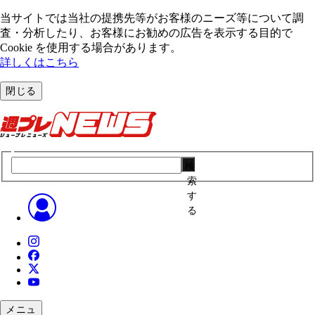
当サイトでは当社の提携先等がお客様のニーズ等について調
査・分析したり、お客様にお勧めの広告を表⽰する⽬的で
Cookie を使⽤する場合があります。
詳しくはこちら
閉じる
検
索
す
る
メニュ