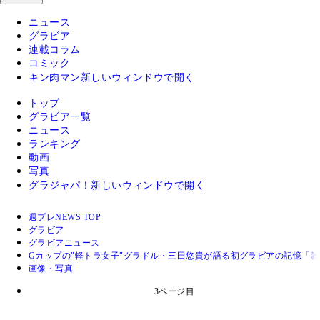
ニュース
グラビア
連載コラム
コミック
キン肉マン
新しいウィンドウで開く
トップ
グラビア一覧
ニュース
ランキング
動画
写真
グラジャパ！
新しいウィンドウで開く
週プレNEWS TOP
グラビア
グラビアニュース
Gカップの"軽トラ女子"グラドル・三田悠貴が語る初グラビアの記憶「
画像・写真
3ページ目