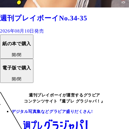
週刊プレイボーイNo.34-35
2026年08月10日発売
紙の本で購入
開/閉
電子版で購入
開/閉
週刊プレイボーイが運営するグラビア
コンテンツサイト『週プレ グラジャパ！』
デジタル写真集などグラビア盛りだくさん!