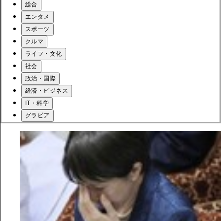
総合
エンタメ
スポーツ
クルマ
ライフ・文化
社会
政治・国際
経済・ビジネス
IT・科学
グラビア