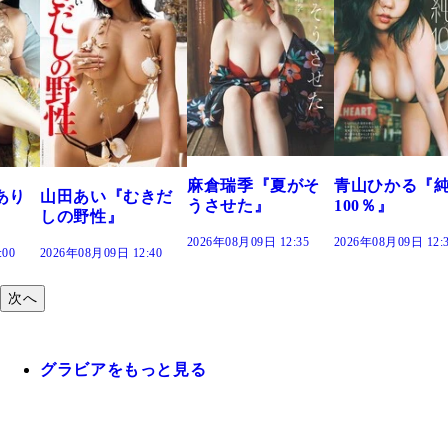
溝端 葵
つの、あ
で。』
2026年08月09
麻倉瑞季『夏がそ
青山ひかる『純度
『むきだ
うさせた』
100％』
』
2026年08月09日 12:35
2026年08月09日 12:30
9日 12:40
次へ
グラビアをもっと見る