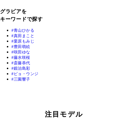
グラビアを
キーワードで探す
青山ひかる
真田まこと
栗原もみじ
豊田萌絵
咲田ゆな
藤水咲桜
斎藤恭代
鍛治島彩
ピョ・ウンジ
三園響子
注目モデル