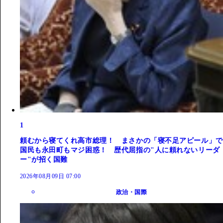
1
頼むから寝てくれ高市総理！ まさかの「寝不足アピール」で
国民も永田町もマジ困惑！ 歴代屈指の"人に頼れないリーダ
ー"が招く国難
2026年08月09日 07:00
政治・国際