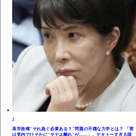
2
高市政権"それ急ぐ必要ある？"問題の不穏な力学とは？ 「実
は党内でひそかに"サナエ離れ"が......」。テキトーすぎる国