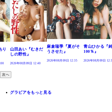
溝端 葵『
つの、あお
で。』
2026年08月09日 
麻倉瑞季『夏がそ
青山ひかる『純度
『むきだ
うさせた』
100％』
』
2026年08月09日 12:35
2026年08月09日 12:30
 12:40
次へ
グラビアをもっと見る