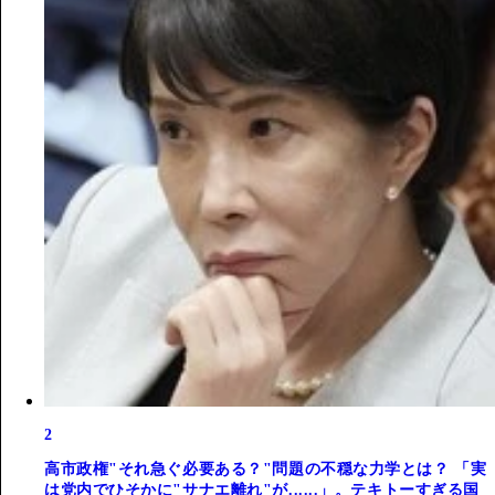
2
高市政権"それ急ぐ必要ある？"問題の不穏な力学とは？ 「実
は党内でひそかに"サナエ離れ"が......」。テキトーすぎる国