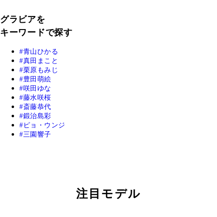
グラビアを
キーワードで探す
青山ひかる
真田まこと
栗原もみじ
豊田萌絵
咲田ゆな
藤水咲桜
斎藤恭代
鍛治島彩
ピョ・ウンジ
三園響子
注目モデル