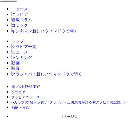
ニュース
グラビア
連載コラム
コミック
キン肉マン
新しいウィンドウで開く
トップ
グラビア一覧
ニュース
ランキング
動画
写真
グラジャパ！
新しいウィンドウで開く
週プレNEWS TOP
グラビア
グラビアニュース
Gカップの"軽トラ女子"グラドル・三田悠貴が語る初グラビアの記憶「
画像・写真
7ページ目