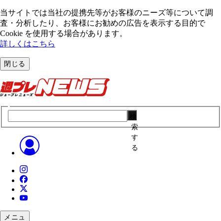
当サイトでは当社の提携先等がお客様のニーズ等について調
査・分析したり、お客様にお勧めの広告を表⽰する⽬的で
Cookie を使⽤する場合があります。
詳しくはこちら
閉じる
検
索
す
る
メニュ