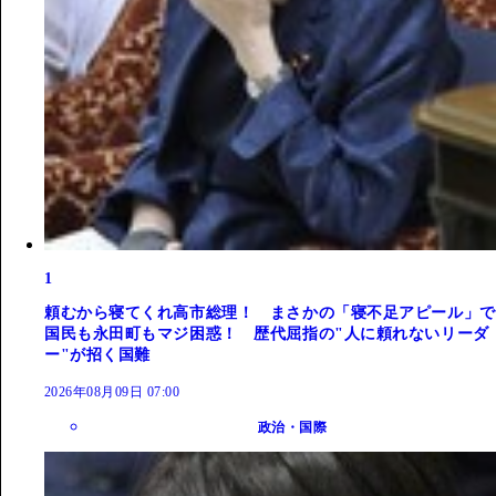
1
頼むから寝てくれ高市総理！ まさかの「寝不足アピール」で
国民も永田町もマジ困惑！ 歴代屈指の"人に頼れないリーダ
ー"が招く国難
2026年08月09日 07:00
政治・国際