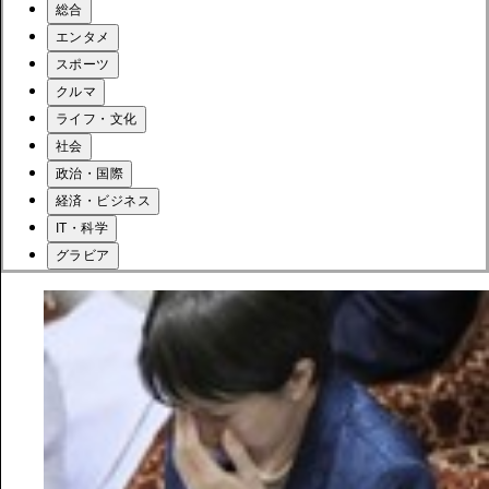
総合
エンタメ
スポーツ
クルマ
ライフ・文化
社会
政治・国際
経済・ビジネス
IT・科学
グラビア