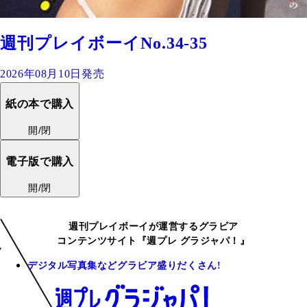
週刊プレイボーイNo.34-35
2026年08月10日発売
紙の本で購入
開/閉
電子版で購入
開/閉
週刊プレイボーイが運営するグラビア
コンテンツサイト『週プレ グラジャパ！』
デジタル写真集などグラビア盛りだくさん!