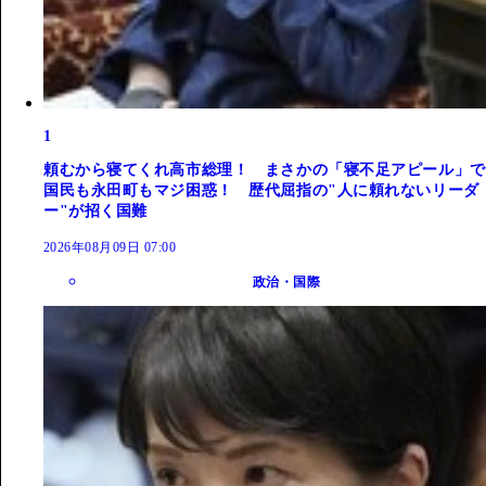
1
頼むから寝てくれ高市総理！ まさかの「寝不足アピール」で
国民も永田町もマジ困惑！ 歴代屈指の"人に頼れないリーダ
ー"が招く国難
2026年08月09日 07:00
政治・国際