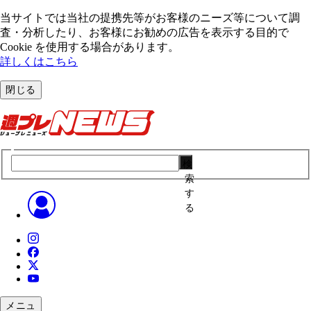
当サイトでは当社の提携先等がお客様のニーズ等について調
査・分析したり、お客様にお勧めの広告を表⽰する⽬的で
Cookie を使⽤する場合があります。
詳しくはこちら
閉じる
検
索
す
る
メニュ