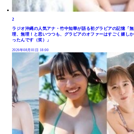
2
ラジオ沖縄の人気アナ・竹中知華が語る初グラビアの記憶「無
理、無理！と思いつつも、グラビアのオファーはすごく嬉しか
ったんです（笑）」
2026年08月01日 18:00