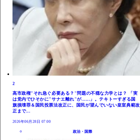
2
高市政権"それ急ぐ必要ある？"問題の不穏な力学とは？ 「実
は党内でひそかに"サナエ離れ"が......」。テキトーすぎる国
旗損壊罪＆国民投票法改正に、国民が望んでいない皇室典範改
正まで...
2026年06月28日 07:00
政治・国際