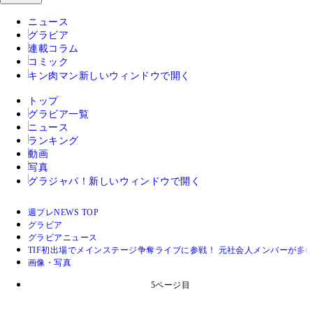
ニュース
グラビア
連載コラム
コミック
キン肉マン
新しいウィンドウで開く
トップ
グラビア一覧
ニュース
ランキング
動画
写真
グラジャパ！
新しいウィンドウで開く
週プレNEWS TOP
グラビア
グラビアニュース
TIF初出場でメインステージ争奪ライブに参戦！ 元社会人メンバーが多い
画像・写真
5ページ目