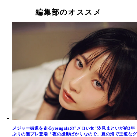
編集部のオススメ
メジャー街道を走るyosugalaの"メロい女"汐見まといが約3年
ぶりの週プレ登場「夜の撮影ばかりなので、夏の海で王道なグ