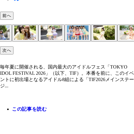
前へ
お茶の水女子大卒の高学歴リーダー・あみちゃ（琴
面倒見が良くてしっかり者・れなしゃん（坂井）「
黒髪ロングの王道アイドル・こっちゃん（立花）「
SNSの映え写真担当・あやか（神木）「小さい頃は
意外とサバサバ系女子・ももちゃん（苑田）「神社
妹系煽り陰キャ（？）・みおち（志田）「人のおし
元上場企業の営業マン・ひなちゃん（花野井）「AK
次へ
「インテリ担当なので、クイズ番組や大会に出て、
県出身なんですけど、地元に貢献できるようなお仕
エティやグラビアとか面白そうなことは片っ端から
舞踊、学生時代は軽音部だったのでステージに立つ
が好きなので、休みの半分くらいは御朱印集めに。
りを聴くのが好きでラジオやポッドキャストをよく
さんや乃木坂46さんなどアイドルがずっと大好き
の実力を試してみたいです」
して親孝行できたらいいなと思います」
やってみたい！ 欲張りですね（笑）」
好き。モデルのお仕事にも挑戦してみたいです」
か7人で芸能の神社へお参りに行きたいです」
ので、いつか自分もやってみたいです」
で、ライブをやっている時間が幸せです」
毎年夏に開催される、国内最大のアイドルフェス「TOKYO
IDOL FESTIVAL 2026」（以下、TIF）。本番を前に、このイベ
ントに初出場となるアイドル8組による「TIF2026メインステー
ジ...
この記事を読む