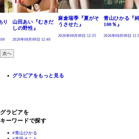
2026年08月09日 12:
麻倉瑞季『夏がそ
青山ひかる『純度
きだ
うさせた』
100％』
2026年08月09日 12:35
2026年08月09日 12:30
:40
次へ
グラビアをもっと見る
グラビアを
キーワードで探す
青山ひかる
真田まこと