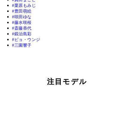
栗原もみじ
豊田萌絵
咲田ゆな
藤水咲桜
斎藤恭代
鍛治島彩
ピョ・ウンジ
三園響子
注目モデル