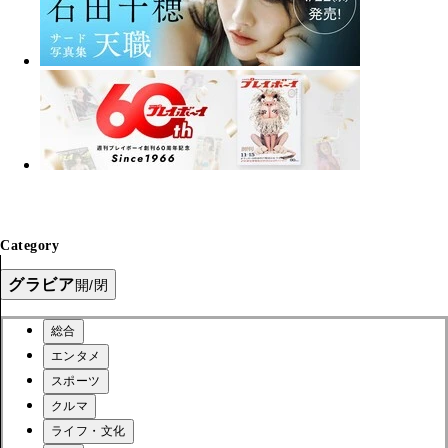
Category
グラビア
開/閉
総合
エンタメ
スポーツ
クルマ
ライフ・文化