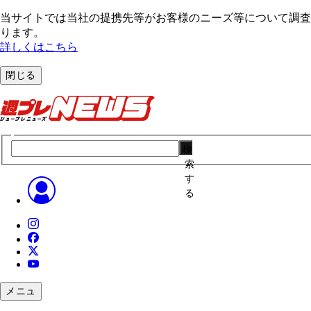
当サイトでは当社の提携先等がお客様のニーズ等について調査・
ります。
詳しくはこちら
閉じる
検
索
す
る
メニュ