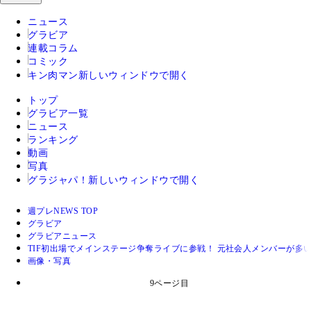
ニュース
グラビア
連載コラム
コミック
キン肉マン
新しいウィンドウで開く
トップ
グラビア一覧
ニュース
ランキング
動画
写真
グラジャパ！
新しいウィンドウで開く
週プレNEWS TOP
グラビア
グラビアニュース
TIF初出場でメインステージ争奪ライブに参戦！ 元社会人メンバーが多い
画像・写真
9ページ目