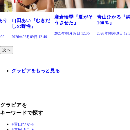
2026年08月09日 12:
麻倉瑞季『夏がそ
青山ひかる『純度
きだ
うさせた』
100％』
2026年08月09日 12:35
2026年08月09日 12:30
:40
次へ
グラビアをもっと見る
グラビアを
キーワードで探す
青山ひかる
真田まこと