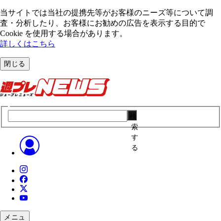
当サイトでは当社の提携先等がお客様のニーズ等について調
査・分析したり、お客様にお勧めの広告を表⽰する⽬的で
Cookie を使⽤する場合があります。
詳しくはこちら
閉じる
検
索
す
る
メニュ