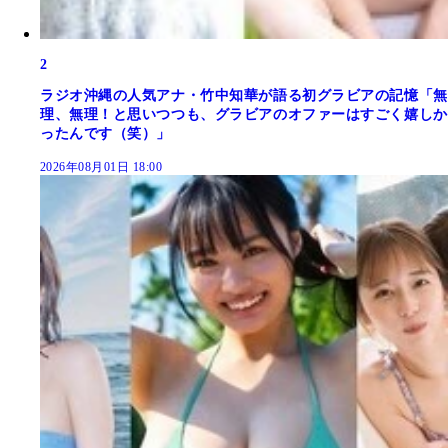
2
ラジオ沖縄の人気アナ・竹中知華が語る初グラビアの記憶「無
理、無理！と思いつつも、グラビアのオファーはすごく嬉しか
ったんです（笑）」
2026年08月01日 18:00