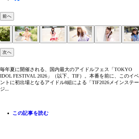
前へ
お茶の水女子大卒の高学歴リーダー・あみちゃ（琴
面倒見が良くてしっかり者・れなしゃん（坂井）「
黒髪ロングの王道アイドル・こっちゃん（立花）「
SNSの映え写真担当・あやか（神木）「小さい頃は
意外とサバサバ系女子・ももちゃん（苑田）「神社
妹系煽り陰キャ（？）・みおち（志田）「人のおし
元上場企業の営業マン・ひなちゃん（花野井）「AK
次へ
「インテリ担当なので、クイズ番組や大会に出て、
県出身なんですけど、地元に貢献できるようなお仕
エティやグラビアとか面白そうなことは片っ端から
舞踊、学生時代は軽音部だったのでステージに立つ
が好きなので、休みの半分くらいは御朱印集めに。
りを聴くのが好きでラジオやポッドキャストをよく
さんや乃木坂46さんなどアイドルがずっと大好き
の実力を試してみたいです」
して親孝行できたらいいなと思います」
やってみたい！ 欲張りですね（笑）」
好き。モデルのお仕事にも挑戦してみたいです」
か7人で芸能の神社へお参りに行きたいです」
ので、いつか自分もやってみたいです」
で、ライブをやっている時間が幸せです」
毎年夏に開催される、国内最大のアイドルフェス「TOKYO
IDOL FESTIVAL 2026」（以下、TIF）。本番を前に、このイベ
ントに初出場となるアイドル8組による「TIF2026メインステー
ジ...
この記事を読む