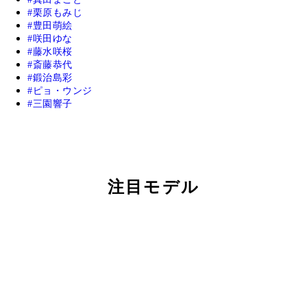
栗原もみじ
豊田萌絵
咲田ゆな
藤水咲桜
斎藤恭代
鍛治島彩
ピョ・ウンジ
三園響子
注目モデル