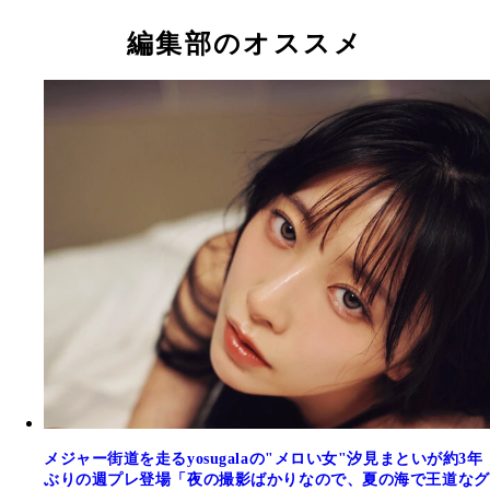
編集部のオススメ
メジャー街道を走るyosugalaの"メロい女"汐見まといが約3年
ぶりの週プレ登場「夜の撮影ばかりなので、夏の海で王道なグ