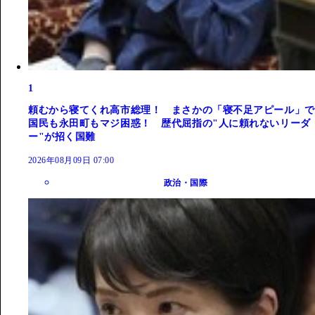
1
頼むから寝てくれ高市総理！ まさかの「寝不足アピール」で
国民も永田町もマジ困惑！ 歴代屈指の"人に頼れないリーダ
ー"が招く国難
2026年08月09日 07:00
政治・国際