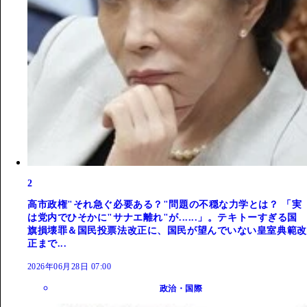
2
高市政権"それ急ぐ必要ある？"問題の不穏な力学とは？ 「実
は党内でひそかに"サナエ離れ"が......」。テキトーすぎる国
旗損壊罪＆国民投票法改正に、国民が望んでいない皇室典範改
正まで...
2026年06月28日 07:00
政治・国際