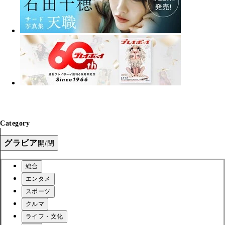
Category
グラビア
開/閉
総合
エンタメ
スポーツ
クルマ
ライフ・文化