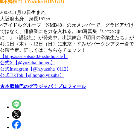
■本郷柚巴（Yuzuha HONGO）
2003年1月12日生まれ
大阪府出身 身長157㎝
○アイドルグループ「NMB48」の元メンバーで、グラビアだけ
ではなく、俳優業にも力を入れる。3rd写真集『いつのま
に、』（講談社）が発売中。出演舞台『明日の卒業生たち』が
4月2日（木）～12日（日）に東京・すみだパークシアター倉で
公演予定。詳しくはこちらをチェック！
【https://asusotsu2026.studio.site】
公式X【@yuzuha_hongo】
公式Instagram【@h.yuzuha_0112】
公式TikTok【@hongo.yuzuha】
★本郷柚巴のグラジャパ！プロフィール