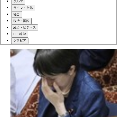
クルマ
ライフ・文化
社会
政治・国際
経済・ビジネス
IT・科学
グラビア