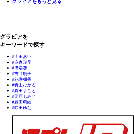
グラビアをもっと見る
グラビアを
キーワードで探す
山田あい
麻倉瑞季
溝端葵
吉井明子
花咲楓香
青山ひかる
真田まこと
栗原もみじ
豊田萌絵
咲田ゆな