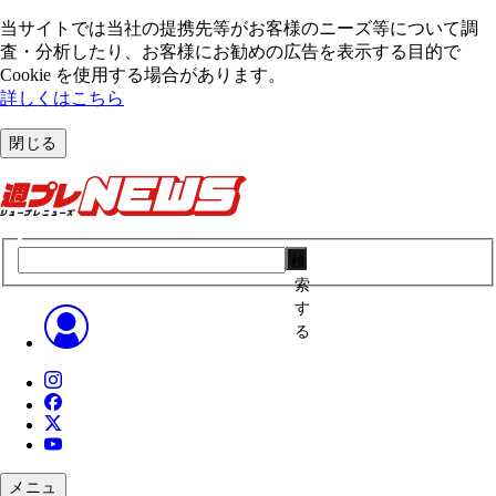
当サイトでは当社の提携先等がお客様のニーズ等について調
査・分析したり、お客様にお勧めの広告を表⽰する⽬的で
Cookie を使⽤する場合があります。
詳しくはこちら
閉じる
検
索
す
る
メニュ