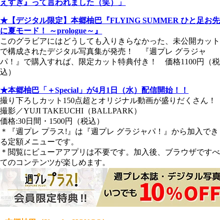
えすぎ』って言われました（笑）」
★【デジタル限定】本郷柚巴『FLYING SUMMER ひと足お先
に夏モード！ ～prologue～』
このグラビアにはどうしても入りきらなかった、未公開カット
で構成されたデジタル写真集が発売！ 『週プレ グラジャ
パ！』で購入すれば、限定カット特典付き！ 価格1100円（税
込）
★本郷柚巴「＋Special」が4月1日（水）配信開始！！
撮り下ろしカット150点超とオリジナル動画が盛りだくさん！
撮影／YUJI TAKEUCHI（BALLPARK）
価格:30日間・1500円（税込）
＊『週プレ プラス!』は『週プレ グラジャパ！』から加入でき
る定額メニューです。
＊閲覧にビューアアプリは不要です。加入後、ブラウザですべ
てのコンテンツが楽しめます。