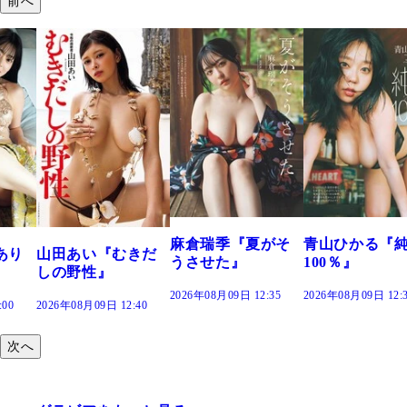
前へ
溝端 葵『も
つの、あおい
で。』
2026年08月09日 12
麻倉瑞季『夏がそ
青山ひかる『純度
むきだ
うさせた』
100％』
2026年08月09日 12:35
2026年08月09日 12:30
2:40
次へ