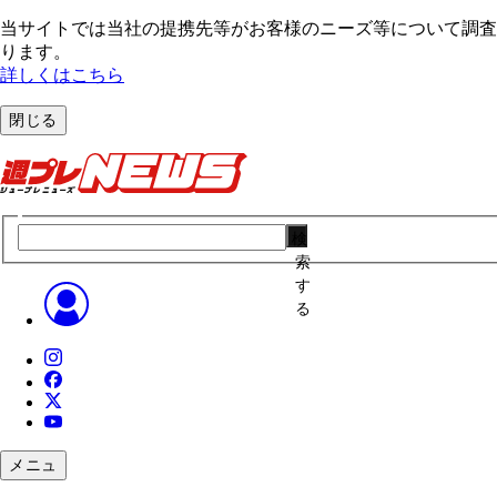
当サイトでは当社の提携先等がお客様のニーズ等について調査・
ります。
詳しくはこちら
閉じる
検
索
す
る
メニュ