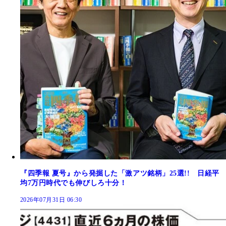
『四季報 夏号』から発掘した「激アツ銘柄」25選!! 日経平
均7万円時代でも伸びしろ十分！
2026年07月31日 06:30