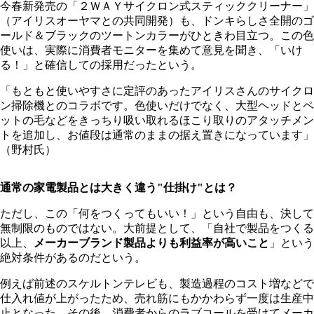
今春新発売の「２ＷＡＹサイクロン式スティッククリーナー」
（アイリスオーヤマとの共同開発）も、ドンキらしさ全開のゴ
ールド＆ブラックのツートンカラーがひときわ目立つ。この色
使いは、実際に消費者モニターを集めて意見を聞き、「いけ
る！」と確信しての採用だったという。
「もともと使いやすさに定評のあったアイリスさんのサイクロ
ン掃除機とのコラボです。色使いだけでなく、大型ヘッドとペ
ットの毛などをきっちり吸い取れるほこり取りのアタッチメン
トを追加し、お値段は通常のままの据え置きになっています」
（野村氏）
通常の家電製品とは大きく違う"仕掛け"とは？
ただし、この「何をつくってもいい！」という自由も、決して
無制限のものではない。大前提として、「自社で製品をつくる
以上、
メーカーブランド製品よりも利益率が高いこと
」という
絶対条件があるのだという。
例えば前述のスケルトンテレビも、製造過程のコスト増などで
仕入れ値が上がったため、売れ筋にもかかわらず一度は生産中
止となった。その後、消費者からのラブコールを受けてメーカ