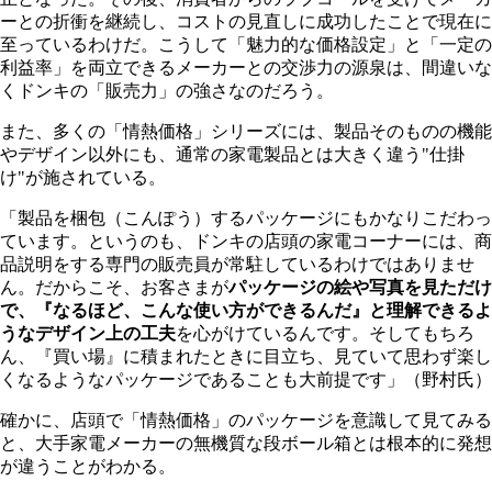
ーとの折衝を継続し、コストの見直しに成功したことで現在に
至っているわけだ。こうして「魅力的な価格設定」と「一定の
利益率」を両立できるメーカーとの交渉力の源泉は、間違いな
くドンキの「販売力」の強さなのだろう。
また、多くの「情熱価格」シリーズには、製品そのものの機能
やデザイン以外にも、通常の家電製品とは大きく違う"仕掛
け"が施されている。
「製品を梱包（こんぽう）するパッケージにもかなりこだわっ
ています。というのも、ドンキの店頭の家電コーナーには、商
品説明をする専門の販売員が常駐しているわけではありませ
ん。だからこそ、お客さまが
パッケージの絵や写真を見ただけ
で、『なるほど、こんな使い方ができるんだ』と理解できるよ
うなデザイン上の工夫
を心がけているんです。そしてもちろ
ん、『買い場』に積まれたときに目立ち、見ていて思わず楽し
くなるようなパッケージであることも大前提です」（野村氏）
確かに、店頭で「情熱価格」のパッケージを意識して見てみる
と、大手家電メーカーの無機質な段ボール箱とは根本的に発想
が違うことがわかる。