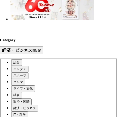
Category
経済・ビジネス
開/閉
総合
エンタメ
スポーツ
クルマ
ライフ・文化
社会
政治・国際
経済・ビジネス
IT・科学