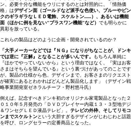
ン、必要十分な機能をウリにするのとは対照的に、「情熱価
格」は
デザイン面（ゴールドなど派手な色使い、ブルーやピン
クのギラギラなＬＥＤ電飾、スケルトン......）、あるいは機能
面（ほかに例を見ない"プラスワン機能"など）
でも明らかに
異彩を放っている。
これらの製品はどのように企画・開発されているのか？
「大手メーカーなどでは『ＮＧ』になりがちなことが、ドンキ
では逆に『正解』となることが多いんです。
もちろん単純に
『ほかでやっていないから』という理由ではなく、『実はお客
さまはそちらを望んでいる』という裏づけがあってのことです
が。製品の仕様から色、デザインまで、お客さまのリクエスト
が確実にあるとわかればどんどん製品化します」（デザイン戦
略事業開発室ゼネラルチーフ・野村悠斗氏）
例えば、記念すべきドンキ初のオリジナル家電製品となった２
０１０年５月発売の「ＤＶＤプレイヤー内蔵１３・３型地デジ
＆ワンセグＬＥＤ液晶テレビ」。
テレビの外枠、そしてリモコ
ンまでスケルトン
という大胆すぎるデザインがじわじわと話題
を呼び、ロングセラーの定番商品となった。