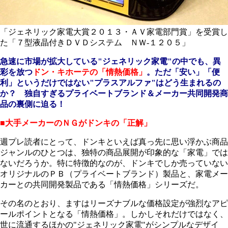
「ジェネリック家電大賞２０１３・ＡＶ家電部門賞」を受賞し
た「７型液晶付きＤＶＤシステム ＮＷ‐１２０５」
急速に市場が拡大している"ジェネリック家電"の中でも、異
彩を放つ
ドン・キホーテの「情熱価格」
。ただ「安い」「便
利」というだけではない"プラスアルファ"はどう生まれるの
か？ 独自すぎるプライベートブランド＆メーカー共同開発商
品の裏側に迫る！
■大手メーカーのＮＧがドンキの「正解」
週プレ読者にとって、ドンキといえば真っ先に思い浮かぶ商品
ジャンルのひとつは、独特の商品展開が印象的な「家電」では
ないだろうか。特に特徴的なのが、ドンキでしか売っていない
オリジナルのＰＢ（プライベートブランド）製品と、家電メー
カーとの共同開発製品である「情熱価格」シリーズだ。
その名のとおり、ますはリーズナブルな価格設定が強烈なアピ
ールポイントとなる「情熱価格」。しかしそれだけではなく、
世に流通するほかの"ジェネリック家電"がシンプルなデザイ