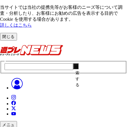
当サイトでは当社の提携先等がお客様のニーズ等について調
査・分析したり、お客様にお勧めの広告を表⽰する⽬的で
Cookie を使⽤する場合があります。
詳しくはこちら
閉じる
検
索
す
る
メニュ