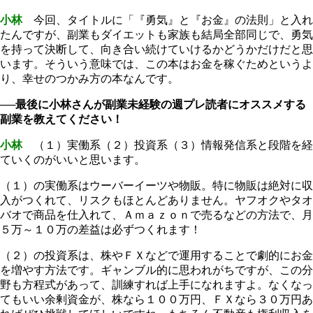
小林
今回、タイトルに「『勇気』と『お金』の法則」と入れ
たんですが、副業もダイエットも家族も結局全部同じで、勇気
を持って決断して、向き合い続けていけるかどうかだけだと思
います。そういう意味では、この本はお金を稼ぐためというよ
り、幸せのつかみ方の本なんです。
──最後に小林さんが副業未経験の週プレ読者にオススメする
副業を教えてください！
小林
（１）実働系（２）投資系（３）情報発信系と段階を経
ていくのがいいと思います。
（１）の実働系はウーバーイーツや物販。特に物販は絶対に収
入がつくれて、リスクもほとんどありません。ヤフオクやタオ
バオで商品を仕入れて、Ａｍａｚｏｎで売るなどの方法で、月
５万～１０万の差益は必ずつくれます！
（２）の投資系は、株やＦＸなどで運用することで劇的にお金
を増やす方法です。ギャンブル的に思われがちですが、この分
野も方程式があって、訓練すれば上手になれますよ。なくなっ
てもいい余剰資金が、株なら１００万円、ＦＸなら３０万円あ