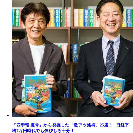
『四季報 夏号』から発掘した「激アツ銘柄」25選!! 日経平
均7万円時代でも伸びしろ十分！