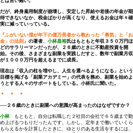
とは言い難い。
だが、終身雇用制度が崩壊し、安定した昇給や老後の年金が期
待できないなか、税金ばかりが高くなり、使えるお金は年々確
実に減っていっている。
『ふがいない僕が年下の億万長者から教わった「勇気」と「お
金」の法則』
の著者、
小林昌裕
氏はもともと年収３５０万円ほ
どのサラリーマンだったが、２６歳のときに不動産投資を開
始。その後、さまざまな副業を実践しだすと、数年で副業月収
が１０００万円を超えるまでに成長。
現在は「収入の柱を増やし、人生を選べるようになる」という
目標を掲げる「副業アカデミー」の代表を務め、副業を始めよ
うとする人々のサポートをしている。小林氏に聞いた。
＊ ＊ ＊
──２６歳のときに副業への意識が高まったのはなぜですか？
小林
もともと、自分は転職した２社目の会社で６５歳まで勤
め上げるつもりだったんです。しかし、定年まで働いていくら
もらえるかを計算したときに、ゆとりのある生活をするには、