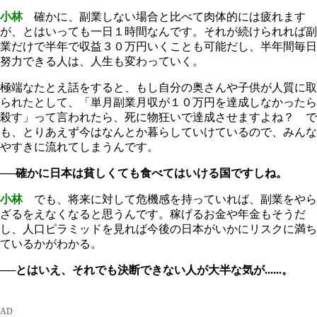
小林
確かに、副業しない場合と比べて肉体的には疲れます
が、とはいっても一日１時間なんです。それが続けられれば副
業だけで半年で収益３０万円いくことも可能だし、半年間毎日
努力できる人は、人生も変わっていく。
極端なたとえ話をすると、もし自分の奥さんや子供が人質に取
られたとして、「単月副業月収が１０万円を達成しなかったら
殺す」って言われたら、死に物狂いで達成させますよね？ で
も、とりあえず今はなんとか暮らしていけているので、みんな
やすきに流れてしまうんです。
──確かに日本は貧しくても食べてはいける国ですしね。
小林
でも、将来に対して危機感を持っていれば、副業をやら
ざるをえなくなると思うんです。稼げるお金や年金もそうだ
し、人口ピラミッドを見れば今後の日本がいかにリスクに満ち
ているかがわかる。
──とはいえ、それでも決断できない人が大半な気が......。