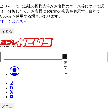
当サイトでは当社の提携先等がお客様のニーズ等について調
査・分析したり、お客様にお勧めの広告を表⽰する⽬的で
Cookie を使⽤する場合があります。
詳しくはこちら
閉じる
検
索
す
る
メニュ