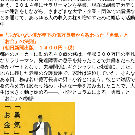
超え、２０１４年にサラリーマンを卒業。現在は副業アカデミ
ーの運営をしながら、さまざまな大学・企業・団体での講演な
どを通じて、あらゆる人の収入の柱を増やすために幅広く活動
中
■『ふがいない僕が年下の億万長者から教わった「勇気」と
「お金」の法則』
（朝日新聞出版 １４００円＋税）
都内のメーカーに勤める４０歳の務は、年収５００万円の平凡
なサラリーマン。発達障害の息子を持ったことで共働きだった
妻がパートとなり、夫婦関係はギクシャクした状態に。また、
地方に残した老親の介護費用で、家計は逼迫していた。そんな
ある日、務は若い億万長者の男・小谷と出会う。彼との対話で
務の考え方は変わり始め、小さな一歩を踏み出したことで、人
生は大きく動き始める―
―
。小説とコラムによる「勇気」と
「お金」の物語