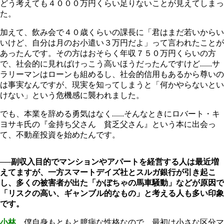
どう考えても４０００万円くらい足りないことが見えてしまっ
た。
加えて、飲み会で４０歳くらいの課長に「君はまだ若いからい
いけど、自分は月のお小遣い３万円だよ」って言われたことが
あったんです。その方はおそらく年収７５０万円くらいの方
で、社会的に見ればけっこう高いほうだったんですけど......サ
ラリーマンはローンも組めるし、社会的信用もあるから尊いの
は事実なんですが、現実を知ってしまうと「何かやらないとい
けない」という危機感に襲われました。
でも、本業を辞める勇気はなく......そんなときにロバート・キ
ヨサキ氏の『金持ち父さん 貧乏父さん』という本に出会っ
て、不動産投資を始めたんです。
──副収入目的でマンションやアパートを経営する人は最近増
えてますが、一方スマートデイズ社とスルガ銀行が引き起こ
し、多くの被害者が出た「かぼちゃの馬車騒動」などが原因で
「リスクの高い、ギャンブル的なもの」と考える人も多い印象
です。
小林
僕自身もともと臆病な性格なので、最初は小さな区分マ