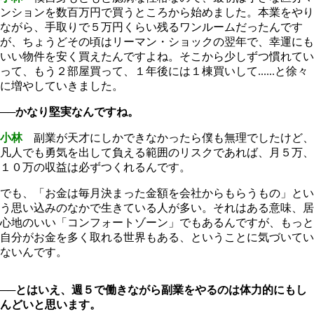
ンションを数百万円で買うところから始めました。本業をやり
ながら、手取りで５万円くらい残るワンルームだったんです
が、ちょうどその頃はリーマン・ショックの翌年で、幸運にも
いい物件を安く買えたんですよね。そこから少しずつ慣れてい
って、もう２部屋買って、１年後には１棟買いして......と徐々
に増やしていきました。
──かなり堅実なんですね。
小林
副業が天才にしかできなかったら僕も無理でしたけど、
凡人でも勇気を出して負える範囲のリスクであれば、月５万、
１０万の収益は必ずつくれるんです。
でも、「お金は毎月決まった金額を会社からもらうもの」とい
う思い込みのなかで生きている人が多い。それはある意味、居
心地のいい「コンフォートゾーン」でもあるんですが、もっと
自分がお金を多く取れる世界もある、ということに気づいてい
ないんです。
──とはいえ、週５で働きながら副業をやるのは体力的にもし
んどいと思います。