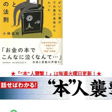
★『“本”人襲撃！』は毎週火曜日更新！★