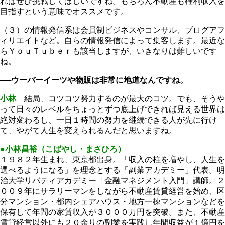
ればぜひ挑戦してほしいですね。もちろん不動産も権利収入を
目指すという意味でオススメです。
（３）の情報発信系は会員制ビジネスやコンサル、ブログアフ
ィリエイトなど。自らの情報発信によって集客します。最近な
らＹｏｕＴｕｂｅｒも該当しますが、いきなりは難しいです
ね。
──ウーバーイーツや物販は非常に地道なんですね。
小林
結局、コツコツ努力するのが最大のコツ。でも、そうや
って日々のレベルをちょっとずつ底上げできれば見える世界は
絶対変わるし、一日１時間の努力を継続できる人が先に行け
て、やがて人生を変えられるんだと思いますね。
●小林昌裕（こばやし・まさひろ）
１９８２年生まれ、東京都出身。「収入の柱を増やし、人生を
選べるようになる」を理念とする「副業アカデミー」代表。明
治大学リバティアカデミー「金融マネジメント入門」講師。２
００９年にサラリーマンをしながら不動産賃貸経営を始め、区
分マンション・都内シェアハウス・地方一棟マンションなどを
保有して年間の家賃収入が３０００万円を突破。また、不動産
賃貸経営以外にも２０余りの副業を実践し年間収益が１億円を