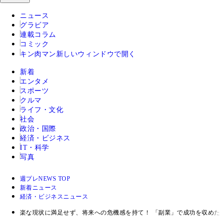
ニュース
グラビア
連載コラム
コミック
キン肉マン
新しいウィンドウで開く
新着
エンタメ
スポーツ
クルマ
ライフ・文化
社会
政治・国際
経済・ビジネス
IT・科学
写真
週プレNEWS TOP
新着ニュース
経済・ビジネスニュース
楽な現状に満足せず、将来への危機感を持て！ 「副業」で成功を収めた