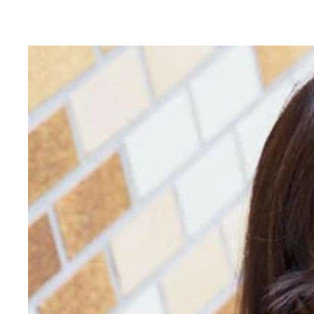
配信される動画もまったくの別物となっているが、
２８歳でバイトダンスを設立した創業者の張一鳴さ
一般的な方法では日本国内のｉＯＳやＡｎｄｒｏｉｄ端末
最近は日本人のインフルエンサーも登場
ＴｉｋＴｏｋと同じく老若男女がキラキラ路線で歌
ッキングや、ご当地の方言でヒット曲を歌ったりと