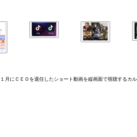
１月にＣＥＯを退任したショート動画を縦画面で視聴するカル