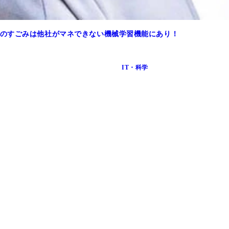
ションアプリ、今日头条。日本を含む海外ではＴｏｐ Ｂｕｚ
のすごみは他社がマネできない機械学習機能にあり！
抖音はダウンロードできず、グローバルはすべてＴｉｋＴｏｋ
IT・科学