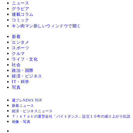
ニュース
グラビア
連載コラム
コミック
キン肉マン
新しいウィンドウで開く
新着
エンタメ
スポーツ
クルマ
ライフ・文化
社会
政治・国際
経済・ビジネス
IT・科学
写真
週プレNEWS TOP
新着ニュース
経済・ビジネスニュース
ＴｉｋＴｏｋの運営会社「バイトダンス」設立１０年の成り上がり伝説
画像・写真