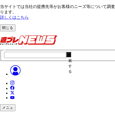
当サイトでは当社の提携先等がお客様のニーズ等について調査・
ります。
詳しくはこちら
閉じる
検
索
す
る
メニュ