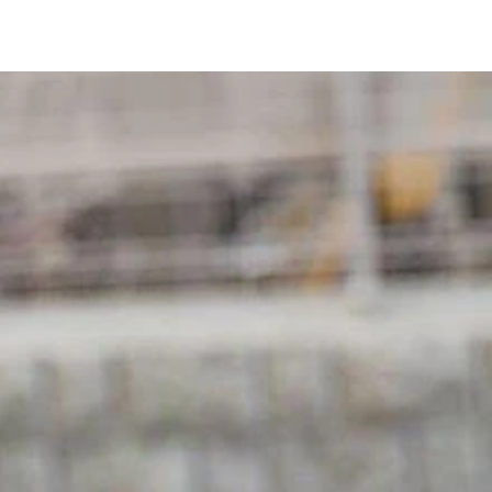
ら【https://www.douyin.com/】から視聴可能
らショート動画を始めたアプリ、快手は地方農民によるワイル
の二番手として君臨している