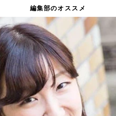
編集部のオススメ
ＴｉｋＴｏｋと抖音は同じアイコンを使用
ん。昨年１１月にＣＥＯを退任した
で抖音のアプリをインストールすることはできないが、ＰＣのブラウザな
い踊る動画がバズる抖音。一方、抖音よりも先の２０１１年か
独自のドロくささ路線が大人気。中国ではショート動画アプリ