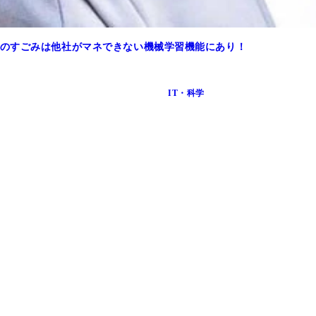
ションアプリ、今日头条。日本を含む海外ではＴｏｐ Ｂｕｚ
のすごみは他社がマネできない機械学習機能にあり！
抖音はダウンロードできず、グローバルはすべてＴｉｋＴｏｋ
IT・科学