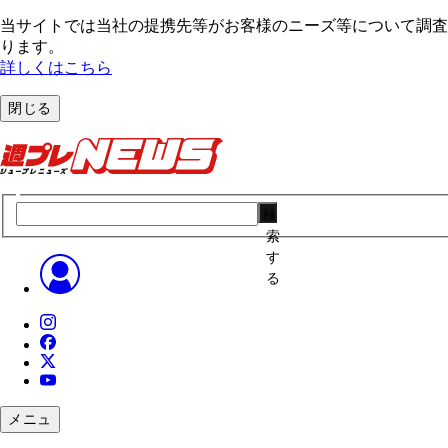
当サイトでは当社の提携先等がお客様のニーズ等について調査・
ります。
詳しくはこちら
閉じる
検
索
す
る
メニュ