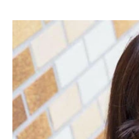
配信される動画もまったくの別物となっているが、
２８歳でバイトダンスを設立した創業者の張一鳴さ
一般的な方法では日本国内のｉＯＳやＡｎｄｒｏｉｄ端末
最近は日本人のインフルエンサーも登場
ＴｉｋＴｏｋと同じく老若男女がキラキラ路線で歌
ッキングや、ご当地の方言でヒット曲を歌ったりと