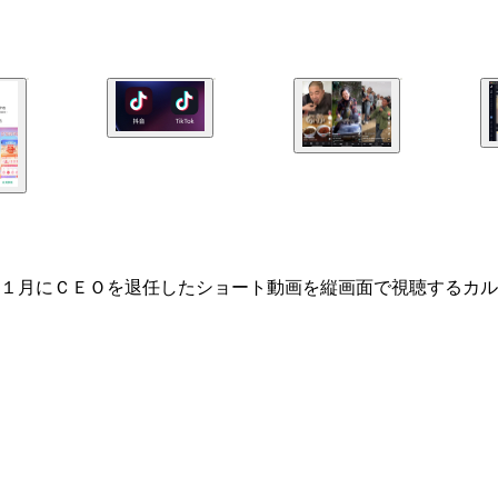
１月にＣＥＯを退任したショート動画を縦画面で視聴するカル