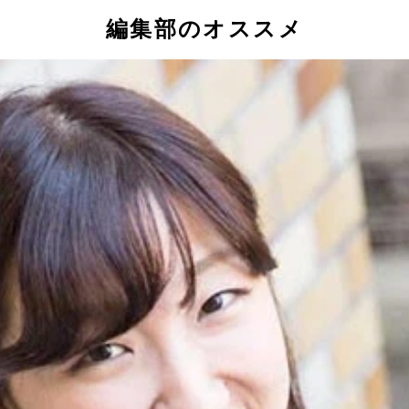
編集部のオススメ
ＴｉｋＴｏｋと抖音は同じアイコンを使用
ん。昨年１１月にＣＥＯを退任した
で抖音のアプリをインストールすることはできないが、ＰＣのブラウザな
い踊る動画がバズる抖音。一方、抖音よりも先の２０１１年か
独自のドロくささ路線が大人気。中国ではショート動画アプリ