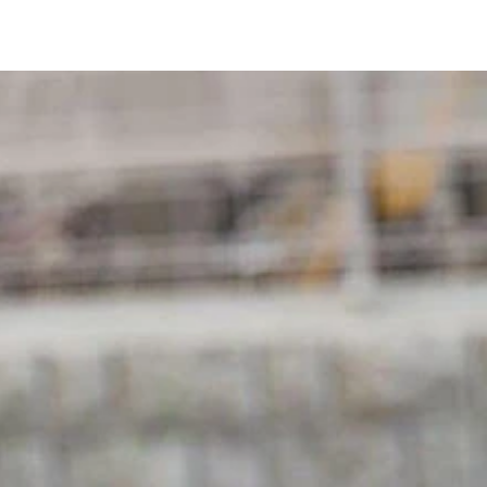
ら【https://www.douyin.com/】から視聴可能
らショート動画を始めたアプリ、快手は地方農民によるワイル
の二番手として君臨している