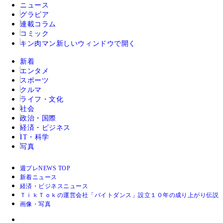
ニュース
グラビア
連載コラム
コミック
キン肉マン
新しいウィンドウで開く
新着
エンタメ
スポーツ
クルマ
ライフ・文化
社会
政治・国際
経済・ビジネス
IT・科学
写真
週プレNEWS TOP
新着ニュース
経済・ビジネスニュース
ＴｉｋＴｏｋの運営会社「バイトダンス」設立１０年の成り上がり伝説
画像・写真