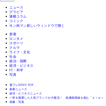
ニュース
グラビア
連載コラム
コミック
キン肉マン
新しいウィンドウで開く
新着
エンタメ
スポーツ
クルマ
ライフ・文化
社会
政治・国際
経済・ビジネス
IT・科学
写真
週プレNEWS TOP
新着ニュース
経済・ビジネスニュース
一世を風靡した人気ブランドが大復活！ 低価格路線を進む「ａｉｗａ
画像・写真