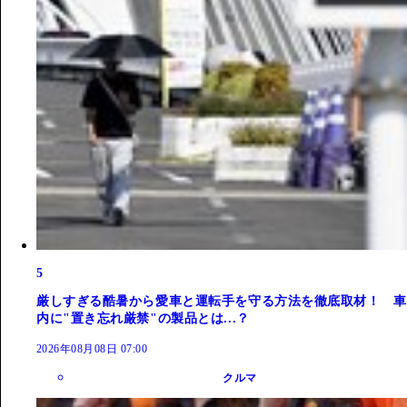
5
厳しすぎる酷暑から愛車と運転手を守る方法を徹底取材！ 車
内に"置き忘れ厳禁"の製品とは...？
2026年08月08日 07:00
クルマ