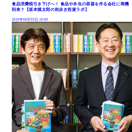
食品消費税引き下げへ！ 食品や弁当の容器を作る会社に商機
到来？【坂本慎太郎の街歩き投資ラボ】
2026年08月03日 18:00