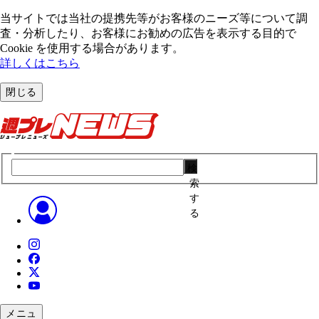
当サイトでは当社の提携先等がお客様のニーズ等について調
査・分析したり、お客様にお勧めの広告を表⽰する⽬的で
Cookie を使⽤する場合があります。
詳しくはこちら
閉じる
検
索
す
る
メニュ