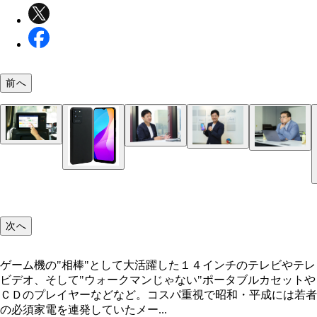
前へ
ＪＡ２－ＴＢＷ１００１ ４万９８００円 着脱式
主力はアンダー２万円！ 現代の必須家電を豊富に
ーボードを搭載する１０.５インチ画面の２ｉｎ１
ットＰＣ。他社でこの価格帯だとＯＳはＡｎｄｒｏ
搭載になることが多いが、本機はＷｉｎｄｏｗｓ 
「中国企業は喉から手が出るほど日本ブランドを欲
ＪＥＮＥＳＩＳ代表取締役社長・ＣＥＯの藤岡淳一
１ Ｐｒｏを採用。ビジネスで大活用できるモデル
っている」と語る藤岡社長。そのひとつであるａｉ
ＪＥＮＥＳＩＳ社を創業から知るジャーナリストの
ブランドを手にし、今後のコスパ重視の魅力的な商
ＪＡ２－ＴＢＡ１００２ １万９８００円 こちら
ＪＡ２－ＴＢＡ０８０１ １万６８００円 横向き
康太氏
１０.３インチのタブレット「ＪＡ２－ＴＢＡ１０
開に期待です！
０.１インチのモデル。このサイズ感の端末は横向
画、縦向きで写真集や雑誌など、電子書籍の閲覧に
次へ
（３万９８００円）。このほかスマホやタブレット
てマンガを見開きで読むのにオススメ。本体重量約
な８インチ画面のタブレット。ｍｉｃｒｏＳＤスロ
万円台からラインナップされる
０ｇで長時間の閲覧でも快適です。もちろんｍｉｃ
を搭載しているので、動画や写真集などガッツリと
ゲーム機の"相棒"として大活躍した１４インチのテレビやテレ
ＳＤスロットも搭載です！
して楽しめるのも魅力です！
ビデオ、そして"ウォークマンじゃない"ポータブルカセットや
８月２４日に行なわれたａｉｗａの新製品発表会で
ＣＤのプレイヤーなどなど。コスパ重視で昭和・平成には若者
スマホ、タブレット、スマートウォッチなど、近年
ＪＡ２－ＳＭＰ０６０１ １万６８００円 ３Ｄゲ
の必須家電を連発していたメー...
番家電がまさかの２万円以下がメインの価格設定で