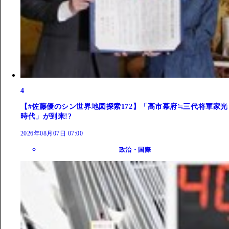
4
【#佐藤優のシン世界地図探索172】「高市幕府≒三代将軍家光
時代」が到来!?
2026年08月07日 07:00
政治・国際