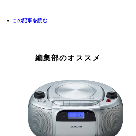
はやりません！ 通話、ＬＩＮＥ、ブラウザ検索で
した。１.８インチ液晶のスマートウォッチ「ＪＡ
ですっ！！という割り切り用途なら、ぜんぜん活用
ＭＷ０００１」（５８００円）
るスペックの大画面スマホ。ｍｉｃｒｏＳＤ、ＳＩ
この記事を読む
２枚同時に利用できるデュアルＳＩＭにも対応
編集部のオススメ
ＪＥＮＥＳＩＳ社はこれまでに世界的に大ヒット中
ケトーク、タクシー専用のタブレット、そして大手
店の注文用端末などを開発。生活に密着した製品の
を得意とするメーカーだ