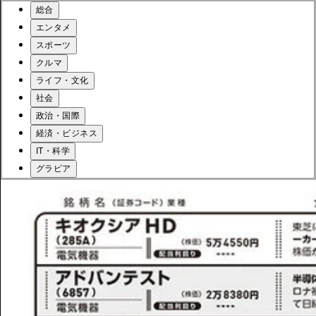
総合
エンタメ
スポーツ
クルマ
ライフ・文化
社会
政治・国際
経済・ビジネス
IT・科学
グラビア