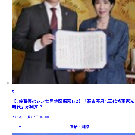
5
【#佐藤優のシン世界地図探索172】「高市幕府≒三代将軍家光
時代」が到来!?
2026年08月07日 07:00
政治・国際