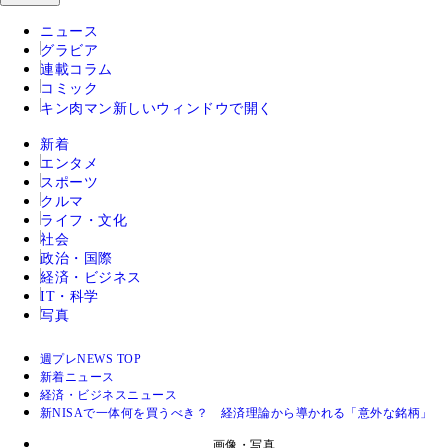
ニュース
グラビア
連載コラム
コミック
キン肉マン
新しいウィンドウで開く
新着
エンタメ
スポーツ
クルマ
ライフ・文化
社会
政治・国際
経済・ビジネス
IT・科学
写真
週プレNEWS TOP
新着ニュース
経済・ビジネスニュース
新NISAで一体何を買うべき？ 経済理論から導かれる「意外な銘柄」
画像・写真