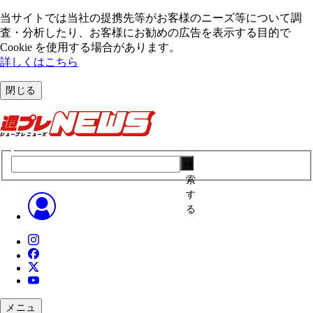
当サイトでは当社の提携先等がお客様のニーズ等について調
査・分析したり、お客様にお勧めの広告を表⽰する⽬的で
Cookie を使⽤する場合があります。
詳しくはこちら
閉じる
検
索
す
る
メニュ