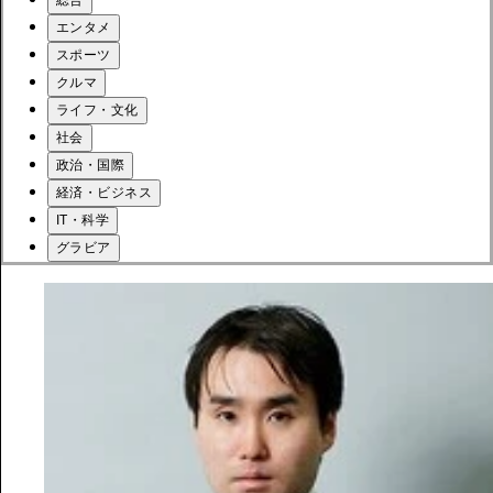
総合
エンタメ
スポーツ
クルマ
ライフ・文化
社会
政治・国際
経済・ビジネス
IT・科学
グラビア