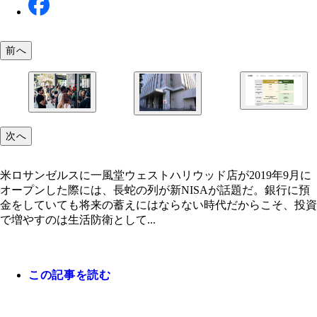
前へ
非課税保有期間が無制限となり保有限度額も増額さ
米ロサンゼルスに一風堂ウェストハリウッド店が201
など、恩恵がより受けやすくなった新NISA。しか
月にオープンした際には、長蛇の列が
なのは結局、何に投資するかである
新NISAの狙いとして「人生 100 年時代にふさわし
次へ
の安定的な資産形成」を掲げる金融庁。「公的年金
をアテにするな」と言うメッセージにも聞こえるが
米ロサンゼルスに一風堂ウェストハリウッド店が2019年9月に
オープンした際には、長蛇の列が新NISAが話題だ。銀行に預
金をしていても将来の蓄えにはならない時代だからこそ、投資
で増やすのは生活防衛として...
この記事を読む