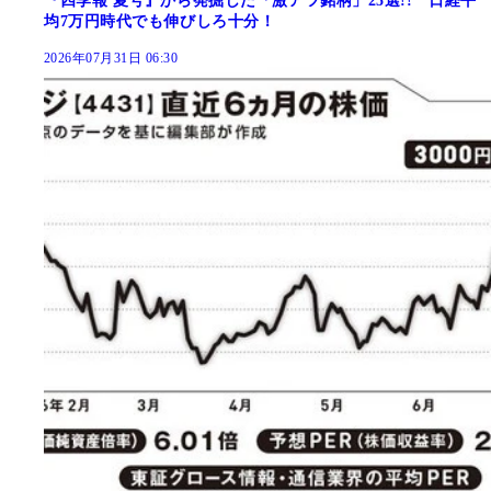
『四季報 夏号』から発掘した「激アツ銘柄」25選!! 日経平
均7万円時代でも伸びしろ十分！
2026年07月31日 06:30