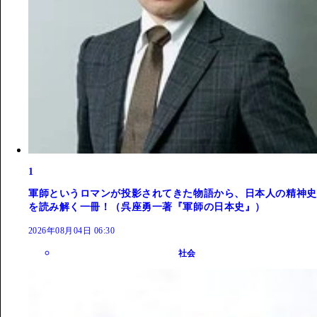
1
軍師というロマンが投影されてきた物語から、日本人の精神史
を読み解く一冊！（呉座勇一著『軍師の日本史』）
2026年08月04日 06:30
社会