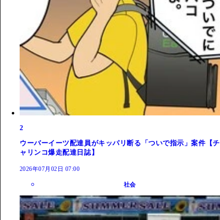
2
ウーバーイーツ配達員がキッパリ断る「ついで指示」案件【チ
ャリンコ爆走配達日誌】
2026年07月02日 07:00
社会