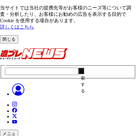
当サイトでは当社の提携先等がお客様のニーズ等について調
査・分析したり、お客様にお勧めの広告を表⽰する⽬的で
Cookie を使⽤する場合があります。
詳しくはこちら
閉じる
検
索
す
る
メニュ