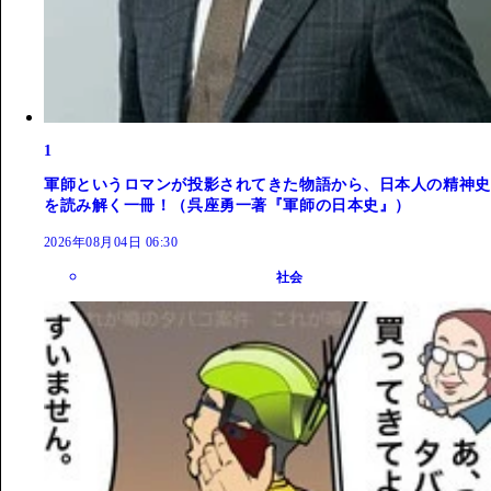
1
軍師というロマンが投影されてきた物語から、日本人の精神史
を読み解く一冊！（呉座勇一著『軍師の日本史』）
2026年08月04日 06:30
社会