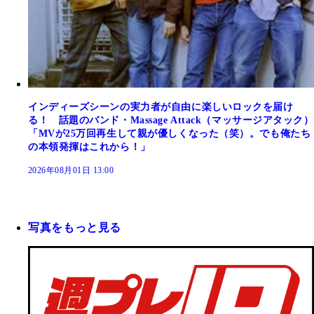
インディーズシーンの実力者が自由に楽しいロックを届け
る！ 話題のバンド・Massage Attack（マッサージアタック）
「MVが25万回再生して親が優しくなった（笑）。でも俺たち
の本領発揮はこれから！」
2026年08月01日 13:00
写真をもっと見る