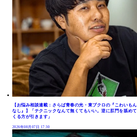
【お悩み相談連載：さらば青春の光・東ブクロの『こわいもん
なし』】「テクニックなんて無くてもいい。逆に肛門を舐めて
くる方が引きます」
2026年08月07日 17:30