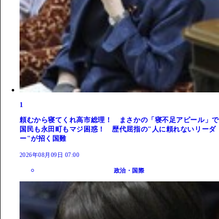
1
頼むから寝てくれ高市総理！ まさかの「寝不足アピール」で
国民も永田町もマジ困惑！ 歴代屈指の"人に頼れないリーダ
ー"が招く国難
2026年08月09日 07:00
政治・国際