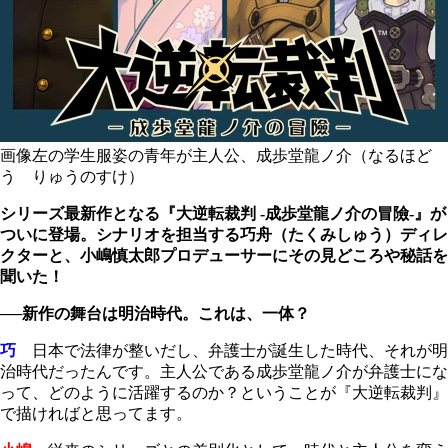
画像左の学生服姿の青年が主人公、成歩堂龍ノ介（なるほど
う りゅうのすけ）
シリーズ最新作となる『大逆転裁判 -成歩堂龍ノ介の冒險-』が
ついに登場。シナリオを担当する巧舟（たくみしゅう）ディレ
クターと、小嶋慎太郎プロデューサーにその見どころや秘話を
聞いた！
──
新作の舞台は明治時代。これは、一体？
巧
日本で法律が整いだし、弁護士が誕生した時代、それが明
治時代だったんです。主人公である成歩堂龍ノ介が弁護士にな
って、どのように活躍するのか？ということが『大逆転裁判』
で描ければと思ってます。