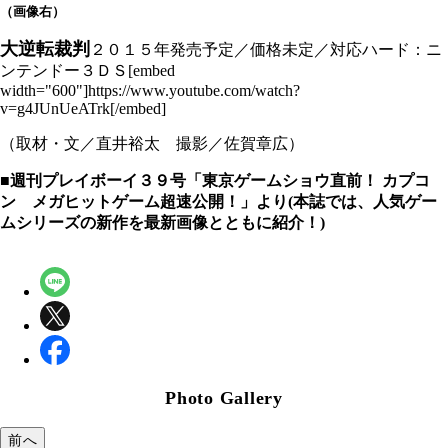
（画像右）
大逆転裁判
２０１５年発売予定／価格未定／対応ハード：ニ
ンテンドー３ＤＳ[embed
width="600"]https://www.youtube.com/watch?
v=g4JUnUeATrk[/embed]
（取材・文／直井裕太 撮影／佐賀章広）
■週刊プレイボーイ３９号「東京ゲームショウ直前！ カプコ
ン メガヒットゲーム超速公開！」より(本誌では、人気ゲー
ムシリーズの新作を最新画像とともに紹介！)
Photo Gallery
前へ