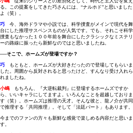
小嶋
従来のシリーズとの差別化として、時代と主人公を変え
る。この提案をしてきた巧さんには、“ナルホド”と思いました
よ（笑）。
巧
今、海外ドラマや小説では、科学捜査がメインで現代を舞
台にした推理サスペンスものが人気です。でも、それこそ科学
捜査もなかった１００年前を舞台にしたクラシックなミステリ
ーの路線に振ったら新鮮なのではと思いましたね。
──そこで、ホームズが登場ですか？
巧
もともと、ホームズが大好きだったので登場してもらいま
した。周囲から反対されると思ったけど、すんなり受け入れら
れましたね。
小嶋
もちろん、『大逆転裁判』に登場するホームズですか
ら、いいキャラにしてますよ。いろんなことを超越しておりま
す（笑）。ホームズは推理の天才。そんな彼と、龍ノ介が共同
で推理する「共同推理」。そして「法廷パート」もあります。
今までのファンの方々も新鮮な感覚で楽しめる内容だと思いま
す。