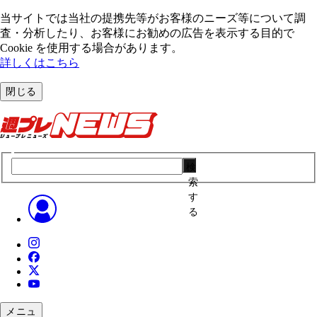
当サイトでは当社の提携先等がお客様のニーズ等について調
査・分析したり、お客様にお勧めの広告を表⽰する⽬的で
Cookie を使⽤する場合があります。
詳しくはこちら
閉じる
検
索
す
る
メニュ