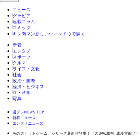
ニュース
グラビア
連載コラム
コミック
キン肉マン
新しいウィンドウで開く
新着
エンタメ
スポーツ
クルマ
ライフ・文化
社会
政治・国際
経済・ビジネス
IT・科学
写真
週プレNEWS TOP
新着ニュース
エンタメニュース
あの大ヒットゲーム、シリーズ最新作登場！『大逆転裁判 -成歩堂龍ノ