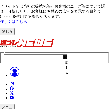
当サイトでは当社の提携先等がお客様のニーズ等について調
査・分析したり、お客様にお勧めの広告を表⽰する⽬的で
Cookie を使⽤する場合があります。
詳しくはこちら
閉じる
検
索
す
る
メニュ