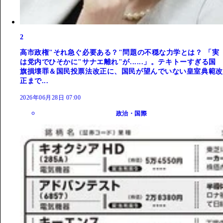
2
高市政権"それ急ぐ必要ある？"問題の不穏な力学とは？ 「実
は党内でひそかに"サナエ離れ"が......」。テキトーすぎる国
旗損壊罪＆国民投票法改正に、国民が望んでいない皇室典範改
正まで...
2026年06月28日 07:00
政治・国際