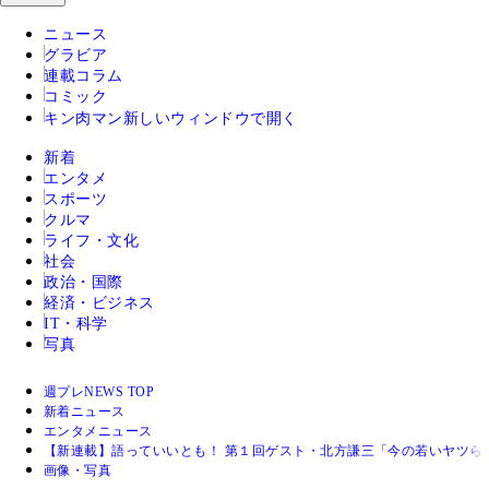
ニュース
グラビア
連載コラム
コミック
キン肉マン
新しいウィンドウで開く
新着
エンタメ
スポーツ
クルマ
ライフ・文化
社会
政治・国際
経済・ビジネス
IT・科学
写真
週プレNEWS TOP
新着ニュース
エンタメニュース
【新連載】語っていいとも！ 第１回ゲスト・北方謙三「今の若いヤツら
画像・写真