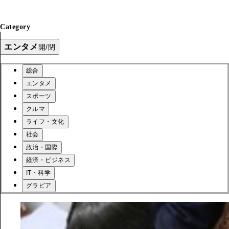
Category
エンタメ
開/閉
総合
エンタメ
スポーツ
クルマ
ライフ・文化
社会
政治・国際
経済・ビジネス
IT・科学
グラビア