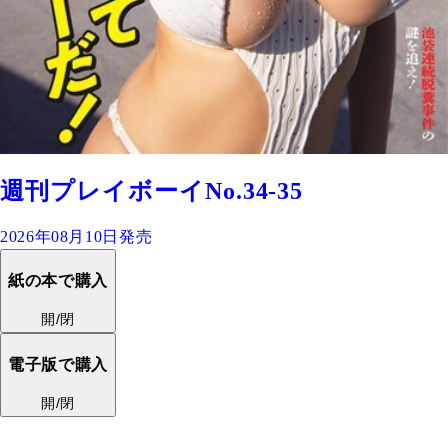
週刊プレイボーイNo.34-35
2026年08月10日発売
紙の本で購入
開/閉
電子版で購入
開/閉