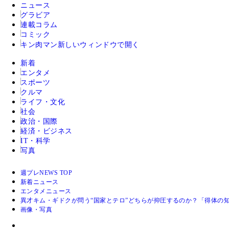
ニュース
グラビア
連載コラム
コミック
キン肉マン
新しいウィンドウで開く
新着
エンタメ
スポーツ
クルマ
ライフ・文化
社会
政治・国際
経済・ビジネス
IT・科学
写真
週プレNEWS TOP
新着ニュース
エンタメニュース
異才キム・ギドクが問う“国家とテロ”どちらが抑圧するのか？「得体の
画像・写真