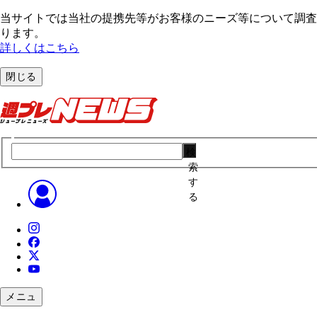
当サイトでは当社の提携先等がお客様のニーズ等について調査・
ります。
詳しくはこちら
閉じる
検
索
す
る
メニュ