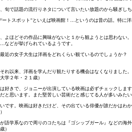
、旬で話題の流行りネタについて言いたい放題のから騒ぎしち
デートスポット”といえば映画館！…というのは昔の話。特に
、よほどその作品に興味がないと１から観ようとは思わない。
…などが挙げられているようです。
最近の女子大生は洋画をどれくらい観ているのでしょうか？ 
それ以来、洋画を学んだり観たりする機会はなくなりました。
大学２年・２１歳）
は好きで、ジョニーが出演している映画は必ずチェックします
だと思います。また堅苦しい芸術だと感じてる人が多いみたい
いです。映画は好きだけど、その出ている俳優が誰だかはわか
）
が語学系なので周りのコたちは『ゴシップガール』などの海外
歳）