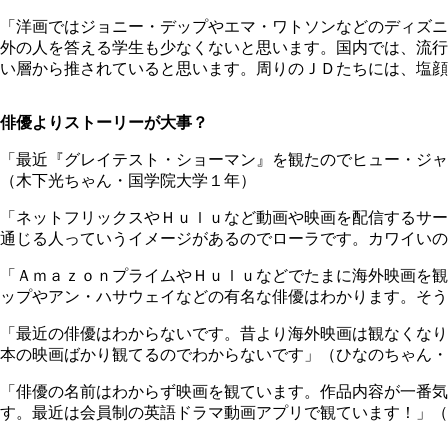
「洋画ではジョニー・デップやエマ・ワトソンなどのディズニ
外の人を答える学生も少なくないと思います。国内では、流行
い層から推されていると思います。周りのＪＤたちには、塩顔
俳優よりストーリーが大事？
「最近『グレイテスト・ショーマン』を観たのでヒュー・ジャ
（木下光ちゃん・国学院大学１年）
「ネットフリックスやＨｕｌｕなど動画や映画を配信するサー
通じる人っていうイメージがあるのでローラです。カワイいの
「ＡｍａｚｏｎプライムやＨｕｌｕなどでたまに海外映画を観
ップやアン・ハサウェイなどの有名な俳優はわかります。そう
「最近の俳優はわからないです。昔より海外映画は観なくなり
本の映画ばかり観てるのでわからないです」（ひなのちゃん・
「俳優の名前はわからず映画を観ています。作品内容が一番気
す。最近は会員制の英語ドラマ動画アプリで観ています！」（