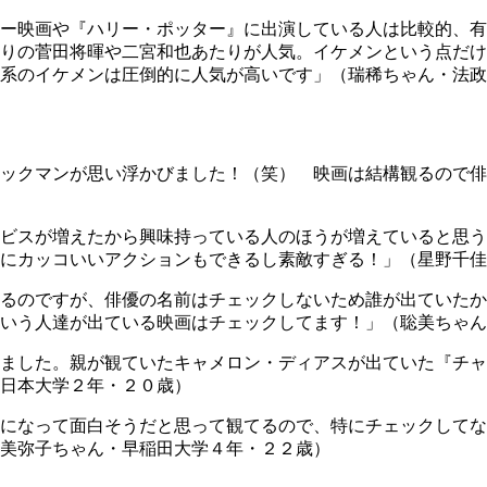
ー映画や『ハリー・ポッター』に出演している人は比較的、有
りの菅田将暉や二宮和也あたりが人気。イケメンという点だけ
系のイケメンは圧倒的に人気が高いです」（瑞稀ちゃん・法政
ックマンが思い浮かびました！（笑） 映画は結構観るので俳
ビスが増えたから興味持っている人のほうが増えていると思う
にカッコいいアクションもできるし素敵すぎる！」（星野千佳
るのですが、俳優の名前はチェックしないため誰が出ていたか
いう人達が出ている映画はチェックしてます！」（聡美ちゃん
ました。親が観ていたキャメロン・ディアスが出ていた『チャ
日本大学２年・２０歳）
になって面白そうだと思って観てるので、特にチェックしてな
美弥子ちゃん・早稲田大学４年・２２歳）