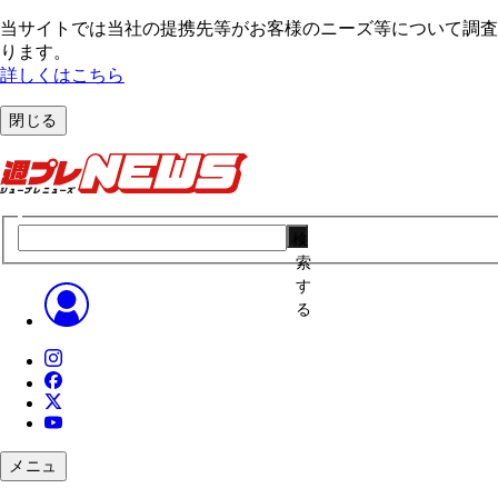
当サイトでは当社の提携先等がお客様のニーズ等について調査・
ります。
詳しくはこちら
閉じる
検
索
す
る
メニュ