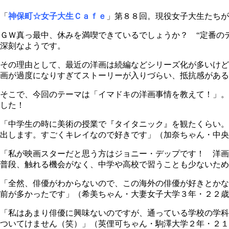
「
神保町☆女子大生Ｃａｆｅ
」第８８回。現役女子大生たちが
ＧＷ真っ最中、休みを満喫できているでしょうか？ “定番の
深刻なようです。
その理由として、最近の洋画は続編などシリーズ化が多いけど
画が過度になりすぎてストーリーが入りづらい、抵抗感がある
そこで、今回のテーマは「イマドキの洋画事情を教えて！」。
した！
「中学生の時に美術の授業で『タイタニック』を観たくらい。
出します。すごくキレイなので好きです」（加奈ちゃん・中央
「私が映画スターだと思う方はジョニー・デップです！ 洋画
普段、触れる機会がなく、中学や高校で習うことも少ないため
「全然、俳優がわからないので、この海外の俳優が好きとかな
前が多かったです」（希美ちゃん・大妻女子大学３年・２２歳
「私はあまり俳優に興味ないのですが、通っている学校の学科
ついてけません（笑）」（英俚可ちゃん・駒澤大学２年・２１