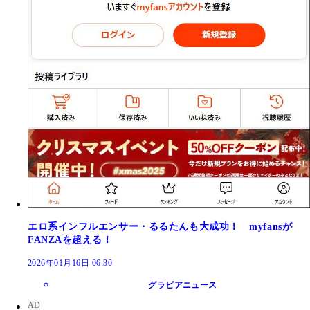
エロ系インフルエンサー・るるたんも大成功！ myfansが
FANZAを超える！
2026年01月16日 06:30
グラビアニュース