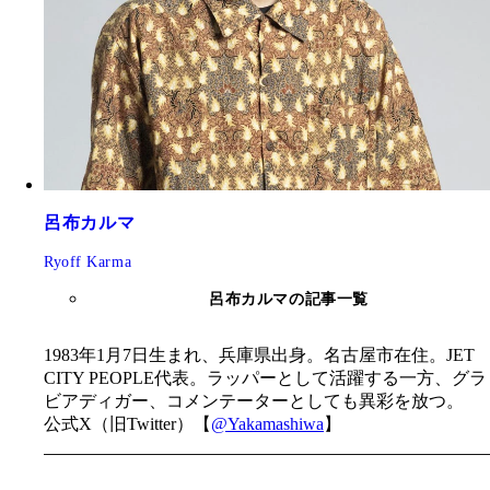
呂布カルマ
Ryoff Karma
呂布カルマの記事一覧
1983年1月7日生まれ、兵庫県出身。名古屋市在住。JET
CITY PEOPLE代表。ラッパーとして活躍する一方、グラ
ビアディガー、コメンテーターとしても異彩を放つ。
公式X（旧Twitter）【
@Yakamashiwa
】