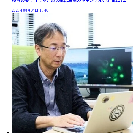
裕も必要！【じゃいの人生は最高のギャンブルだ】第221回
2026年08月04日 11:40