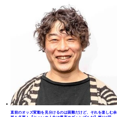
直前のオッズ変動を見分けるのは困難だけど、それを楽しむ余