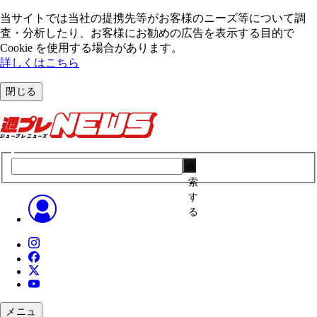
当サイトでは当社の提携先等がお客様のニーズ等について調
査・分析したり、お客様にお勧めの広告を表⽰する⽬的で
Cookie を使⽤する場合があります。
詳しくはこちら
閉じる
検
索
す
る
メニュ