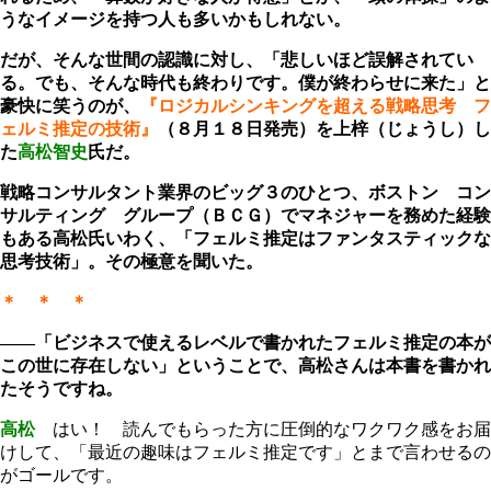
うなイメージを持つ人も多いかもしれない。
だが、そんな世間の認識に対し、「悲しいほど誤解されてい
る。でも、そんな時代も終わりです。僕が終わらせに来た」と
豪快に笑うのが、
『ロジカルシンキングを超える戦略思考 フ
ェルミ推定の技術』
（８月１８日発売）を上梓（じょうし）し
た
高松智史
氏だ。
戦略コンサルタント業界のビッグ３のひとつ、ボストン コン
サルティング グループ（ＢＣＧ）でマネジャーを務めた経験
もある高松氏いわく、「フェルミ推定はファンタスティックな
思考技術」。その極意を聞いた。
＊ ＊ ＊
――「ビジネスで使えるレベルで書かれたフェルミ推定の本が
この世に存在しない」ということで、高松さんは本書を書かれ
たそうですね。
高松
はい！ 読んでもらった方に圧倒的なワクワク感をお届
けして、「最近の趣味はフェルミ推定です」とまで言わせるの
がゴールです。