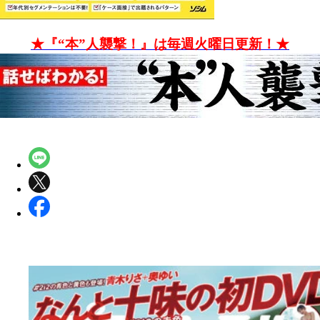
★『“本”人襲撃！』は毎週火曜日更新！★