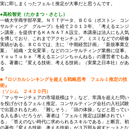
実に即しまくったフェルミ推定が大事だと思うんです。
●高松智史（たかまつ・さとし）
一橋大学商学部卒業。ＮＴＴデータ、ＢＣＧ（ボストン コン
サルティング グループ）を経て２０１３年、「考えるエンジ
ン講座」を提供するＫＡＮＡＴＡ設立。本講座は法人にも人気
を博しており、これまでアクセンチュア、ミスミなどでの研修
実績がある。ＢＣＧでは、主に「中期経営計画」「新規事業立
案」「組織・文化変革」などのコンサルティング業務に従事。
ＹｏｕＴｕｂｅ『考えるエンジンちゃんねる』の運営者でもあ
る。著書に『変える技術、考える技術』（実業之日本社）があ
る
■『ロジカルシンキングを超える戦略思考 フェルミ推定の技
術』
（ソシム ２４２０円）
「マッサージチェアの市場規模は？」など、常識を超えた問い
を投げかけるフェルミ推定。コンサルティング会社の入社試験
で出題されるため、「難しそう」「頭の体操」などと思ってい
る人も多いだろうが、著者は「フェルミ推定は誤解されてい
る」「答えのない時代に求められるスキルである」と断言。初
の著作『変える技術、考える技術』が３万部を超すヒットとな