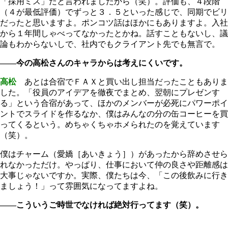
「採用ミス」だと言われましたから（笑）。評価も、４段階
（４が最低評価）でずっと３．５といった感じで、同期でビリ
だったと思いますよ。ポンコツ話はほかにもありますよ。入社
から１年間しゃべってなかったとかね。話すこともないし、議
論もわからないしで、社内でもクライアント先でも無言で。
――今の高松さんのキャラからは考えにくいです。
高松
あとは合宿でＦＡＸと買い出し担当だったこともありま
した。「役員のアイデアを徹夜でまとめ、翌朝にプレゼンす
る」という合宿があって、ほかのメンバーが必死にパワーポイ
ントでスライドを作るなか、僕はみんなの分の缶コーヒーを買
ってくるという。めちゃくちゃホメられたのを覚えています
（笑）。
僕はチャーム（愛嬌［あいきょう］）があったから辞めさせら
れなかっただけ。やっぱり、仕事において仲の良さや距離感は
大事じゃないですか。実際、僕たちは今、「この後飲みに行き
ましょう！」って雰囲気になってますよね。
――こういうご時世でなければ絶対行ってます（笑）。