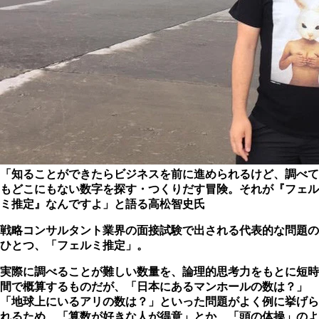
「知ることができたらビジネスを前に進められるけど、調べて
もどこにもない数字を探す・つくりだす冒険。それが『フェル
ミ推定』なんですよ」と語る高松智史氏
戦略コンサルタント業界の面接試験で出される代表的な問題の
ひとつ、「フェルミ推定」。
実際に調べることが難しい数量を、論理的思考力をもとに短時
間で概算するものだが、「日本にあるマンホールの数は？」
「地球上にいるアリの数は？」といった問題がよく例に挙げら
れるため、「算数が好きな人が得意」とか、「頭の体操」のよ