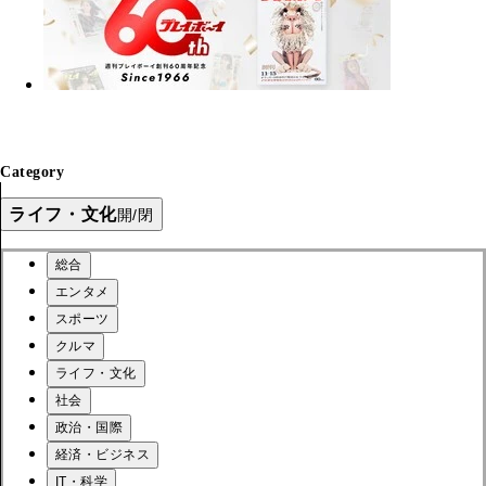
Category
ライフ・文化
開/閉
総合
エンタメ
スポーツ
クルマ
ライフ・文化
社会
政治・国際
経済・ビジネス
IT・科学