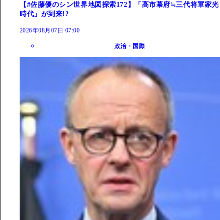
【#佐藤優のシン世界地図探索172】「高市幕府≒三代将軍家光
時代」が到来!?
2026年08月07日 07:00
政治・国際