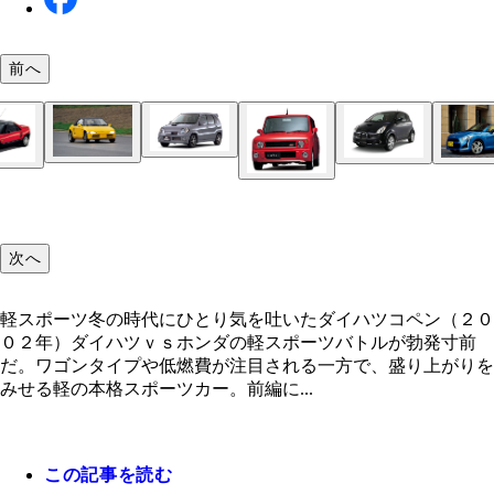
前へ
９１年 スズキ カプチーノ
９３年 スバル ヴィヴィオ Ｔ－ｔｏｐ
０２年 スズキ Ｋｅｉワークス
９１年 ホンダ ビート
０５年 スバル Ｒ１
０２年 ダイハツ コペン
１４年 ダイハツ コペン ローブ
９２年 マツダ オートザム ＡＺ－１
９３年 スズキ キャラ
９０年 ダイハツ ミラＴＲ－ＸＸ アバンツァー
９０年 ダイハツ リーザスパイダー
９２年 スバル ヴィヴィオ ＲＸ－Ｒ ４ＷＤ
次へ
１５年（予定） ホンダ Ｓ６６０
０３年 スズキ アルトラパンＳＳ
軽スポーツ冬の時代にひとり気を吐いたダイハツコペン（２０
０２年）ダイハツｖｓホンダの軽スポーツバトルが勃発寸前
だ。ワゴンタイプや低燃費が注目される一方で、盛り上がりを
みせる軽の本格スポーツカー。前編に...
この記事を読む