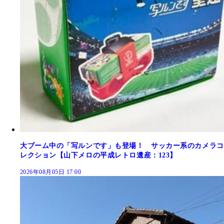
大ブーム中の「写ルンです」も登場！ サッカー系のカメラコ
レクション【山下メロの平成レトロ遺産：123】
2026年08月05日 17:00