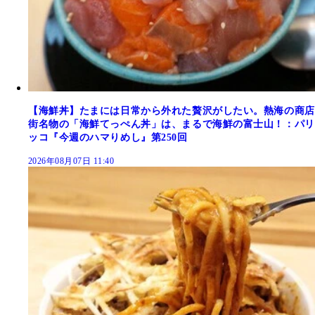
【海鮮丼】たまには日常から外れた贅沢がしたい。熱海の商店
街名物の「海鮮てっぺん丼」は、まるで海鮮の富士山！：パリ
ッコ『今週のハマりめし』第250回
2026年08月07日 11:40