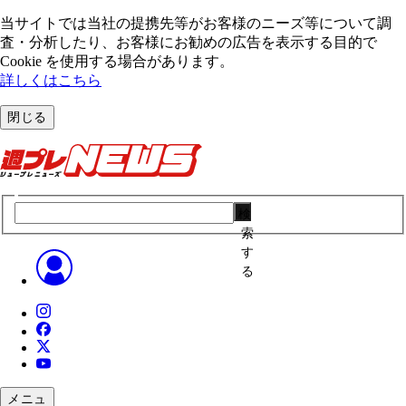
当サイトでは当社の提携先等がお客様のニーズ等について調
査・分析したり、お客様にお勧めの広告を表⽰する⽬的で
Cookie を使⽤する場合があります。
詳しくはこちら
閉じる
検
索
す
る
メニュ