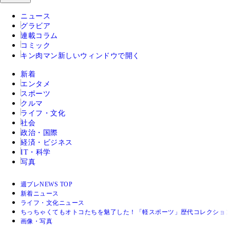
ニュース
グラビア
連載コラム
コミック
キン肉マン
新しいウィンドウで開く
新着
エンタメ
スポーツ
クルマ
ライフ・文化
社会
政治・国際
経済・ビジネス
IT・科学
写真
週プレNEWS TOP
新着ニュース
ライフ・文化ニュース
ちっちゃくてもオトコたちを魅了した！「軽スポーツ」歴代コレクショ
画像・写真