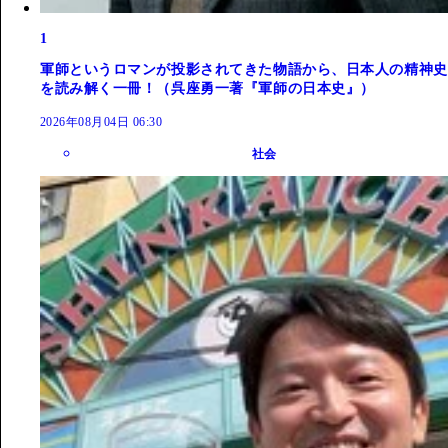
1
軍師というロマンが投影されてきた物語から、日本人の精神史
を読み解く一冊！（呉座勇一著『軍師の日本史』）
2026年08月04日 06:30
社会