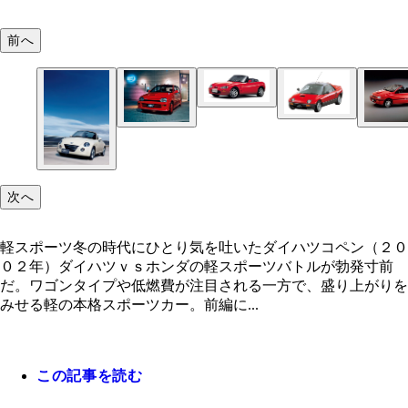
前へ
９１年 スズキ カプチーノ
９３年 スバル ヴィヴィオ Ｔ－ｔｏｐ
０２年 スズキ Ｋｅｉワークス
９１年 ホンダ ビート
０５年 スバル Ｒ１
０２年 ダイハツ コペン
１４年 ダイハツ コペン ローブ
９２年 マツダ オートザム ＡＺ－１
９３年 スズキ キャラ
９０年 ダイハツ ミラＴＲ－ＸＸ アバンツァー
９０年 ダイハツ リーザスパイダー
９２年 スバル ヴィヴィオ ＲＸ－Ｒ ４ＷＤ
次へ
１５年（予定） ホンダ Ｓ６６０
０３年 スズキ アルトラパンＳＳ
軽スポーツ冬の時代にひとり気を吐いたダイハツコペン（２０
０２年）ダイハツｖｓホンダの軽スポーツバトルが勃発寸前
だ。ワゴンタイプや低燃費が注目される一方で、盛り上がりを
みせる軽の本格スポーツカー。前編に...
この記事を読む