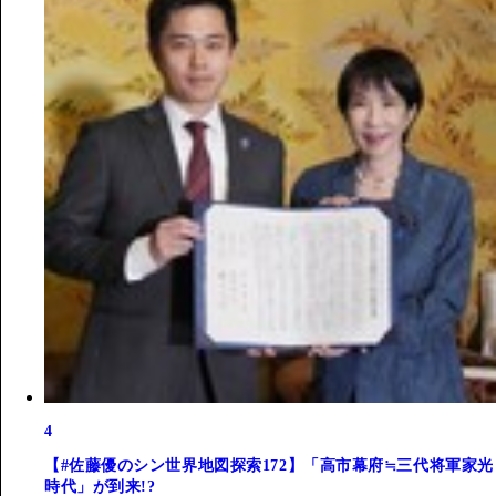
4
【#佐藤優のシン世界地図探索172】「高市幕府≒三代将軍家光
時代」が到来!?