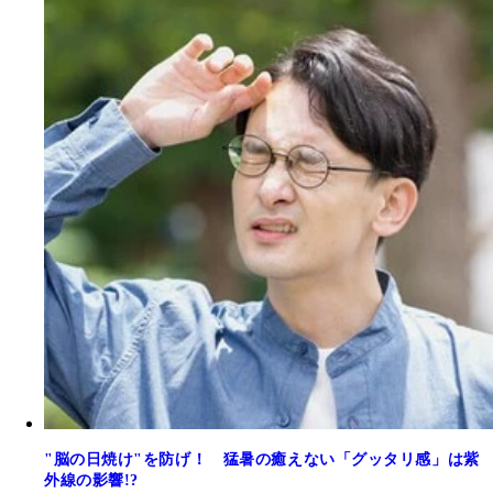
"脳の日焼け"を防げ！ 猛暑の癒えない「グッタリ感」は紫
外線の影響!?