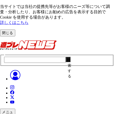
当サイトでは当社の提携先等がお客様のニーズ等について調
査・分析したり、お客様にお勧めの広告を表⽰する⽬的で
Cookie を使⽤する場合があります。
詳しくはこちら
閉じる
検
索
す
る
メニュ