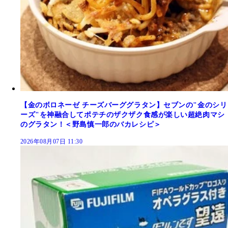
【金のボロネーゼ チーズバーググラタン】セブンの"金のシリ
ーズ"を神融合してポテチのザクザク食感が楽しい超絶肉マシ
のグラタン！＜野島慎一郎のバカレシピ＞
2026年08月07日 11:30