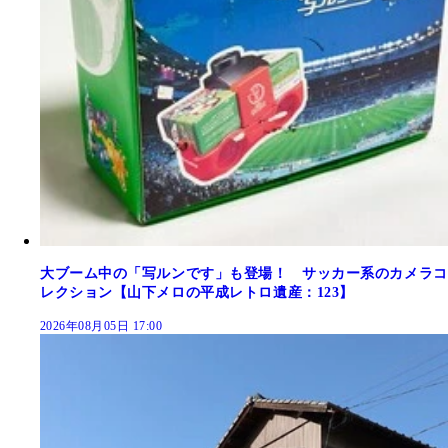
大ブーム中の「写ルンです」も登場！ サッカー系のカメラコ
レクション【山下メロの平成レトロ遺産：123】
2026年08月05日 17:00