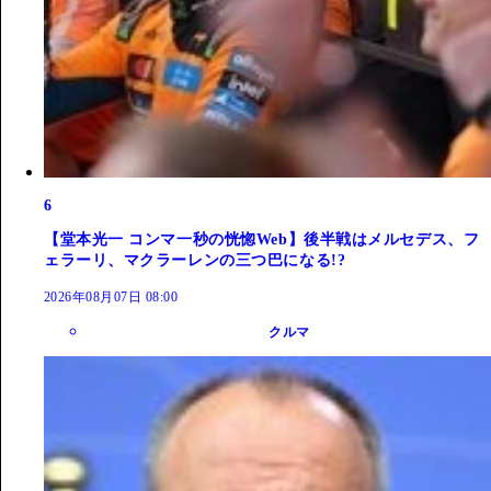
6
【堂本光一 コンマ一秒の恍惚Web】後半戦はメルセデス、フ
ェラーリ、マクラーレンの三つ巴になる!?
2026年08月07日 08:00
クルマ