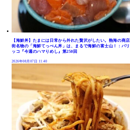
【海鮮丼】たまには日常から外れた贅沢がしたい。熱海の商店
街名物の「海鮮てっぺん丼」は、まるで海鮮の富士山！：パリ
ッコ『今週のハマりめし』第250回
2026年08月07日 11:40