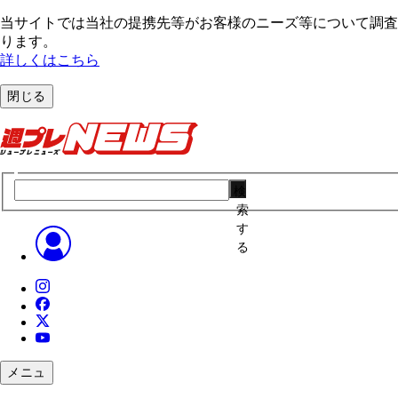
当サイトでは当社の提携先等がお客様のニーズ等について調査・
ります。
詳しくはこちら
閉じる
検
索
す
る
メニュ