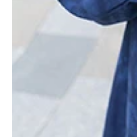
今日は、ｍｏｃａ*とおさんぽデート。さ、おさん