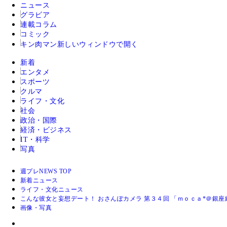
ニュース
グラビア
連載コラム
コミック
キン肉マン
新しいウィンドウで開く
新着
エンタメ
スポーツ
クルマ
ライフ・文化
社会
政治・国際
経済・ビジネス
IT・科学
写真
週プレNEWS TOP
新着ニュース
ライフ・文化ニュース
こんな彼女と妄想デート！ おさんぽカメラ 第３４回 「ｍｏｃａ*＠銀座
画像・写真