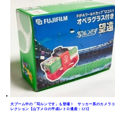
大ブーム中の「写ルンです」も登場！ サッカー系のカメラコ
レクション【山下メロの平成レトロ遺産：123】