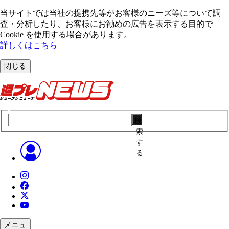
当サイトでは当社の提携先等がお客様のニーズ等について調
査・分析したり、お客様にお勧めの広告を表⽰する⽬的で
Cookie を使⽤する場合があります。
詳しくはこちら
閉じる
検
索
す
る
メニュ