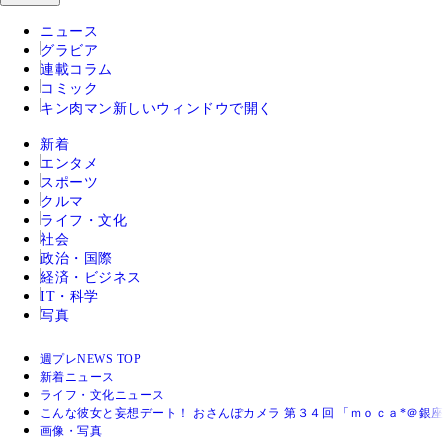
ニュース
グラビア
連載コラム
コミック
キン肉マン
新しいウィンドウで開く
新着
エンタメ
スポーツ
クルマ
ライフ・文化
社会
政治・国際
経済・ビジネス
IT・科学
写真
週プレNEWS TOP
新着ニュース
ライフ・文化ニュース
こんな彼女と妄想デート！ おさんぽカメラ 第３４回 「ｍｏｃａ*＠銀座
画像・写真