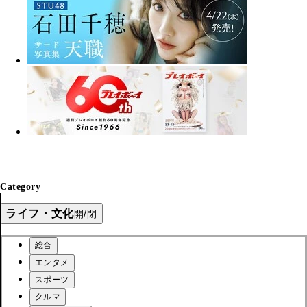
Category
ライフ・文化
開/閉
総合
エンタメ
スポーツ
クルマ