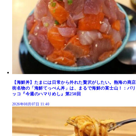
【海鮮丼】たまには日常から外れた贅沢がしたい。熱海の商店
街名物の「海鮮てっぺん丼」は、まるで海鮮の富士山！：パリ
ッコ『今週のハマりめし』第250回
2026年08月07日 11:40