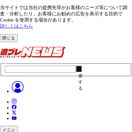
当サイトでは当社の提携先等がお客様のニーズ等について調
査・分析したり、お客様にお勧めの広告を表⽰する⽬的で
Cookie を使⽤する場合があります。
詳しくはこちら
閉じる
検
索
す
る
メニュ