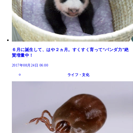
６月に誕生して、はや２ヵ月。すくすく育って“パンダ力”絶
賛増量中！
2017年08月24日 06:00
ライフ・文化