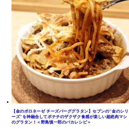
【金のボロネーゼ チーズバーググラタン】セブンの"金のシリ
ーズ"を神融合してポテチのザクザク食感が楽しい超絶肉マシ
のグラタン！＜野島慎一郎のバカレシピ＞