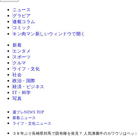
ニュース
グラビア
連載コラム
コミック
キン肉マン
新しいウィンドウで開く
新着
エンタメ
スポーツ
クルマ
ライフ・文化
社会
政治・国際
経済・ビジネス
IT・科学
写真
週プレNEWS TOP
新着ニュース
ライフ・文化ニュース
３８年ぶり長崎県対馬で固有種を発見？ 人気沸騰中のカワウソはペット