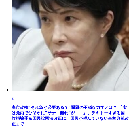
2
高市政権"それ急ぐ必要ある？"問題の不穏な力学とは？ 「実
は党内でひそかに"サナエ離れ"が......」。テキトーすぎる国
旗損壊罪＆国民投票法改正に、国民が望んでいない皇室典範改
正まで...