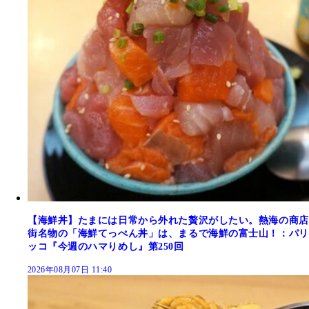
【海鮮丼】たまには日常から外れた贅沢がしたい。熱海の商店
街名物の「海鮮てっぺん丼」は、まるで海鮮の富士山！：パリ
ッコ『今週のハマりめし』第250回
2026年08月07日 11:40