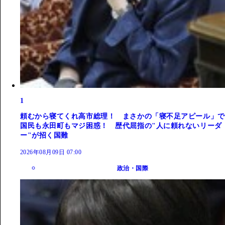
1
頼むから寝てくれ高市総理！ まさかの「寝不足アピール」で
国民も永田町もマジ困惑！ 歴代屈指の"人に頼れないリーダ
ー"が招く国難
2026年08月09日 07:00
政治・国際