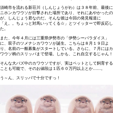
須崎市を流れる新荘川（しんじょうがわ）は３８年前、最後に
ニホンカワウソが目撃された場所であり、それにあやかったの
が、しんじょう君なのだ。そんな彼は今回の発見報道に
「え。。ちょっと対馬いってくる☆」とツイッターで即反応し
た。
また、今年４月には三重県伊勢市の「伊勢シーパラダイス」
に、双子のツメナシカワウソが誕生。こちらは８月１９日よ
り、名前の一般募集がスタートしている。さらに、７月にはカ
ワウソ柄のスリッパまで登場。しかも、これ自立するじゃん！
そんな大バズ中のカワウソですが、実はペットとして飼育する
ことも可能で、そのお値段は１匹６０万円以上とか……。
う～ん、スリッパで十分ですっ！