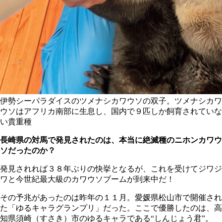
伊勢シーパラダイスのツメナシカワウソの双子。ツメナシカワ
ウソはアフリカ南部に生息し、国内で９匹しか飼育されていな
い貴重種
長崎県の対馬で発見されたのは、本当に絶滅種のニホンカワウ
ソだったのか？
発見されれば３８年ぶりの快挙となるが、これを受けてジワジ
ワと今世紀最大級のカワウソブームが到来中だ！
その予兆があったのは昨年の１１月。愛媛県松山市で開催され
た「ゆるキャラグランプリ」だった。ここで優勝したのは、高
知県須崎（すさき）市のゆるキャラである“しんじょう君”。