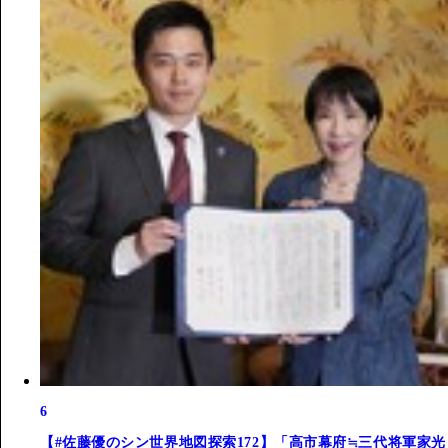
6
【#佐藤優のシン世界地図探索172】「高市幕府≒三代将軍家光