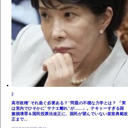
2
高市政権"それ急ぐ必要ある？"問題の不穏な力学とは？ 「実
は党内でひそかに"サナエ離れ"が......」。テキトーすぎる国
旗損壊罪＆国民投票法改正に、国民が望んでいない皇室典範改
正まで...