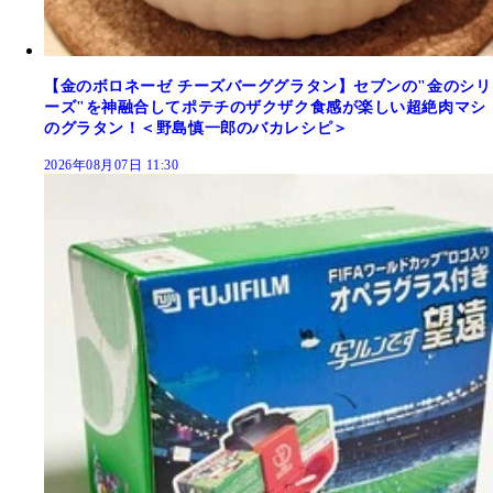
【金のボロネーゼ チーズバーググラタン】セブンの"金のシリ
ーズ"を神融合してポテチのザクザク食感が楽しい超絶肉マシ
のグラタン！＜野島慎一郎のバカレシピ＞
2026年08月07日 11:30