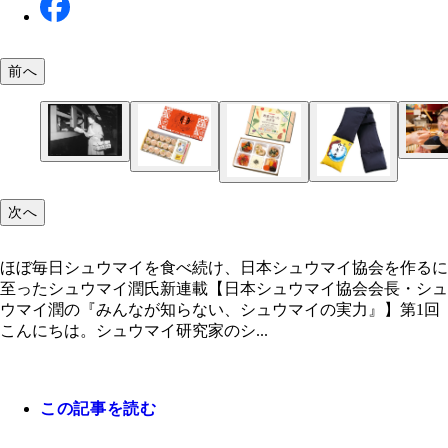
前へ
ほぼ毎日シュウマイを食べ続け、日本シュウマイ協
横浜駅で崎陽軒のシウマイを販売する「シウマイ娘
作るに至ったシュウマイ潤氏
次へ
（写真提供／崎陽軒）
2028年に誕生100周年を迎える「昔ながらのシウマ
ほぼ毎日シュウマイを食べ続け、日本シュウマイ協会を作るに
実は当時のシュウマイの常識を変えるかなり挑戦的
至ったシュウマイ潤氏新連載【日本シュウマイ協会会長・シュ
ュウマイだった。ちなみに崎陽軒は、「シュウマイ
ウマイ潤の『みんなが知らない、シュウマイの実力』】第1回
昨年販売した「シウマイ弁当ダウンマフラー」（写
ビーガン、ベジタリアンでも食べられる「野菜で作
「シウマイ」と表記する（写真提供／崎陽軒）
こんにちは。シュウマイ研究家のシ...
供／崎陽軒）
お弁当」。現在は一時販売休止中（写真提供／崎陽
この記事を読む