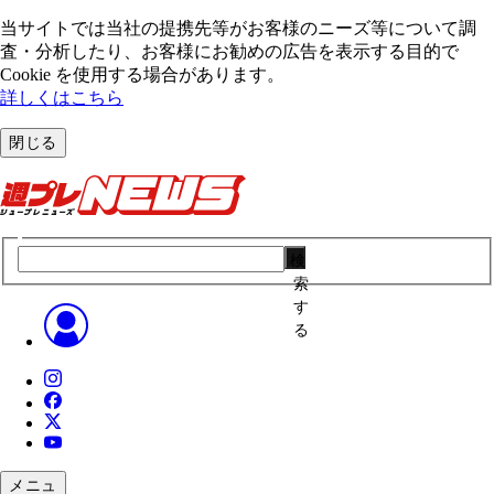
当サイトでは当社の提携先等がお客様のニーズ等について調
査・分析したり、お客様にお勧めの広告を表⽰する⽬的で
Cookie を使⽤する場合があります。
詳しくはこちら
閉じる
検
索
す
る
メニュ