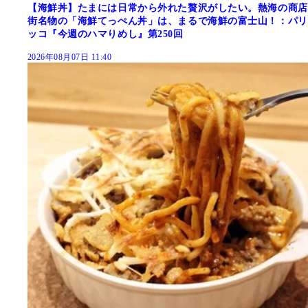
【海鮮丼】たまには日常から外れた贅沢がしたい。熱海の商店
街名物の「海鮮てっぺん丼」は、まるで海鮮の富士山！：パリ
ッコ『今週のハマりめし』第250回
2026年08月07日 11:40