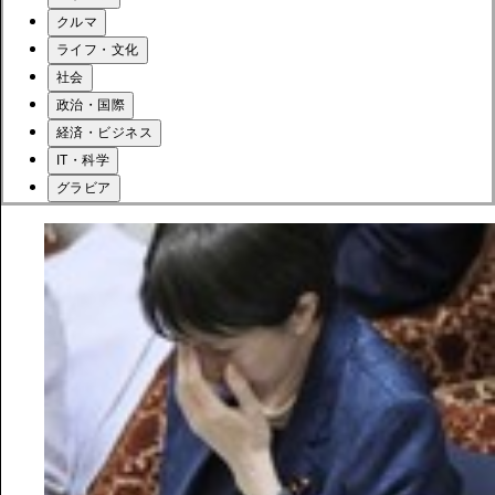
クルマ
ライフ・文化
社会
政治・国際
経済・ビジネス
IT・科学
グラビア