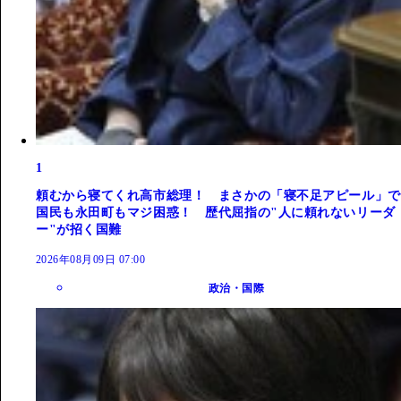
1
頼むから寝てくれ高市総理！ まさかの「寝不足アピール」で
国民も永田町もマジ困惑！ 歴代屈指の"人に頼れないリーダ
ー"が招く国難
2026年08月09日 07:00
政治・国際