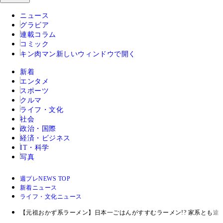
ニュース
グラビア
連載コラム
コミック
キン肉マン
新しいウィンドウで開く
新着
エンタメ
スポーツ
クルマ
ライフ・文化
社会
政治・国際
経済・ビジネス
IT・科学
写真
週プレNEWS TOP
新着ニュース
ライフ・文化ニュース
【元祖おかず系ラーメン】日本一ごはんがすすむラーメン!? 家系とも違