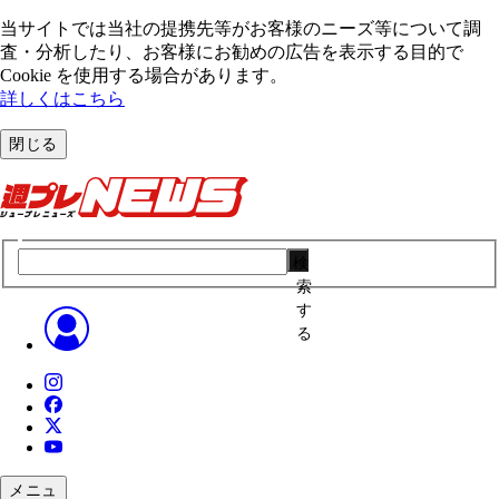
当サイトでは当社の提携先等がお客様のニーズ等について調
査・分析したり、お客様にお勧めの広告を表⽰する⽬的で
Cookie を使⽤する場合があります。
詳しくはこちら
閉じる
検
索
す
る
メニュ