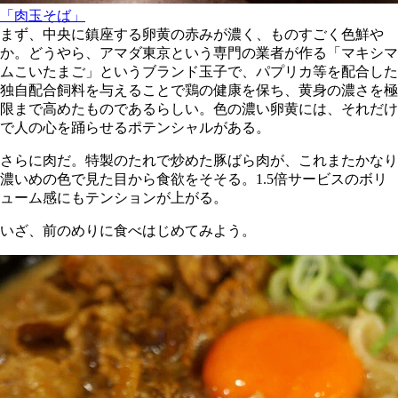
「肉玉そば」
まず、中央に鎮座する卵黄の赤みが濃く、ものすごく色鮮や
か。どうやら、アマダ東京という専門の業者が作る「マキシマ
ムこいたまご」というブランド玉子で、パプリカ等を配合した
独自配合飼料を与えることで鶏の健康を保ち、黄身の濃さを極
限まで高めたものであるらしい。色の濃い卵黄には、それだけ
で人の心を踊らせるポテンシャルがある。
さらに肉だ。特製のたれで炒めた豚ばら肉が、これまたかなり
濃いめの色で見た目から食欲をそそる。1.5倍サービスのボリ
ューム感にもテンションが上がる。
いざ、前のめりに食べはじめてみよう。