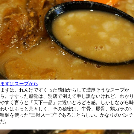
まずはスープから
まずは、れんげですくった感触からして濃厚そうなスープか
ら。すすった感覚は、別店で例えて申し訳ないけれど、わかり
やすく言うと「天下一品」に近いどろどろ感。しかしながら味
わいはもっと荒々しく、その秘密は、牛骨、豚骨、鶏ガラの3
種類を使った"三獣スープ"であることらしい。かなりのパンチ
だ。