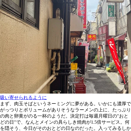
吸い寄せられるように
まず、肉玉そばというネーミングに夢がある。いかにも濃厚で
がっつりとボリュームがありそうなラーメンの上に、たっぷり
の肉と卵黄がのる一杯のようだ。決定打は毎週月曜日の"おと
どの日"で、なんとメインの具らしき焼肉が1.5倍サービス。何
を隠そう、今日がそのおとどの日なのだった。入ってみるしか