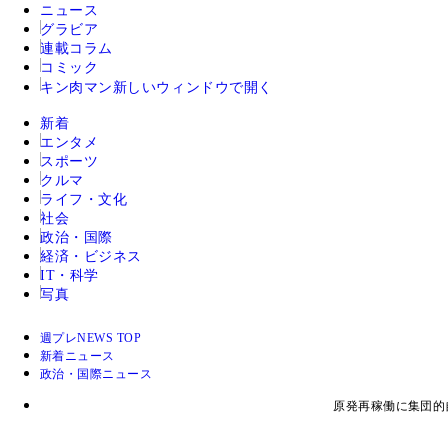
ニュース
グラビア
連載コラム
コミック
キン肉マン
新しいウィンドウで開く
新着
エンタメ
スポーツ
クルマ
ライフ・文化
社会
政治・国際
経済・ビジネス
IT・科学
写真
週プレNEWS TOP
新着ニュース
政治・国際ニュース
原発再稼働に集団的