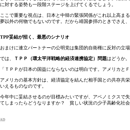
に対する姿勢も一段階ステージを上げてくるでしょう。
ここで重要な視点は、日本と中韓の緊張関係がこれ以上高まる
夢以外の何物でもないのです。だから靖国参拝のときでさえ、
TPP妥結が招く、最悪のシナリオ
おまけに連立パートナーの公明党は集団的自衛権に反対の立場
では、
ＴＰＰ（環太平洋戦略的経済連携協定）問題
はどうか。
「ＴＰＰが日本の国益にならないのは明白です。アメリカとＦ
アメリカの基本方針は、経済協定を結んだ相手国との共存共栄
いえるものなのです。
今年中に妥結させるのが目標みたいですが、アベノミクスで失
てしまったらどうなりますか？ 貧しい状況の少子高齢化社会