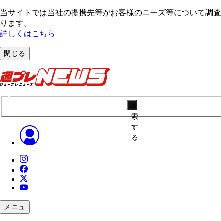
当サイトでは当社の提携先等がお客様のニーズ等について調査・
ります。
詳しくはこちら
閉じる
検
索
す
る
メニュ