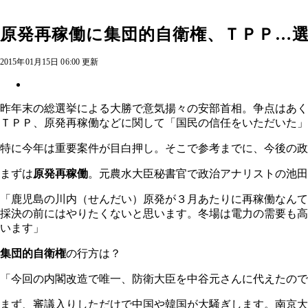
原発再稼働に集団的自衛権、ＴＰＰ…
2015年01月15日 06:00 更新
昨年末の総選挙による大勝で意気揚々の安部首相。争点はあく
ＴＰＰ、原発再稼働などに関して「国民の信任をいただいた」
特に今年は重要案件が目白押し。そこで参考までに、今後の政
まずは
原発再稼働
。元農水大臣秘書官で政治アナリストの池田
「鹿児島の川内（せんだい）原発が３月あたりに再稼働なんて
採決の前にはやりたくないと思います。冬場は電力の需要も高
います」
集団的自衛権
の行方は？
「今回の内閣改造で唯一、防衛大臣を中谷元さんに代えたので
まず、審議入りしただけで中国や韓国が大騒ぎします。南京大