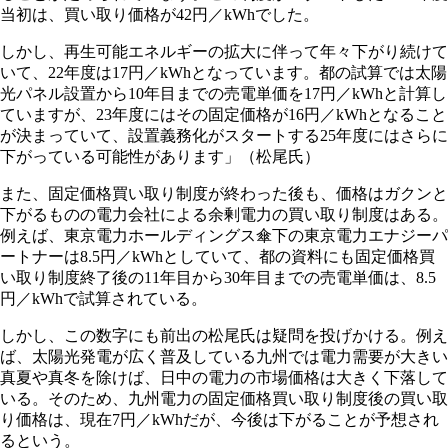
当初は、買い取り価格が42円／kWhでした。
しかし、再生可能エネルギーの拡大に伴って年々下がり続けて
いて、22年度は17円／kWhとなっています。都の試算では太陽
光パネル設置から10年目までの売電単価を17円／kWhと計算し
ていますが、23年度にはその固定価格が16円／kWhとなること
が決まっていて、設置義務化がスタートする25年度にはさらに
下がっている可能性があります」（松尾氏）
また、固定価格買い取り制度が終わった後も、価格はガクンと
下がるものの電力会社による余剰電力の買い取り制度はある。
例えば、東京電力ホールディングス傘下の東京電力エナジーパ
ートナーは8.5円／kWhとしていて、都の資料にも固定価格買
い取り制度終了後の11年目から30年目までの売電単価は、8.5
円／kWhで試算されている。
しかし、この数字にも前出の松尾氏は疑問を投げかける。例え
ば、太陽光発電が広く普及している九州では電力需要が大きい
真夏や真冬を除けば、日中の電力の市場価格は大きく下落して
いる。そのため、九州電力の固定価格買い取り制度後の買い取
り価格は、現在7円／kWhだが、今後は下がることが予想され
るという。