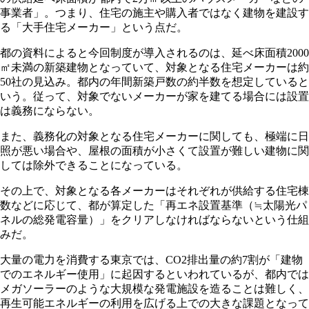
事業者」。つまり、住宅の施主や購入者ではなく建物を建設す
る「大手住宅メーカー」という点だ。
都の資料によると今回制度が導入されるのは、延べ床面積2000
㎡未満の新築建物となっていて、対象となる住宅メーカーは約
50社の見込み。都内の年間新築戸数の約半数を想定していると
いう。従って、対象でないメーカーが家を建てる場合には設置
は義務にならない。
また、義務化の対象となる住宅メーカーに関しても、極端に日
照が悪い場合や、屋根の面積が小さくて設置が難しい建物に関
しては除外できることになっている。
その上で、対象となる各メーカーはそれぞれが供給する住宅棟
数などに応じて、都が算定した「再エネ設置基準（≒太陽光パ
ネルの総発電容量）」をクリアしなければならないという仕組
みだ。
大量の電力を消費する東京では、CO2排出量の約7割が「建物
でのエネルギー使用」に起因するといわれているが、都内では
メガソーラーのような大規模な発電施設を造ることは難しく、
再生可能エネルギーの利用を広げる上での大きな課題となって