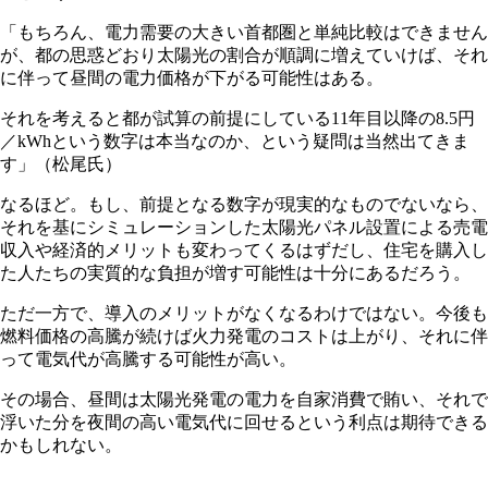
「もちろん、電力需要の大きい首都圏と単純比較はできません
が、都の思惑どおり太陽光の割合が順調に増えていけば、それ
に伴って昼間の電力価格が下がる可能性はある。
それを考えると都が試算の前提にしている11年目以降の8.5円
／kWhという数字は本当なのか、という疑問は当然出てきま
す」（松尾氏）
なるほど。もし、前提となる数字が現実的なものでないなら、
それを基にシミュレーションした太陽光パネル設置による売電
収入や経済的メリットも変わってくるはずだし、住宅を購入し
た人たちの実質的な負担が増す可能性は十分にあるだろう。
ただ一方で、導入のメリットがなくなるわけではない。今後も
燃料価格の高騰が続けば火力発電のコストは上がり、それに伴
って電気代が高騰する可能性が高い。
その場合、昼間は太陽光発電の電力を自家消費で賄い、それで
浮いた分を夜間の高い電気代に回せるという利点は期待できる
かもしれない。