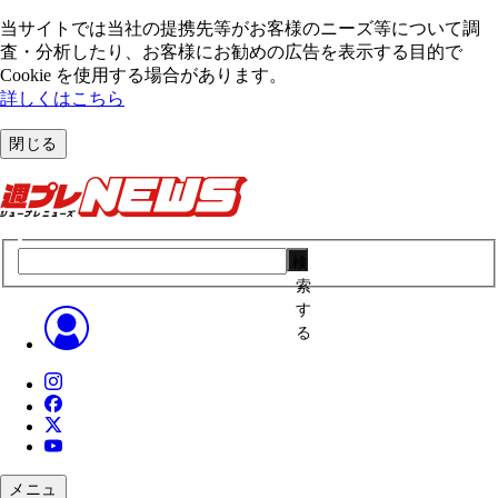
当サイトでは当社の提携先等がお客様のニーズ等について調
査・分析したり、お客様にお勧めの広告を表⽰する⽬的で
Cookie を使⽤する場合があります。
詳しくはこちら
閉じる
検
索
す
る
メニュ