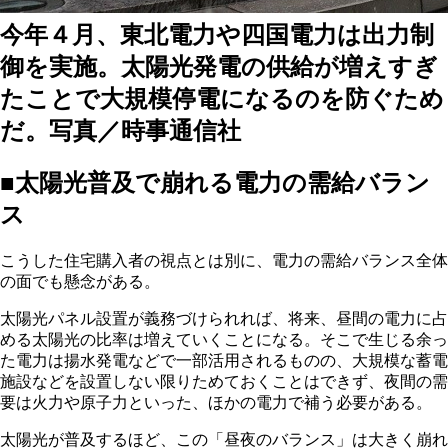
今年４月、東北電力や四国電力は出力制
御を実施。太陽光発電の供給が増えすぎ
たことで大規模停電になるのを防ぐため
だ。写真／時事通信社
■太陽光普及で崩れる電力の需給バラン
ス
こうした住宅購入者の視点とは別に、電力の需給バランス全体
の面でも懸念がある。
太陽光パネル設置が義務づけられれば、将来、昼間の電力に占
める太陽光の比率は増えていくことになる。そこで生じる余っ
た電力は揚水発電などで一部活用されるものの、大規模な蓄電
施設などを設置しない限りためておくことはできず、夜間の需
要は火力や原子力といった、ほかの電力で補う必要がある。
太陽光が普及するほど、この「昼夜のバランス」は大きく崩れ