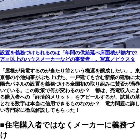
設置を義務づけられるのは「年間の供給延べ床面積が都内で2
万㎡以上のハウスメーカーなどの事業者」。写真／ピクスタ
「屋根が発電するのが当たり前という機運を醸成したい」。
東
京都の小池知事がぶち上げた、一戸建ても含む新築の建物に太
陽光パネルの設置を義務づける全国初の取り組みに賛否が渦巻
いている。
この政策で何が変わるのか？ 都は、売電収入によ
る購入者への「経済的メリット」をアピールするが、試算の基
となる数字は本当に信用できるものなのか？
電力問題に詳し
い専門家に徹底解説してもらった！
■住宅購入者ではなくメーカーに義務づ
け