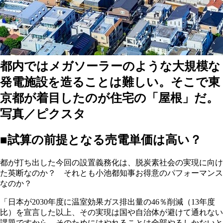
都内ではメガソーラーのような大規模な
発電施設を造ることは難しい。そこで東
京都が着目したのが住宅の「屋根」だ。
写真／ピクスタ
■試算の前提となる売電単価は高い？
都が打ち出した今回の設置義務化は、脱炭素社会の実現に向け
た英断なのか？ それとも小池都知事お得意のパフォーマンス
なのか？
「日本が2030年度に温室効果ガス排出量の46％削減（13年度
比）を宣言した以上、その実現は国や自治体が避けて通れない
課題ですから、そのためにはやれることは全部やるしかないと