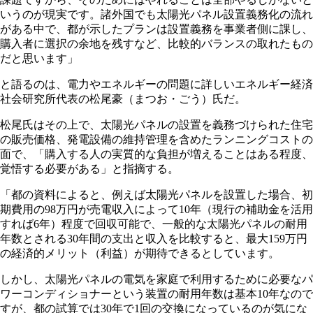
いうのが現実です。諸外国でも太陽光パネル設置義務化の流れ
がある中で、都が示したプランは設置義務を事業者側に課し、
購入者に選択の余地を残すなど、比較的バランスの取れたもの
だと思います」
と語るのは、電力やエネルギーの問題に詳しいエネルギー経済
社会研究所代表の松尾豪（まつお・ごう）氏だ。
松尾氏はその上で、太陽光パネルの設置を義務づけられた住宅
の販売価格、発電設備の維持管理を含めたランニングコストの
面で、「購入する人の実質的な負担が増えることはある程度、
覚悟する必要がある」と指摘する。
「都の資料によると、例えば太陽光パネルを設置した場合、初
期費用の98万円が売電収入によって10年（現行の補助金を活用
すれば6年）程度で回収可能で、一般的な太陽光パネルの耐用
年数とされる30年間の支出と収入を比較すると、最大159万円
の経済的メリット（利益）が期待できるとしています。
しかし、太陽光パネルの電気を家庭で利用するために必要なパ
ワーコンディショナーという装置の耐用年数は基本10年なので
すが、都の試算では30年で1回の交換になっているのが気にな