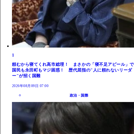
1
頼むから寝てくれ高市総理！ まさかの「寝不足アピール」で
国民も永田町もマジ困惑！ 歴代屈指の"人に頼れないリーダ
ー"が招く国難
2026年08月09日 07:00
政治・国際