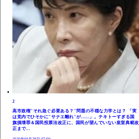
2
高市政権"それ急ぐ必要ある？"問題の不穏な力学とは？ 「実
は党内でひそかに"サナエ離れ"が......」。テキトーすぎる国
旗損壊罪＆国民投票法改正に、国民が望んでいない皇室典範改
正まで...