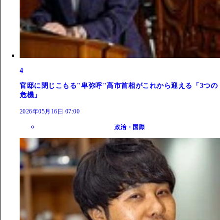
4
官邸に閉じこもる"卑弥呼"高市首相がこれから迎える「3つの
危機」
2026年05月16日 07:00
政治・国際