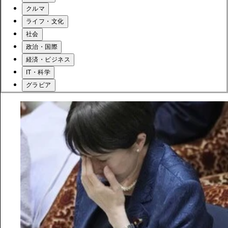
クルマ
ライフ・文化
社会
政治・国際
経済・ビジネス
IT・科学
グラビア