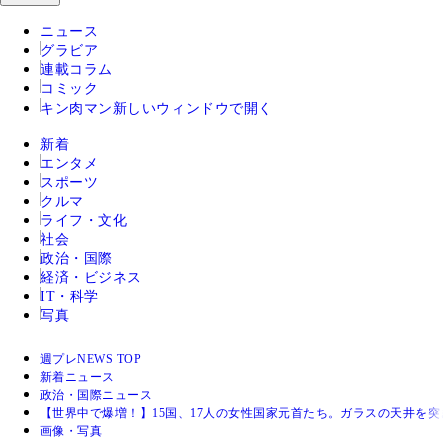
ニュース
グラビア
連載コラム
コミック
キン肉マン
新しいウィンドウで開く
新着
エンタメ
スポーツ
クルマ
ライフ・文化
社会
政治・国際
経済・ビジネス
IT・科学
写真
週プレNEWS TOP
新着ニュース
政治・国際ニュース
【世界中で爆増！】15国、17人の女性国家元首たち。ガラスの天井を突
画像・写真