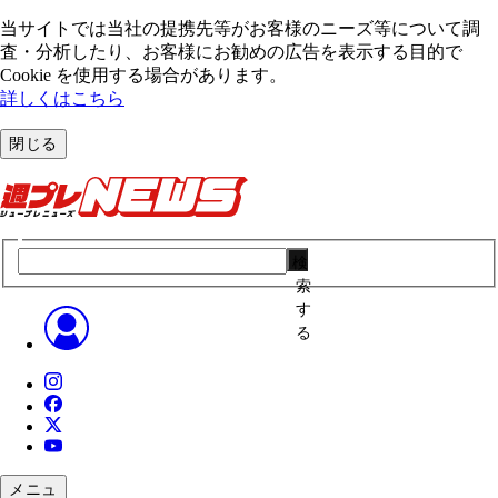
当サイトでは当社の提携先等がお客様のニーズ等について調
査・分析したり、お客様にお勧めの広告を表⽰する⽬的で
Cookie を使⽤する場合があります。
詳しくはこちら
閉じる
検
索
す
る
メニュ