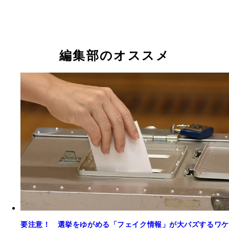
吉良よし子（42歳）共産・現
山本ジョージ（62歳）れいわ・新
吉永アイ（50歳）無所属・新
土居けんしん（53歳）無所属・新
藤川ひろあき（53歳）改革・新
小坂英二（52歳）保守・新
たけみ敬三（73歳）自民・現
牛田まゆ（40歳）国民・新
酒井ともひろ（55歳）みんな・新
渋谷りく（40歳）やまと・新
奥村よしひろ（31歳）国民・新
吉田あや（40歳）再生・新
よしざわ恵理（55歳）無所属・新
市川たけしま（57歳）改革・新
おときた駿（41歳）維新・前
山尾しおり（50歳）無所属・新
つじ健太郎（39歳）無連・新
石丸幸人（52歳）N党・新
高橋健司（54歳）無所属・新
西みゆか（53歳）社民・新
さや（43歳）参政・新
みねしま侑也（35歳）みらい・新
おくむらまさよし（47歳）立憲・現
福村康廣（68歳）平和・新
桑島康文（64歳）核融合・新
鈴木大地（58歳）自民・新
塩村あやか（47歳）立憲・現
川村ゆうだい（41歳）公明・新
平野雨龍（31歳）無所属・新
ちばひとし（62歳）誠真・新
増田 昇（47歳）無所属・新
早川幹夫（77歳）諸派・新
編集部のオススメ
要注意！ 選挙をゆがめる「フェイク情報」が大バズするワケ