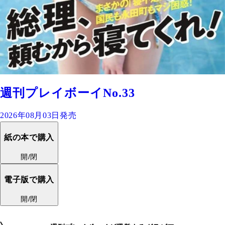
週刊プレイボーイNo.33
2026年08月03日発売
紙の本で購入
開/閉
電子版で購入
開/閉