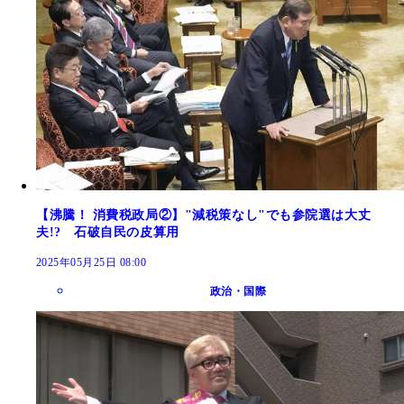
【沸騰！ 消費税政局②】"減税策なし"でも参院選は大丈
夫!? 石破自民の皮算用
2025年05月25日 08:00
政治・国際