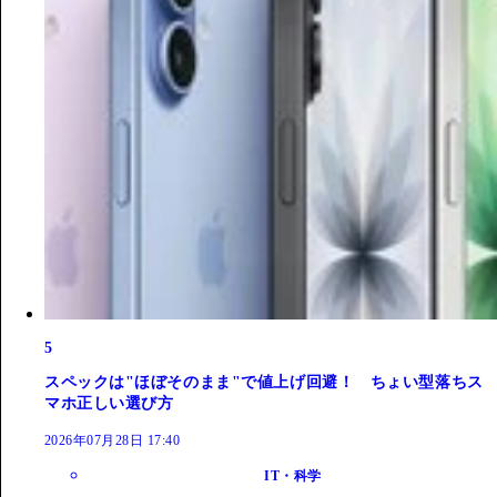
5
スペックは"ほぼそのまま"で値上げ回避！ ちょい型落ちス
マホ正しい選び方
2026年07月28日 17:40
IT・科学