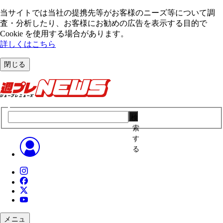
当サイトでは当社の提携先等がお客様のニーズ等について調
査・分析したり、お客様にお勧めの広告を表⽰する⽬的で
Cookie を使⽤する場合があります。
詳しくはこちら
閉じる
検
索
す
る
メニュ