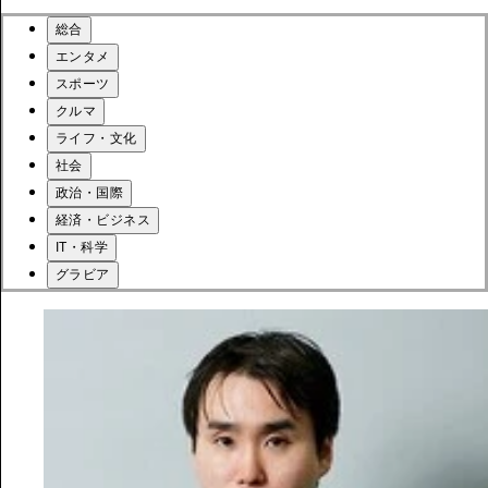
総合
エンタメ
スポーツ
クルマ
ライフ・文化
社会
政治・国際
経済・ビジネス
IT・科学
グラビア