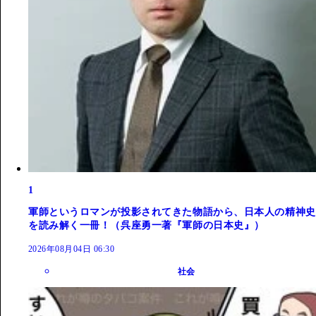
1
軍師というロマンが投影されてきた物語から、日本人の精神史
を読み解く一冊！（呉座勇一著『軍師の日本史』）
2026年08月04日 06:30
社会