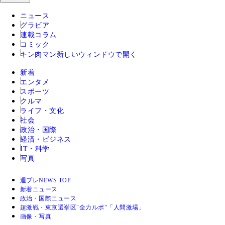
ニュース
グラビア
連載コラム
コミック
キン肉マン
新しいウィンドウで開く
新着
エンタメ
スポーツ
クルマ
ライフ・文化
社会
政治・国際
経済・ビジネス
IT・科学
写真
週プレNEWS TOP
新着ニュース
政治・国際ニュース
超激戦・東京選挙区"全力ルポ"「人間激場」
画像・写真