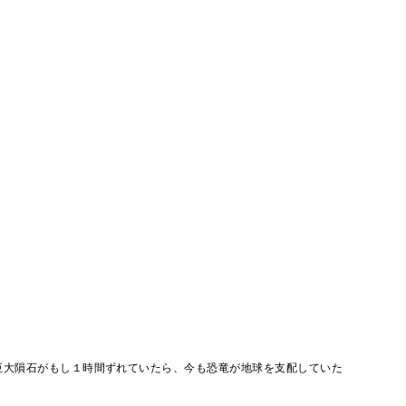
巨大隕石がもし１時間ずれていたら、今も恐竜が地球を支配していた