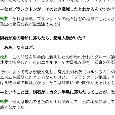
―なぜプランクトンが、そのとき激減したとわかるんですか？
松井
それは簡単。プランクトンの化石はどの地層にもたくさ
孔虫の化石の数が全然違うんです。
隕石が別の場所に落ちたら、恐竜人類がいた？
―ああ、なるほど。
松井
この問題を科学的に解明したのがわれわれのグループ論
速度で衝突した。そのエネルギーで大爆発が起き、石膏の岩石
それによって海水が酸性化し、有孔虫の石灰（カルシウム）の
ニズムを説明したところなんだけど、「プランクトン絶滅」と
は食物連鎖の根幹だから、そこは非常に強い関係があるけども
―ということは、隕石がユカタン半島に落ちたってことが、恐
松井
例えば飛んできたのが１時間遅くて、別の場所に落ちて
起きなかった。