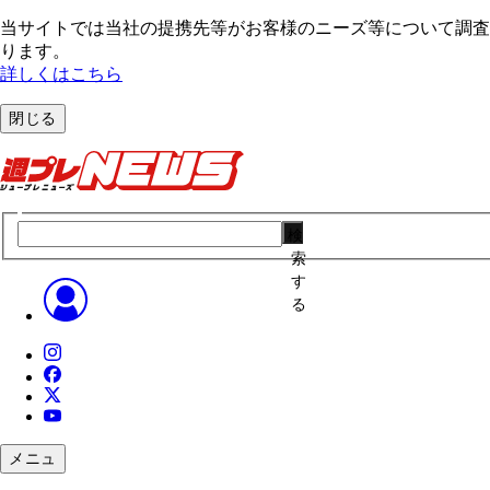
当サイトでは当社の提携先等がお客様のニーズ等について調査・
ります。
詳しくはこちら
閉じる
検
索
す
る
メニュ