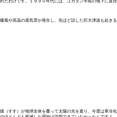
れたわけです。１９９０年代には、ユカタン半島の地下に直径
爆風や高温の蒸気雲が発生し、先ほど話した巨大津波も起きる
煤（すす）が地球全体を覆って太陽の光を遮り、今度は寒冷化
のほとんども死滅した理由は説明できていなかったんですよ。