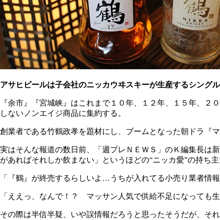
アサヒビールは子会社のニッカウヰスキーが生産するシングル
『余市』『宮城峡』はこれまで１０年、１２年、１５年、２０
しないノンエイジ商品に集約する。
創業者である竹鶴政孝を題材にし、ブームとなった朝ドラ『マ
実はそんな報道の数日前、「週プレＮＥＷＳ」のＫ編集長は新
があればそれしか飲まない」というほどの“ニッカ愛”の持ち
「『鶴』が終売するらしいよ…うちが入れてる小売り業者情報
「ええっ、なんで！？ マッサン人気で供給不足になっても生
その際は半信半疑、いや誤情報だろうと思ったそうだが、それ