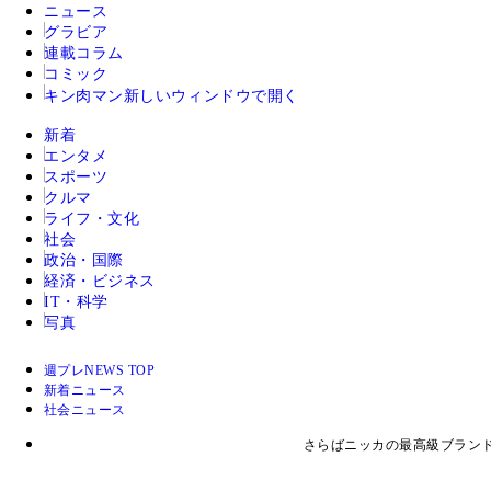
ニュース
グラビア
連載コラム
コミック
キン肉マン
新しいウィンドウで開く
新着
エンタメ
スポーツ
クルマ
ライフ・文化
社会
政治・国際
経済・ビジネス
IT・科学
写真
週プレNEWS TOP
新着ニュース
社会ニュース
さらばニッカの最高級ブラン