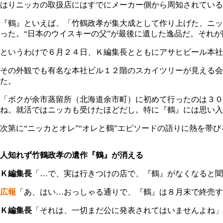
はりニッカの取扱店にはすでにメーカー側から周知されている
『鶴』といえば、「竹鶴政孝が集大成として作り上げた、ニッ
った。“日本のウイスキーの父”が最後に遺した逸品だ。それ
というわけで６月２４日、Ｋ編集長とともにアサヒビール本社
その外観でも有名な本社ビル１２階のスカイツリーが見える
た。
「ボクが余市蒸留所（北海道余市町）に初めて行ったのは３０
ね。就活ではニッカも受けたほどだし。特に『鶴』には思い入
次第に“ニッカとオレ”“オレと鶴”エピソードの語りに熱を
人知れず竹鶴政孝の遺作『鶴』が消える
Ｋ編集長
「…で、実は行きつけの店で、『鶴』がなくなると聞
広報
「あ、はい…おっしゃる通りで、『鶴』は８月末で終売す
Ｋ編集長
「それは、一切まだ公に発表されてはいませんよね」