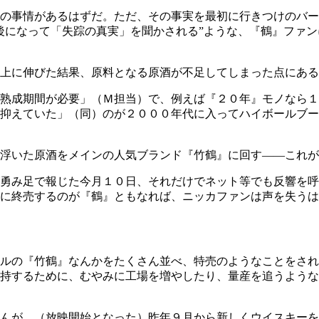
の事情があるはずだ。ただ、その事実を最初に行きつけのバー
後になって「失踪の真実」を聞かされる”ような、『鶴』ファ
上に伸びた結果、原料となる原酒が不足してしまった点にある
熟成期間が必要」（Ｍ担当）で、例えば『２０年』モノなら１
抑えていた」（同）のが２０００年代に入ってハイボールブー
浮いた原酒をメインの人気ブランド『竹鶴』に回す――これが
勇み足で報じた今月１０日、それだけでネット等でも反響を呼
に終売するのが『鶴』ともなれば、ニッカファンは声を失うは
ルの『竹鶴』なんかをたくさん並べ、特売のようなことをされ
持するために、むやみに工場を増やしたり、量産を追うような
んが、（放映開始となった）昨年９月から新しくウイスキーを