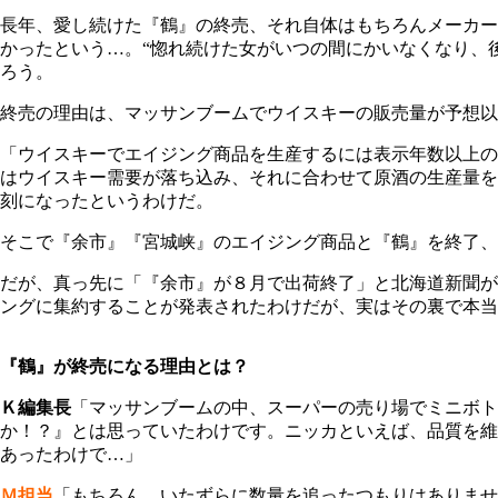
長年、愛し続けた『鶴』の終売、それ自体はもちろんメーカー
かったという…。“惚れ続けた女がいつの間にかいなくなり、
ろう。
終売の理由は、マッサンブームでウイスキーの販売量が予想以
「ウイスキーでエイジング商品を生産するには表示年数以上の
はウイスキー需要が落ち込み、それに合わせて原酒の生産量を
刻になったというわけだ。
そこで『余市』『宮城峡』のエイジング商品と『鶴』を終了、
だが、真っ先に「『余市』が８月で出荷終了」と北海道新聞が
ングに集約することが発表されたわけだが、実はその裏で本当
『鶴』が終売になる理由とは？
Ｋ編集長
「マッサンブームの中、スーパーの売り場でミニボト
か！？』とは思っていたわけです。ニッカといえば、品質を維
あったわけで…」
Ｍ担当
「もちろん、いたずらに数量を追ったつもりはありませ