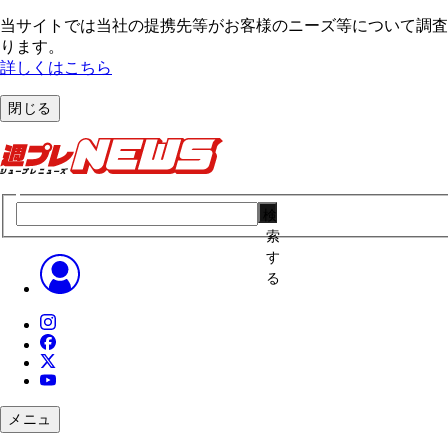
当サイトでは当社の提携先等がお客様のニーズ等について調査・
ります。
詳しくはこちら
閉じる
検
索
す
る
メニュ