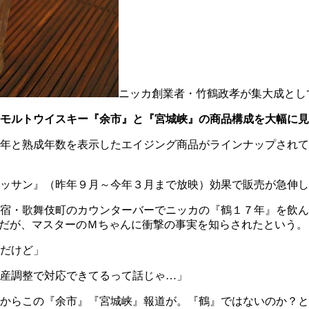
ニッカ創業者・竹鶴政孝が集大成とし
モルトウイスキー『余市』と『宮城峡』の商品構成を大幅に見
年と熟成年数を表示したエイジング商品がラインナップされて
ッサン』（昨年９月～今年３月まで放映）効果で販売が急伸し
宿・歌舞伎町のカウンターバーでニッカの『鶴１７年』を飲ん
主だが、マスターのＭちゃんに衝撃の事実を知らされたという。
だけど」
産調整で対応できてるって話じゃ…」
からこの『余市』『宮城峡』報道が。『鶴』ではないのか？と