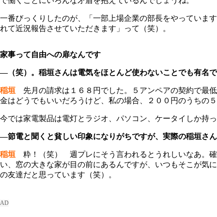
で働くことにいろんな矛盾を抱えているんでしょうね。
一番びっくりしたのが、「一部上場企業の部長をやっています
れて近況報告させていただきます」って（笑）。
家事って自由への扉なんです
―（笑）。稲垣さんは電気をほとんど使わないことでも有名で
稲垣
先月の請求は１６８円でした。５アンペアの契約で最低
金はどうでもいいだろうけど、私の場合、２００円のうちの５
今では家電製品は電灯とラジオ、パソコン、ケータイしか持っ
―節電と聞くと貧しい印象になりがちですが、実際の稲垣さん
稲垣
粋！（笑） 週プレにそう言われるとうれしいなあ。確
い、窓の大きな家が目の前にあるんですが、いつもそこが気に
の友達だと思っています（笑）。