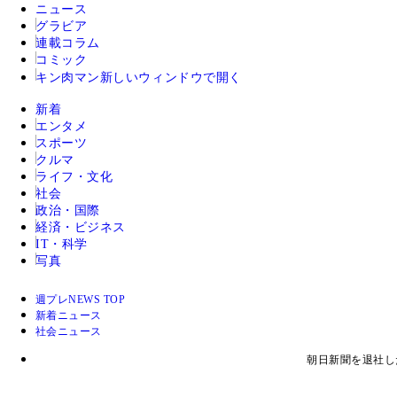
ニュース
グラビア
連載コラム
コミック
キン肉マン
新しいウィンドウで開く
新着
エンタメ
スポーツ
クルマ
ライフ・文化
社会
政治・国際
経済・ビジネス
IT・科学
写真
週プレNEWS TOP
新着ニュース
社会ニュース
朝日新聞を退社し