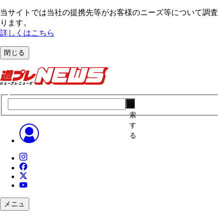
当サイトでは当社の提携先等がお客様のニーズ等について調査・
ります。
詳しくはこちら
閉じる
検
索
す
る
メニュ