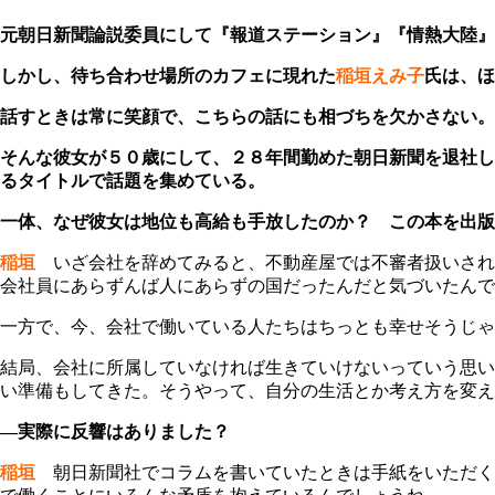
元朝日新聞論説委員にして『報道ステーション』『情熱大陸』
しかし、待ち合わせ場所のカフェに現れた
稲垣えみ子
氏は、ほ
話すときは常に笑顔で、こちらの話にも相づちを欠かさない。
そんな彼女が５０歳にして、２８年間勤めた朝日新聞を退社し
るタイトルで話題を集めている。
一体、なぜ彼女は地位も高給も手放したのか？ この本を出版
稲垣
いざ会社を辞めてみると、不動産屋では不審者扱いされ
会社員にあらずんば人にあらずの国だったんだと気づいたんで
一方で、今、会社で働いている人たちはちっとも幸せそうじ
結局、会社に所属していなければ生きていけないっていう思い
い準備もしてきた。そうやって、自分の生活とか考え方を変え
―実際に反響はありました？
稲垣
朝日新聞社でコラムを書いていたときは手紙をいただく