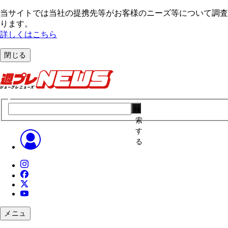
当サイトでは当社の提携先等がお客様のニーズ等について調査・
ります。
詳しくはこちら
閉じる
検
索
す
る
メニュ