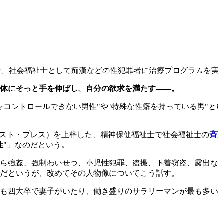
士、社会福祉士として痴漢などの性犯罪者に治療プログラムを
体にそっと手を伸ばし、自分の欲求を満たす――。
をコントロールできない男性"や"特殊な性癖を持っている男"
スト・プレス）を上梓した、精神保健福祉士で社会福祉士の
斉
性
"」なのだという。
ら強姦、強制わいせつ、小児性犯罪、盗撮、下着窃盗、露出な
だというが、改めてその人物像についてこう話す。
も四大卒で妻子がいたり、働き盛りのサラリーマンが最も多い
」