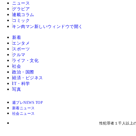
ニュース
グラビア
連載コラム
コミック
キン肉マン
新しいウィンドウで開く
新着
エンタメ
スポーツ
クルマ
ライフ・文化
社会
政治・国際
経済・ビジネス
IT・科学
写真
週プレNEWS TOP
新着ニュース
社会ニュース
性犯罪者１千人以上