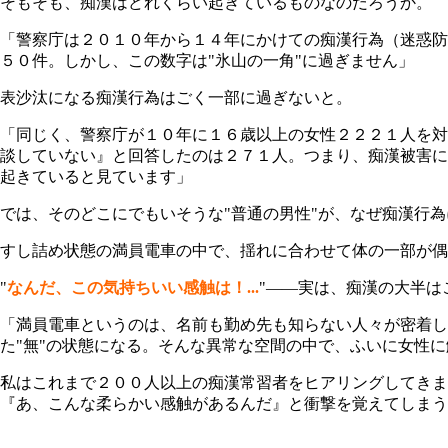
そもそも、痴漢はどれくらい起きているものなのだろうか。
「警察庁は２０１０年から１４年にかけての痴漢行為（迷惑防
５０件。しかし、この数字は"氷山の一角"に過ぎません」
表沙汰になる痴漢行為はごく一部に過ぎないと。
「同じく、警察庁が１０年に１６歳以上の女性２２２１人を対
談していない』と回答したのは２７１人。つまり、痴漢被害に
起きていると見ています」
では、そのどこにでもいそうな"普通の男性"が、なぜ痴漢行為に
すし詰め状態の満員電車の中で、揺れに合わせて体の一部が偶
"
なんだ、この気持ちいい感触は！...
"――実は、痴漢の大半は
「満員電車というのは、名前も勤め先も知らない人々が密着し
た"無"の状態になる。そんな異常な空間の中で、ふいに女性
私はこれまで２００人以上の痴漢常習者をヒアリングしてきま
『あ、こんな柔らかい感触があるんだ』と衝撃を覚えてしまう