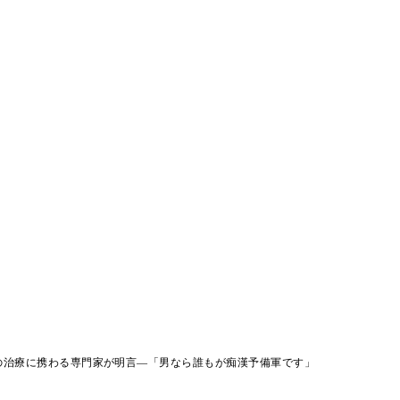
の治療に携わる専門家が明言―「男なら誰もが痴漢予備軍です」