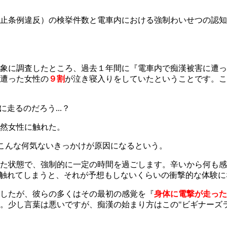
止条例違反）の検挙件数と電車内における強制わいせつの認知
象に調査したところ、過去１年間に『電車内で痴漢被害に遭っ
遭った
女性の
９割
が泣き寝入り
をしていたということです。こ
走るのだろう...？
然女性に触れた。
こんな何気ないきっかけが原因になるという。
た状態で、強制的に一定の時間を過ごします。辛いから何も感
に触れてしまうと、それが予想もしないくらいの衝撃的な体験に
したが、彼らの多くはその最初の感覚を『
身体に電撃が走った
。少し言葉は悪いですが、痴漢の始まり方はこの"ビギナーズ