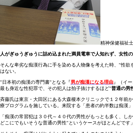
精神保健福祉
人がぎゅうぎゅうに詰め込まれた満員電車で人知れず、女性の
そんな卑劣な痴漢行為に手を染める人物像を考えた時、"性欲
はない。
"日本初の痴漢の専門書"となる『
男が痴漢になる理由
』（イー
最も身近な性犯罪で、その犯人は拍子抜けするほど"
普通の男
斉藤氏は東京・大田区にある大森榎本クリニックで１２年前か
療プログラムを施している。来院する「患者の約半数は痴漢」
「痴漢の常習犯は３０代～４０代の男性がもっとも多く、しか
どこにでもいそうな普通の男性"というケースがほとんどです