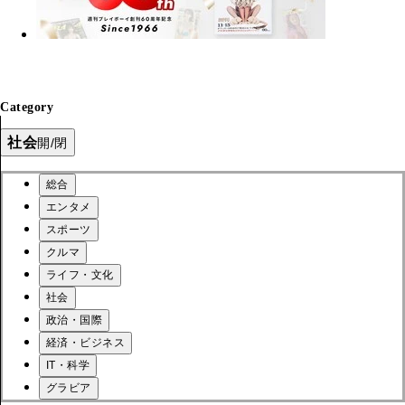
Category
社会
開/閉
総合
エンタメ
スポーツ
クルマ
ライフ・文化
社会
政治・国際
経済・ビジネス
IT・科学
グラビア