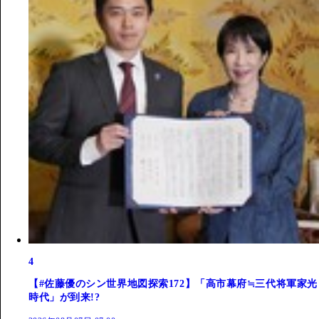
4
【#佐藤優のシン世界地図探索172】「高市幕府≒三代将軍家光
時代」が到来!?