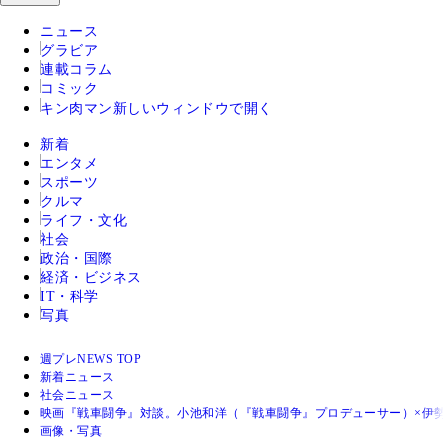
ニュース
グラビア
連載コラム
コミック
キン肉マン
新しいウィンドウで開く
新着
エンタメ
スポーツ
クルマ
ライフ・文化
社会
政治・国際
経済・ビジネス
IT・科学
写真
週プレNEWS TOP
新着ニュース
社会ニュース
映画『戦車闘争』対談。小池和洋（『戦車闘争』プロデューサー）×伊
画像・写真