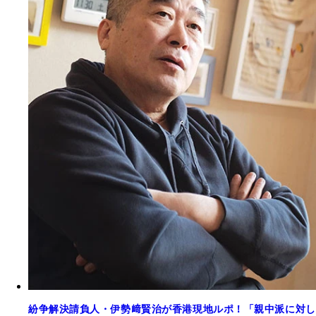
紛争解決請負人・伊勢﨑賢治が香港現地ルポ！「親中派に対し