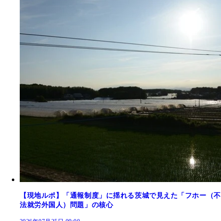
【現地ルポ】「通報制度」に揺れる茨城で見えた「フホー（不
法就労外国人）問題」の核心