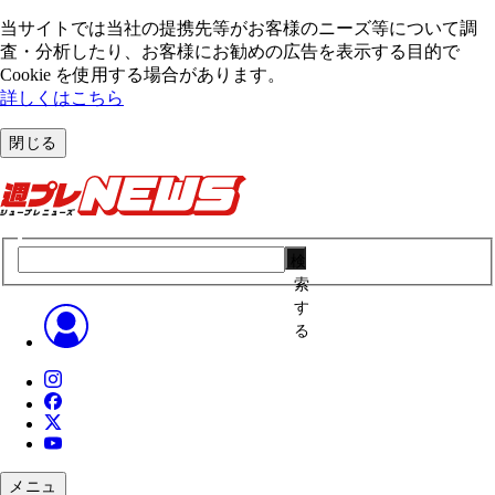
当サイトでは当社の提携先等がお客様のニーズ等について調
査・分析したり、お客様にお勧めの広告を表⽰する⽬的で
Cookie を使⽤する場合があります。
詳しくはこちら
閉じる
検
索
す
る
メニュ