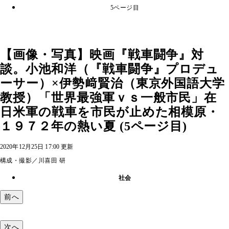
5ページ目
【画像・写真】映画『戦車闘争』対
談。小池和洋（『戦車闘争』プロデュ
ーサー）×伊勢﨑賢治（東京外国語大学
教授）「世界最強軍ｖｓ一般市民」在
日米軍の戦車を市民が止めた相模原・
１９７２年の熱い夏 (5ページ目)
2020年12月25日 17:00 更新
構成・撮影／川喜田 研
社会
前へ
次へ