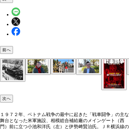
前へ
次へ
１９７２年、ベトナム戦争の最中に起きた「戦車闘争」の主な
舞台となった米軍施設、相模総合補給廠のメインゲート（西
門）前に立つ小池和洋氏（左）と伊勢﨑賢治氏。ＪＲ横浜線の