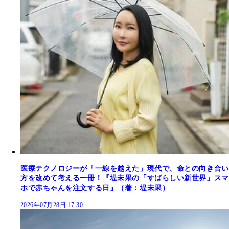
医療テクノロジーが「一線を越えた」現代で、命との向き合い
方を改めて考える一冊！『堤未果の「すばらしい新世界」スマ
ホで赤ちゃんを注文する日』（著：堤未果）
2026年07月28日 17:30