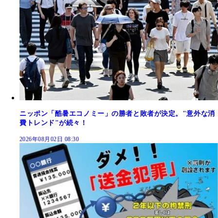
ニッポン「酷暑エコノミー」の勝者と敗者が決定。"意外な消
費トレンド"が続々！
2026年08月02日 08:30