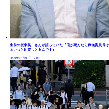
生前の板東英二さんが語っていた『僕が死んだら葬儀委員長は
あいつと約束しとるんです』
2026年08月02日 17:00