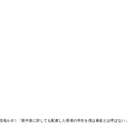
現地ルポ！「親中派に対しても配慮した香港の学生を僕は暴徒とは呼ばない」