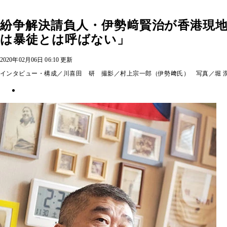
紛争解決請負人・伊勢﨑賢治が香港現
は暴徒とは呼ばない」
2020年02月06日 06:10 更新
インタビュー・構成／川喜田 研 撮影／村上宗一郎（伊勢﨑氏） 写真／堀 潤（8b