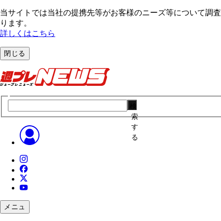
当サイトでは当社の提携先等がお客様のニーズ等について調査・
ります。
詳しくはこちら
閉じる
検
索
す
る
メニュ