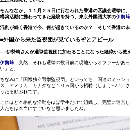
そんななか、１１月２５日に行なわれた香港の区議会選挙に、
構築活動に携わってきた経験を持つ、東京外国語大学の
伊勢﨑
混乱が続く香港で今、何が起きているのか？ そして香港の未
■外国から来た監視団が見ているぞとアピール
──伊勢﨑さんが選挙監視団に加わることになった経緯から教
伊勢﨑
突然、それも選挙の数日前に現地からオファーがあっ
い」と。
ちなみに「国際独立選挙監視団」といっても、国連のミッシ
ス、アメリカ、カナダなど１０ヵ国から招聘（しょうへい）さ
うたる顔ぶれです。
これほど本格的な活動をほぼ学生だけで組織し、完璧に運営し
人たちは本当にすごいなと思いましたね。