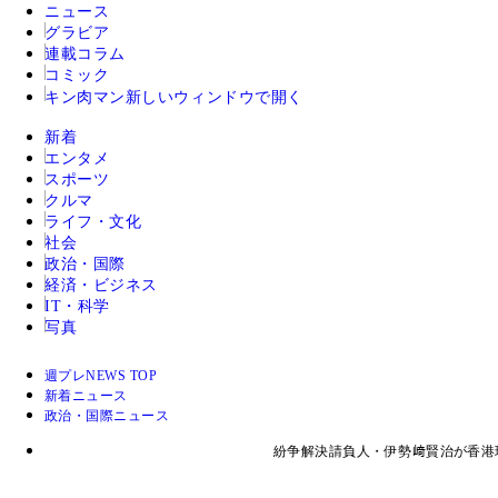
ニュース
グラビア
連載コラム
コミック
キン肉マン
新しいウィンドウで開く
新着
エンタメ
スポーツ
クルマ
ライフ・文化
社会
政治・国際
経済・ビジネス
IT・科学
写真
週プレNEWS TOP
新着ニュース
政治・国際ニュース
紛争解決請負人・伊勢﨑賢治が香港