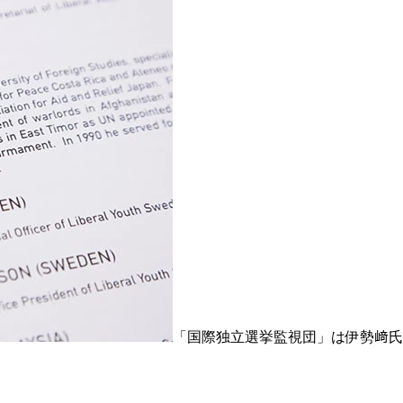
「国際独立選挙監視団」は伊勢﨑氏