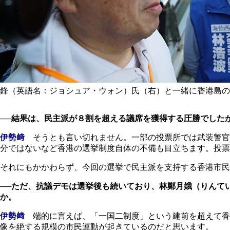
鋒（英語名：ジョシュア・ウォン）氏（右）と一緒に香港島の
──結果は、民主派が８割を超える議席を獲得する圧勝でした
伊勢﨑
そうとも言い切れません。一部の投票所では武装警官
分ではないなど香港の選挙制度自体の不備も目立ちます。投票
それにもかかわらず、今回の選挙で民主派を支持する香港市民
──ただ、抗議デモは選挙後も続いており、林鄭月娥（りんて
か。
伊勢﨑
端的に言えば、「一国二制度」という建前を超えて香
像を絶する規模の市民運動が起きているのだと思います。