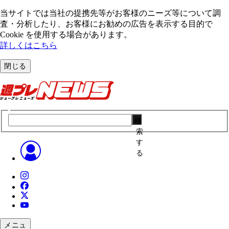
当サイトでは当社の提携先等がお客様のニーズ等について調
査・分析したり、お客様にお勧めの広告を表⽰する⽬的で
Cookie を使⽤する場合があります。
詳しくはこちら
閉じる
検
索
す
る
メニュ