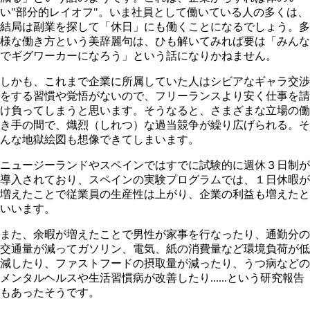
い"部分的レイオフ"。いま社員として働いている人の多くは、
結局は副業を探して「休日」にも働くことになるでしょう。多
様な働き方という美辞麗句は、ひも解いてみれば要は「みんな
でギグワーカーになろう」という話になりかねません。
しかも、これまで企業に所属していた人はシビアなギャラ交渉
をする習慣や覚悟がないので、フリーランスより安く仕事を請
け負ってしまうと思います。そうなると、さまざまな立場の働
き手の間で、熾烈（しれつ）な過当競争が繰り広げられる。そ
んな地獄絵図も想像できてしまいます。
ニュージーランドやスペインではすでに試験的に週休３日制が
導入されており、スペインの実験プログラムでは、１日休暇が
増えたことで従業員の生産性は上がり、企業の利益も増えたと
いいます。
また、余暇が増えたことで男性が家事を行なったり、通勤分の
交通量が減ってガソリン、電気、紙の消費量など環境負荷が低
減したり、ファストフードの摂取量が減ったり、うつ病などの
メンタルヘルスや生活習慣病が改善したり......という研究報告
もあったそうです。