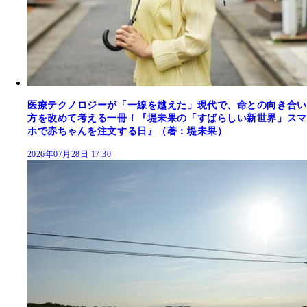
医療テクノロジーが「一線を越えた」現代で、命との向き合い
方を改めて考える一冊！『堤未果の「すばらしい新世界」スマ
ホで赤ちゃんを注文する日』（著：堤未果）
2026年07月28日 17:30