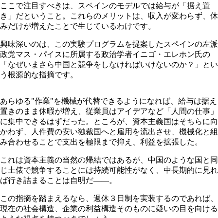
ここで注目すべきは、スペインのモデルでは給与が「据え置
き」だということ。これらのメリットは、収入が変わらず、休
みだけが増えたことで生じているわけです。
興味深いのは、この実験プログラムを提案したスペインの左派
政党マス・パイスに所属する政治学者イニゴ・エレホン氏の
「なぜいまさら中国と競争をしなければいけないのか？」とい
う根源的な指摘です。
あらゆる"作業"を機械が代替できるようになれば、給与は据え
置きのまま休暇が増え、従業員はアイデアなど「人間の仕事」
に集中できるはずだった。ところが、資本主義国はそちらに向
かわず、人件費の安い独裁国へと雇用を流出させ、機械化と組
み合わせることで支出を極限まで抑え、利益を拡張した。
これは資本主義の当然の帰結ではあるが、中国のような国と同
じ土俵で競争することには持続可能性がなく、中長期的に見れ
ば行き詰まることは自明だ―
―
。
この指摘を踏まえるなら、週休３日制を実装するのであれば、
現在の社会構造、企業の利益構造そのものに疑いの目を向ける