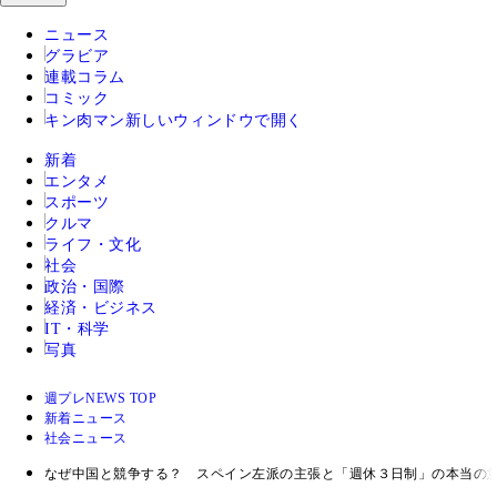
ニュース
グラビア
連載コラム
コミック
キン肉マン
新しいウィンドウで開く
新着
エンタメ
スポーツ
クルマ
ライフ・文化
社会
政治・国際
経済・ビジネス
IT・科学
写真
週プレNEWS TOP
新着ニュース
社会ニュース
なぜ中国と競争する？ スペイン左派の主張と「週休３日制」の本当の