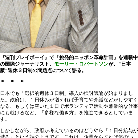
『週刊プレイボーイ』で「挑発的ニッポン革命計画」を連載中
の国際ジャーナリスト、
モーリー・ロバートソン
が、"日本
版"週休３日制の問題点について語る。
＊ ＊ ＊
日本でも「選択的週休３日制」導入の検討議論が始まりまし
た。政府は、１日休みが増えれば子育てや介護などがしやすく
なる、もしくは空いた１日でボランティア活動や兼業的な仕事
にも就けるなど、「多様な働き方」を推進できるとしていま
す。
しかしながら、政府が考えているのはどうやら「１日分給与が
減る」という話のようです。これは、企業からすれば体のい