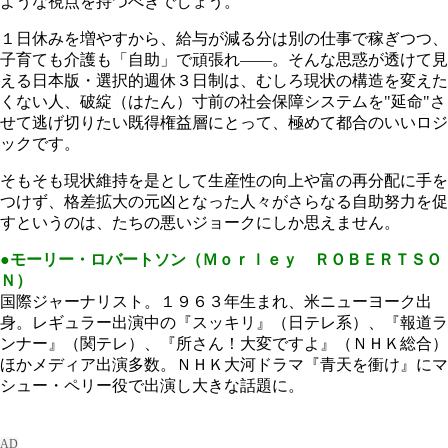
ような視点を持つべきでしょう。
１日休みを増やすから、給与が減る分は別の仕事で稼ぎつつ、
子育ても介護も「自助」で頑張れ――。そんな思惑が透けて見
える日本版・選択的週休３日制は、むしろ現状の構造を変えた
くない人、破綻（はたん）寸前の社会保障システムを"延命"さ
せて逃げ切りたい既得権益層にとって、極めて都合のいいロジ
ックです。
そもそも現状維持を是として生産性の向上や富の再分配に手を
つけず、格差拡大の元凶となった人々がさらなる自助努力を促
すというのは、たちの悪いジョークにしか思えません。
●モーリー・ロバートソン（Ｍｏｒｌｅｙ ＲＯＢＥＲＴＳＯ
Ｎ）
国際ジャーナリスト。１９６３年生まれ、米ニューヨーク出
身。レギュラー出演中の『スッキリ』（日テレ系）、『報道ラ
ンナー』（関テレ）、『所さん！大変ですよ』（ＮＨＫ総合）
ほかメディア出演多数。ＮＨＫ大河ドラマ『青天を衝け』にマ
シュー・ペリー役で出演し大きな話題に。